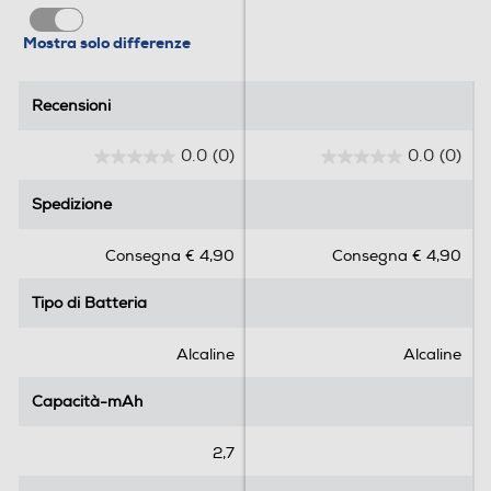
Mostra solo differenze
Recensioni
Recensioni
0.0
(0)
0.0
(0)
0
0
.
.
Spedizione
Spedizione
0
0
s
s
Consegna € 4,90
Consegna € 4,90
u
u
5
5
Tipo di Batteria
Tipo di Batteria
s
s
t
t
e
e
Alcaline
Alcaline
l
l
l
l
Capacità-mAh
Capacità-mAh
e
e
.
.
2,7