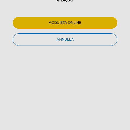
ENERGIZER - ALKALINE POWER AA VALUE B
(0)
ACQUISTA ONLINE
Dettagli Prodotto
Confronta
ANNULLA
€ 14,90
IVA e contributo RAEE inclusi
Acquisto online
con consegna € 4,90
Ritiro in negozio
in 30 minuti e sempre gratuito
AGGIUNGI AL CARRELLO
CERCA NEGOZIO