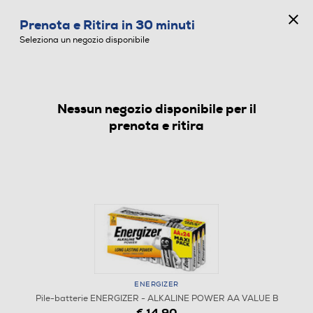
CONCORSO ANNIVERSARIO
Prenota e Ritira in 30 minuti
0
Seleziona un negozio disponibile
Nessun negozio disponibile per il
PILE-BATTERIE
prenota e ritira
1
/
1
ENERGIZER
Pile-batterie ENERGIZER - ALKALINE POWER AA VALUE B
€ 14,90