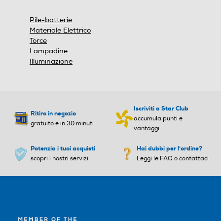
una
finestra
Pile-batterie
modale.
Materiale Elettrico
Torce
Lampadine
Illuminazione
Iscriviti a Star Club
Ritiro in negozio
accumula punti e
gratuito e in 30 minuti
vantaggi
Potenzia i tuoi acquisti
Hai dubbi per l'ordine?
scopri i nostri servizi
Leggi le FAQ o contattaci