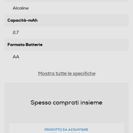
Alcaline
Capacità-mAh
2,7
Formato Batterie
AA
Voltaggio-V
Mostra tutte le specifiche
1,5
Informazioni sulla sicurezza del prodotto
Spesso comprati insieme
Clicca qui
PRODOTTO DA ACQUISTARE