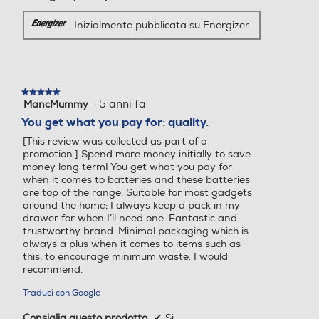
Inizialmente pubblicata su Energizer
★★★★★
★★★★★
·
5 anni fa
MancMummy
5
su
You get what you pay for: quality.
5
[This review was collected as part of a
stelle.
promotion.] Spend more money initially to save
money long term! You get what you pay for
when it comes to batteries and these batteries
are top of the range. Suitable for most gadgets
around the home; I always keep a pack in my
drawer for when I’ll need one. Fantastic and
trustworthy brand. Minimal packaging which is
always a plus when it comes to items such as
this, to encourage minimum waste. I would
recommend.
Traduci con Google
Consiglia questo prodotto
✔
Sì