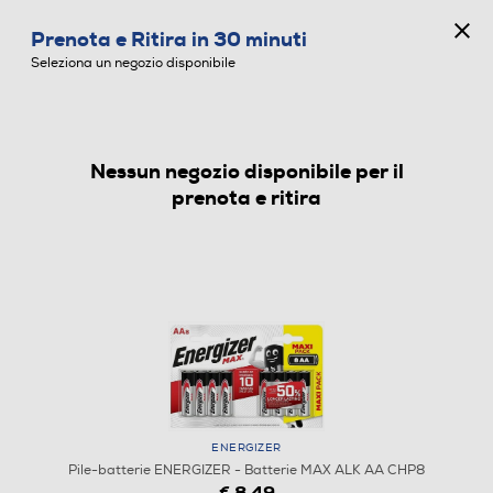
CONCORSO ANNIVERSARIO
Prenota e Ritira in 30 minuti
0
Seleziona un negozio disponibile
Nessun negozio disponibile per il
PILE-BATTERIE
prenota e ritira
ENERGIZER
Pile-batterie ENERGIZER - Batterie MAX ALK AA CHP8
1
/
1
€ 8,49