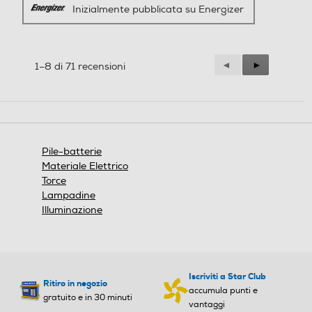
Inizialmente pubblicata su Energizer
Precedente
◄
Successiva
►
1–8 di 71 recensioni
Reviews
Reviews
Pile-batterie
Materiale Elettrico
Torce
Lampadine
Illuminazione
Iscriviti a Star Club
Ritiro in negozio
accumula punti e
gratuito e in 30 minuti
vantaggi