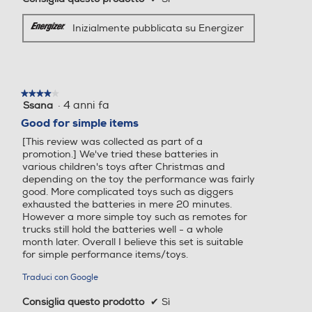
Inizialmente pubblicata su Energizer
★★★★★
★★★★★
·
4 anni fa
Ssana
4
su
Good for simple items
5
[This review was collected as part of a
stelle.
promotion.] We've tried these batteries in
various children's toys after Christmas and
depending on the toy the performance was fairly
good. More complicated toys such as diggers
exhausted the batteries in mere 20 minutes.
However a more simple toy such as remotes for
trucks still hold the batteries well - a whole
month later. Overall I believe this set is suitable
for simple performance items/toys.
Traduci con Google
Consiglia questo prodotto
✔
Sì