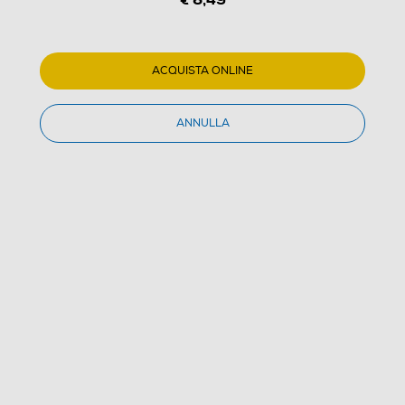
ENERGIZER - Batterie MAX ALK AA CHP8
ACQUISTA ONLINE
4.8
(71)
ANNULLA
Dettagli Prodotto
Confronta
€ 8,49
IVA e contributo RAEE inclusi
Acquisto online
con consegna € 4,90
Ritiro in negozio
in 30 minuti e sempre gratuito
AGGIUNGI AL CARRELLO