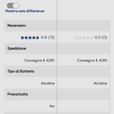
Mostra solo differenze
Recensioni
Recensioni
4.8
(71)
0.0
(0)
4
0
.
.
Spedizione
Spedizione
8
0
s
s
Consegna € 4,90
Consegna € 4,90
u
u
5
5
Tipo di Batteria
Tipo di Batteria
s
s
t
t
e
e
Alcaline
Alcaline
l
l
l
l
Precaricata
Precaricata
e
e
.
.
No
7