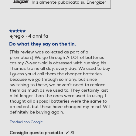
Inizialmente pubblicata su Energizer
★★★★★
★★★★★
·
4 anni fa
ejregio
5
su
Do what they say on the tin.
5
[This review was collected as part of a
stelle.
promotion.] We go through A LOT of batteries
cos my 2-year-old is obsessed with running his
Thomas trains all day, every day. We used to buy
I guess you'd call them the cheaper batteries
because we go through so many, but since
switching to these, we haven't need to replace
them as much as we used to. They certainly last
a lot longer than the ones were used to using. I
thought all disposal batteries were the same to
an extent, but these have changed my mind. Will
definitely be buying again.
Traduci con Google
Consiglia questo prodotto
✔
Sì