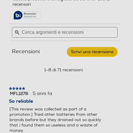
alla
recensori
5
pagina
stelle.
delle
Leggi
recensioni.
recensioni
per
Cerca
Cerca
ENERGIZER
argomenti
ϙ
argoment
-
Batterie
e
e
MAX
recensioni
recensio
ALK
Recensioni
AA
Scrivi una recensione
.
CHP8
Questa
azione
aprirà
1–8 di 71 recensioni
una
finestra
modale.
★★★★★
★★★★★
·
5 anni fa
MFL1276
5
su
So reliable
5
[This review was collected as part of a
stelle.
promotion.] Tried other batteries from other
brands before but they drained out so quickly
that i found them so useless and a waste of
money.