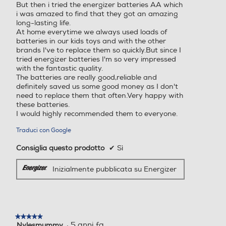
But then i tried the energizer batteries AA which
i was amazed to find that they got an amazing
long-lasting life.
At home everytime we always used loads of
batteries in our kids toys and with the other
brands I've to replace them so quickly.But since I
tried energizer batteries I'm so very impressed
with the fantastic quality.
The batteries are really good,reliable and
definitely saved us some good money as I don't
need to replace them that often.Very happy with
these batteries.
I would highly recommended them to everyone.
Traduci con Google
Consiglia questo prodotto
✔
Sì
Inizialmente pubblicata su Energizer
★★★★★
★★★★★
·
5 anni fa
Nylesmummy
5