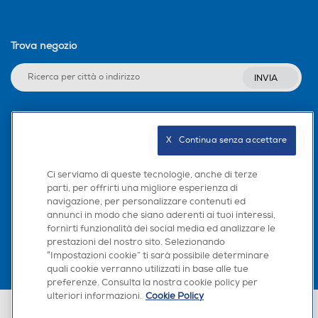
Trova negozio
INVIA
Seguici sui social
X   Continua senza accettare
Ci serviamo di queste tecnologie, anche di terze
parti, per offrirti una migliore esperienza di
navigazione, per personalizzare contenuti ed
Scarica la nostra app
annunci in modo che siano aderenti ai tuoi interessi,
fornirti funzionalità dei social media ed analizzare le
prestazioni del nostro sito. Selezionando
“Impostazioni cookie” ti sarà possibile determinare
quali cookie verranno utilizzati in base alle tue
preferenze. Consulta la nostra cookie policy per
ulteriori informazioni.
Cookie Policy
Euronics Italia SpA. Sede legale Via Montefeltro, 6/a 20156 Milano