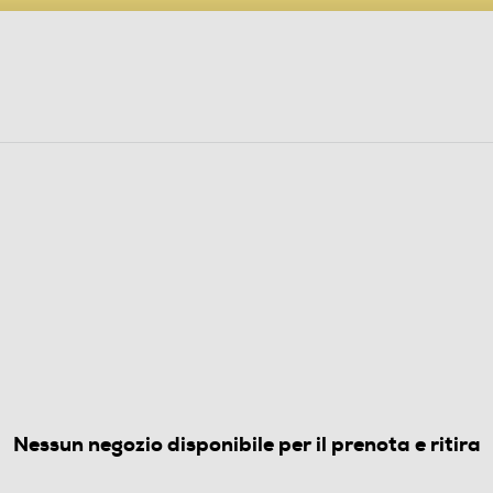
PARTECIPA AL CONCORSO ANNIVERSARIO
ine
 Audio
Elettrodomestici
Foto, Video, Droni
(0)
Nessun negozio disponibile per il prenota e ritira