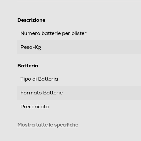
Descrizione
Numero batterie per blister
Peso-Kg
Batteria
Tipo di Batteria
Formato Batterie
Precaricata
Informazioni sulla sicurezza del prodotto
Mostra tutte le specifiche
Clicca qui