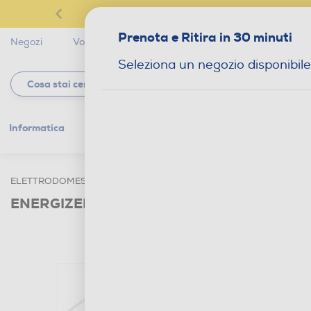
Prenota e Ritira in 30 minuti
Negozi
Volantini
Servizi
Star Club
Magaz
Seleziona un negozio disponibile
Informatica
Gaming
Telefonia
Tv e
ELETTRODOMESTICI
ILLUMINAZIONE
PILE-BATTERIE
ENERGIZER - LITHIUM CR2450 BP2-Nero