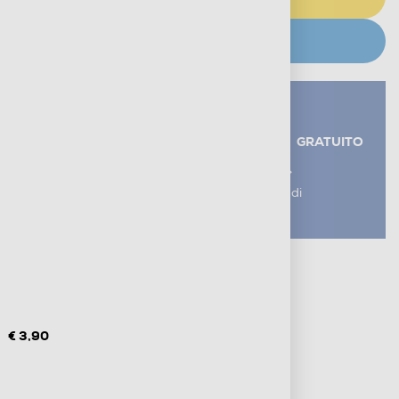
CERCA NEGOZIO
Servizi aggiuntivi alla consegna*
RITIRO USATO RAEE
GRATUITO
AGGIUNGI UN SERVIZIO
*I servizi sono esclusi dal costo di
consegna
Metodi di pagamento e finanziamenti
Informazioni sulla consegna
Diritto di recesso
€ 3,90