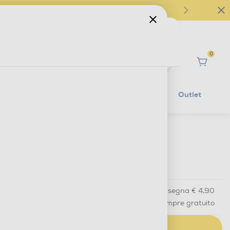
0
Ciao
Mobilità Elettrica
Lifestyle
Outlet
€ 3,90
IVA e contributo RAEE inclusi
Acquisto online
con consegna € 4,90
Ritiro in negozio
in 30 minuti e sempre gratuito
AGGIUNGI AL CARRELLO