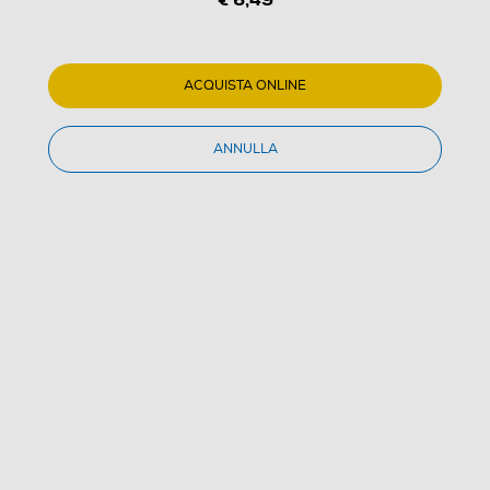
ACQUISTA ONLINE
ANNULLA
1
/
1
VARTA - Stilo micro professional - AAA
(0)
Dettagli Prodotto
Confronta