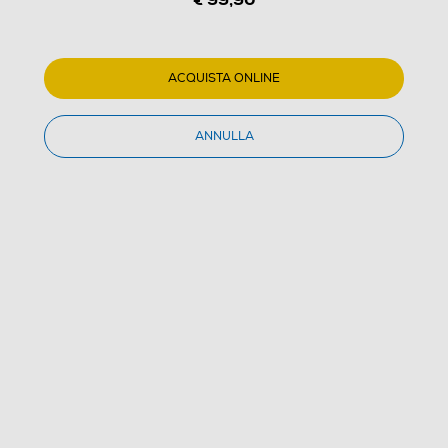
ACQUISTA ONLINE
1
/
10
ANNULLA
ARIETE - Fabbricatore di ghiaccio 651 Ice Machine
(0)
Dettagli Prodotto
Confronta
€ 99,90
IVA e contributo RAEE inclusi
Acquisto online
con consegna € 4,90
Ritiro in negozio
in 30 minuti e sempre gratuito