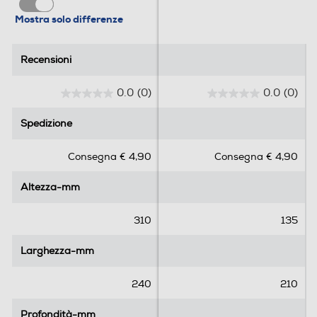
Mostra solo differenze
Recensioni
Recensioni
0.0
(0)
0.0
(0)
0
0
.
.
Spedizione
Spedizione
0
0
s
s
Consegna € 4,90
Consegna € 4,90
u
u
5
5
Altezza-mm
Altezza-mm
s
s
t
t
e
e
310
135
l
l
l
l
Larghezza-mm
Larghezza-mm
e
e
.
.
240
210
Profondità-mm
Profondità-mm