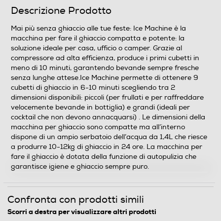
Peso-Kg
Descrizione Prodotto
6,4
Mai più senza ghiaccio alle tue feste: Ice Machine è la
macchina per fare il ghiaccio compatta e potente: la
soluzione ideale per casa, ufficio o camper. Grazie al
Informazioni sulla sicurezza del prodotto
compressore ad alta efficienza, produce i primi cubetti in
meno di 10 minuti, garantendo bevande sempre fresche
Clicca qui
senza lunghe attese.Ice Machine permette di ottenere 9
cubetti di ghiaccio in 6-10 minuti scegliendo tra 2
dimensioni disponibili: piccoli (per frullati e per raffreddare
velocemente bevande in bottiglia) e grandi (ideali per
cocktail che non devono annacquarsi) . Le dimensioni della
macchina per ghiaccio sono compatte ma all’interno
dispone di un ampio serbatoio dell’acqua da 1,4L che riesce
a produrre 10-12kg di ghiaccio in 24 ore. La macchina per
fare il ghiaccio è dotata della funzione di autopulizia che
garantisce igiene e ghiaccio sempre puro.
Confronta con prodotti simili
Scorri a destra per visualizzare altri prodotti