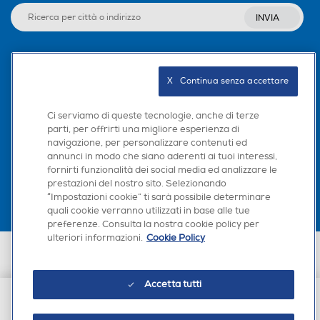
INVIA
Seguici sui social
X   Continua senza accettare
Ci serviamo di queste tecnologie, anche di terze
parti, per offrirti una migliore esperienza di
navigazione, per personalizzare contenuti ed
Scarica la nostra app
annunci in modo che siano aderenti ai tuoi interessi,
fornirti funzionalità dei social media ed analizzare le
prestazioni del nostro sito. Selezionando
“Impostazioni cookie” ti sarà possibile determinare
quali cookie verranno utilizzati in base alle tue
preferenze. Consulta la nostra cookie policy per
ulteriori informazioni.
Cookie Policy
Euronics Italia SpA. Sede legale Via Montefeltro, 6/a 20156 Milano
Partita Iva, Codice Fiscale e iscrizione CCIAA Milano Monza Brianza Lodi
n. 13337170156. Codice intermediario SDI: HHBD9AK. Vendite soggette
Accetta tutti
agli Artt. 45 e ss del Codice del Consumo in tema di Diritti dei
Consumatori.
€ 99,90