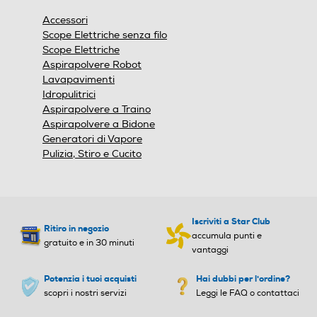
finestra
Accessori
modale.
Scope Elettriche senza filo
Scope Elettriche
Aspirapolvere Robot
Lavapavimenti
Idropulitrici
Aspirapolvere a Traino
Aspirapolvere a Bidone
Generatori di Vapore
Pulizia, Stiro e Cucito
Iscriviti a Star Club
Ritiro in negozio
accumula punti e
gratuito e in 30 minuti
vantaggi
Potenzia i tuoi acquisti
Hai dubbi per l'ordine?
scopri i nostri servizi
Leggi le FAQ o contattaci