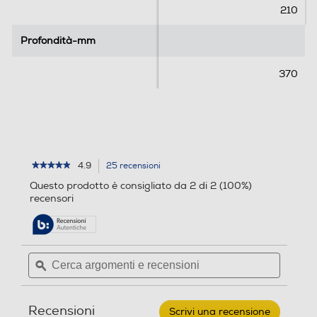
e
210
c
e
Profondità-mm
Profondità-mm
n
s
370
i
o
n
i
4.9
25 recensioni
L'azione
★★★★★
★★★★★
4.9
porterà
Questo prodotto è consigliato da 2 di 2 (100%)
su
alla
recensori
5
pagina
stelle.
delle
Leggi
recensioni.
recensioni
per
Cerca
Cerca
DREAME
argomenti
ϙ
argoment
-
3x
e
e
soluzioni
recensioni
recensio
detergente
Recensioni
concentrato
Scrivi una recensione
.