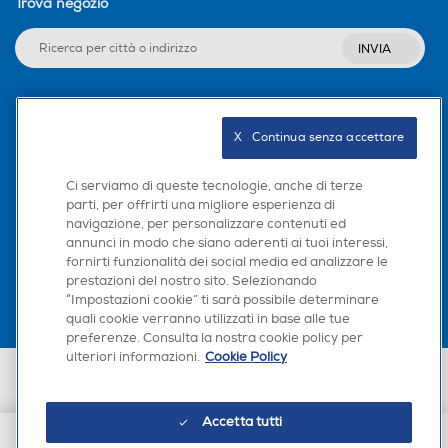
Trova negozio
INVIA
Seguici sui social
X   Continua senza accettare
Ci serviamo di queste tecnologie, anche di terze
parti, per offrirti una migliore esperienza di
navigazione, per personalizzare contenuti ed
Scarica la nostra app
annunci in modo che siano aderenti ai tuoi interessi,
fornirti funzionalità dei social media ed analizzare le
prestazioni del nostro sito. Selezionando
“Impostazioni cookie” ti sarà possibile determinare
quali cookie verranno utilizzati in base alle tue
preferenze. Consulta la nostra cookie policy per
ulteriori informazioni.
Cookie Policy
Euronics Italia SpA. Sede legale Via Montefeltro, 6/a 20156 Milano
Partita Iva, Codice Fiscale e iscrizione CCIAA Milano Monza Brianza Lodi
n. 13337170156. Codice intermediario SDI: HHBD9AK. Vendite soggette
Accetta tutti
agli Artt. 45 e ss del Codice del Consumo in tema di Diritti dei
Consumatori.