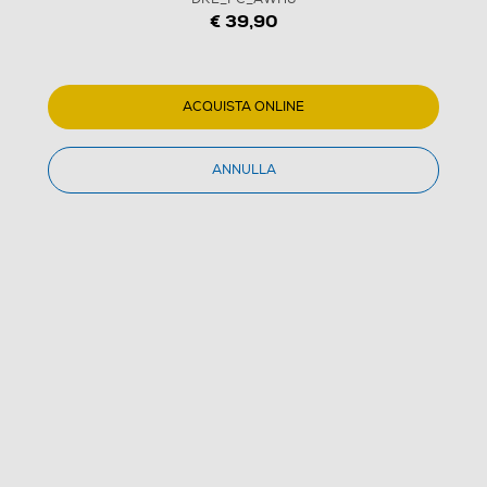
€ 39,90
1
/
1
ACQUISTA ONLINE
DREAME - 3x soluzioni detergente concentrato
DRE_FC_AWH6
ANNULLA
4.9
(25)
Dettagli Prodotto
Confronta
€ 39,90
IVA e contributo RAEE inclusi
Acquisto online
con consegna € 4,90
Ritiro in negozio
in 30 minuti e sempre gratuito