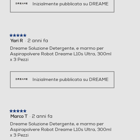
Inizialmente pubblicata su DREAME
★★★★★
★★★★★
·
2 anni fa
Yari R
5
su
Dreame Soluzione Detergente, e marmo per
5
Aspirapolvere Robot Dreame L10s Ultra, 300ml
stelle.
x 3 Pezzi
Inizialmente pubblicata su DREAME
★★★★★
★★★★★
·
2 anni fa
Marco T
5
su
Dreame Soluzione Detergente, e marmo per
5
Aspirapolvere Robot Dreame L10s Ultra, 300ml
stelle.
x 3 Pezzi