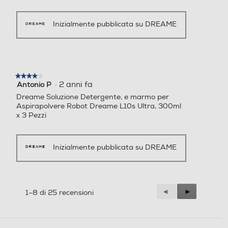
Inizialmente pubblicata su DREAME
★★★★★
★★★★★
·
2 anni fa
Antonio P
4
su
Dreame Soluzione Detergente, e marmo per
5
Aspirapolvere Robot Dreame L10s Ultra, 300ml
stelle.
x 3 Pezzi
Inizialmente pubblicata su DREAME
Precedente
◄
Successiva
►
1–8 di 25 recensioni
Reviews
Reviews