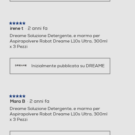
★★★★★
★★★★★
·
2 anni fa
irene t
5
su
Dreame Soluzione Detergente, e marmo per
5
Aspirapolvere Robot Dreame L10s Ultra, 300ml
stelle.
x 3 Pezzi
Inizialmente pubblicata su DREAME
★★★★★
★★★★★
·
2 anni fa
Mara B
5
su
Dreame Soluzione Detergente, e marmo per
5
Aspirapolvere Robot Dreame L10s Ultra, 300ml
stelle.
x 3 Pezzi