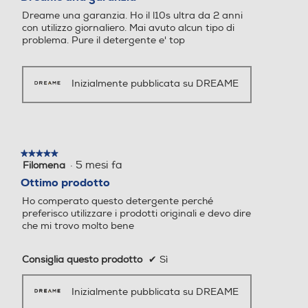
5
Dreame una garanzia. Ho il l10s ultra da 2 anni
stelle.
con utilizzo giornaliero. Mai avuto alcun tipo di
problema. Pure il detergente e' top
Inizialmente pubblicata su DREAME
★★★★★
★★★★★
·
5 mesi fa
Filomena
5
su
Ottimo prodotto
5
Ho comperato questo detergente perché
stelle.
preferisco utilizzare i prodotti originali e devo dire
che mi trovo molto bene
Consiglia questo prodotto
✔
Sì
Inizialmente pubblicata su DREAME