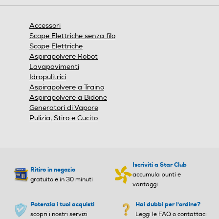
Accessori
Scope Elettriche senza filo
Scope Elettriche
Aspirapolvere Robot
Lavapavimenti
Idropulitrici
Aspirapolvere a Traino
Aspirapolvere a Bidone
Generatori di Vapore
Pulizia, Stiro e Cucito
Iscriviti a Star Club
Ritiro in negozio
accumula punti e
gratuito e in 30 minuti
vantaggi
Potenzia i tuoi acquisti
Hai dubbi per l'ordine?
scopri i nostri servizi
Leggi le FAQ o contattaci