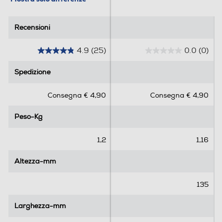
Recensioni
Recensioni
4.9
(25)
0.0
(0)
4
0
.
.
Spedizione
Spedizione
9
0
s
s
Consegna € 4,90
Consegna € 4,90
u
u
5
5
Peso-Kg
Peso-Kg
s
s
t
t
e
e
1,2
1,16
l
l
l
l
Altezza-mm
Altezza-mm
e
e
.
.
135
2
5
Larghezza-mm
Larghezza-mm
r