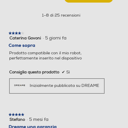
DRE_FC_AWH6
Questa
azione
aprirà
1–8 di 25 recensioni
una
finestra
modale.
★★★★★
★★★★★
·
5 giorni fa
Caterina Govoni
4
su
Come sopra
5
Prodotto compatibile con il mio robot,
stelle.
perfettamente inserito nel dispositivo
Consiglia questo prodotto
✔
Sì
Inizialmente pubblicata su DREAME
★★★★★
★★★★★
·
5 mesi fa
Stefano
5
su
Dreame una garanzia