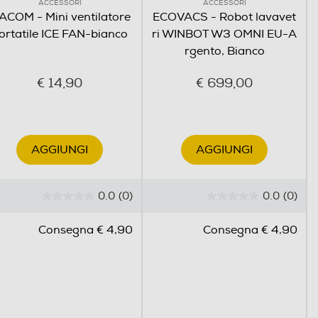
ACCESSORI
ACCESSORI
ACOM - Mini ventilatore
ECOVACS - Robot lavavet
ortatile ICE FAN-bianco
ri WINBOT W3 OMNI EU-A
rgento, Bianco
€ 14,90
€ 699,00
AGGIUNGI
AGGIUNGI
0.0
(0)
0.0
(0)
0
0
.
.
Consegna € 4,90
Consegna € 4,90
0
0
s
s
u
u
5
5
s
s