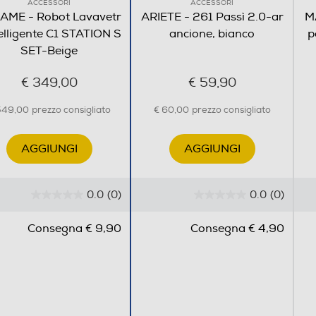
ACCESSORI
ACCESSORI
AME - Robot Lavavetr
ARIETE - 261 Passì 2.0-ar
M
telligente C1 STATION S
ancione, bianco
p
SET-Beige
€ 349,00
€ 59,90
549,00
prezzo consigliato
€ 60,00
prezzo consigliato
AGGIUNGI
AGGIUNGI
0.0
(0)
0.0
(0)
0
0
.
.
Consegna € 9,90
Consegna € 4,90
0
0
s
s
u
u
5
5
s
s