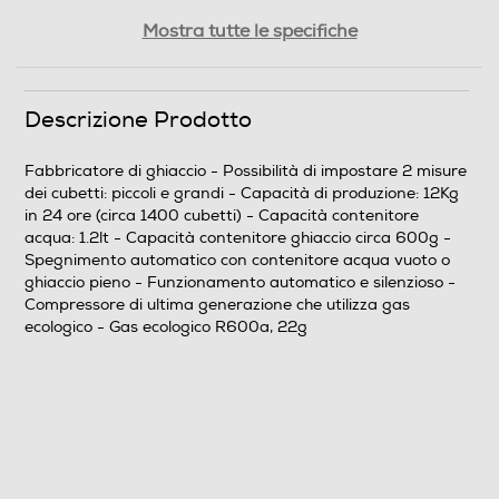
Profondità-mm
Mostra tutte le specifiche
285
Peso-Kg
Descrizione Prodotto
6,2
Fabbricatore di ghiaccio - Possibilità di impostare 2 misure
dei cubetti: piccoli e grandi - Capacità di produzione: 12Kg
Informazioni sulla sicurezza del prodotto
in 24 ore (circa 1400 cubetti) - Capacità contenitore
acqua: 1.2lt - Capacità contenitore ghiaccio circa 600g -
Clicca qui
Spegnimento automatico con contenitore acqua vuoto o
ghiaccio pieno - Funzionamento automatico e silenzioso -
Compressore di ultima generazione che utilizza gas
ecologico - Gas ecologico R600a, 22g