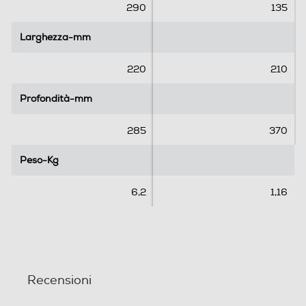
e
e
290
135
l
l
l
l
Larghezza-mm
Larghezza-mm
e
e
.
.
220
210
Profondità-mm
Profondità-mm
285
370
Peso-Kg
Peso-Kg
6,2
1,16
Recensioni