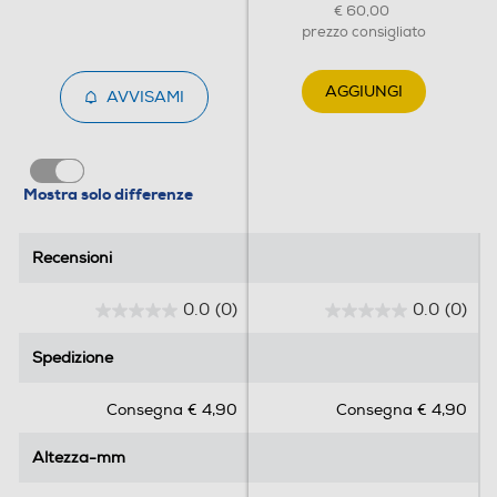
€ 60,00
prezzo consigliato
AGGIUNGI
AVVISAMI
Mostra solo differenze
Recensioni
Recensioni
0.0
(0)
0.0
(0)
0
0
.
.
Spedizione
Spedizione
0
0
s
s
Consegna € 4,90
Consegna € 4,90
u
u
5
5
Altezza-mm
Altezza-mm
s
s
t
t