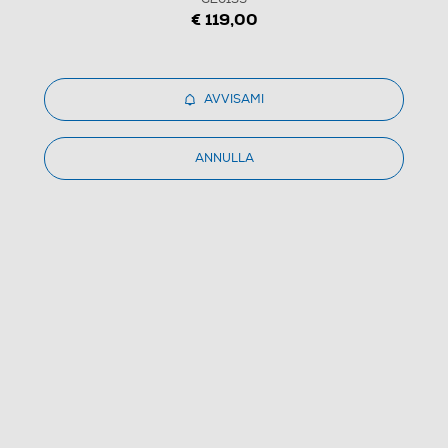
€ 119,00
1
/
6
AVVISAMI
G3FERRARI - Fabbricatore di ghiaccio Artiko G20139
ANNULLA
(0)
Dettagli Prodotto
Confronta
€ 119,99
IVA e contributo RAEE inclusi
Ritiro in negozio
in 30 minuti e sempre gratuito