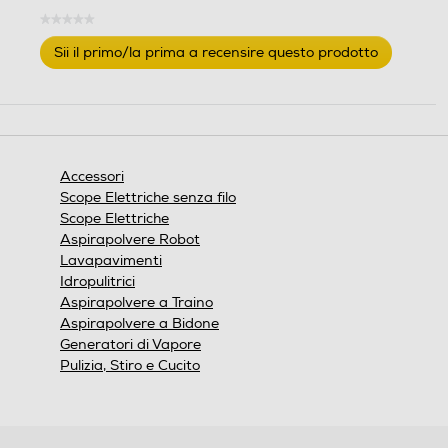
★★★★★
Nessuna
Sii il primo/la prima a recensire questo prodotto
valutazione
.
Questa
azione
aprirà
una
finestra
Accessori
modale.
Scope Elettriche senza filo
Scope Elettriche
Aspirapolvere Robot
Lavapavimenti
Idropulitrici
Aspirapolvere a Traino
Aspirapolvere a Bidone
Generatori di Vapore
Pulizia, Stiro e Cucito