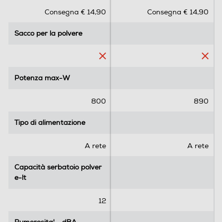
s
s
Consegna € 14,90
Consegna € 14,90
u
u
5
5
Sacco per la polvere
Sacco per la polvere
s
s
t
t
e
e
l
l
l
l
Potenza max-W
Potenza max-W
e
e
.
.
800
890
1
2
Tipo di alimentazione
Tipo di alimentazione
r
e
A rete
A rete
c
e
Capacità serbatoio polver
Capacità serbatoio polver
n
e-lt
e-lt
s
i
12
o
n