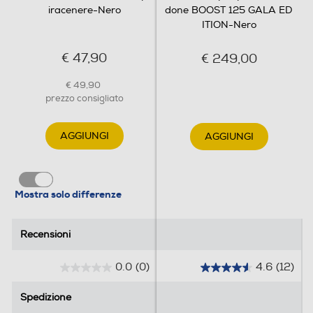
iracenere-Nero
done BOOST 125 GALA ED
ITION-Nero
€ 47,90
€ 249,00
€ 49,90
prezzo consigliato
AGGIUNGI
AGGIUNGI
Mostra solo differenze
Recensioni
Recensioni
0.0
(0)
4.6
(12)
0
4
.
.
Spedizione
Spedizione
0
6