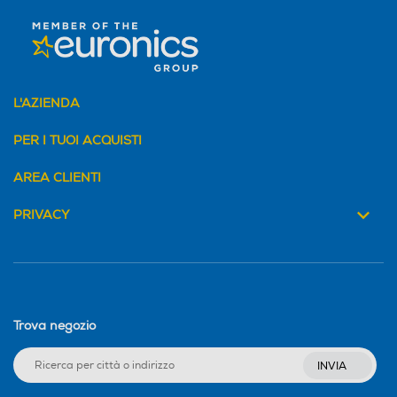
ggio
Tipo di regolazione
Tipo di regolazione
Elettronica
L'AZIENDA
Risparmio energetico
Risparmio energetico
PER I TUOI ACQUISTI
AREA CLIENTI
Filtro a cicloni
Filtro a cicloni
PRIVACY
Filtro HEPA
Filtro HEPA
Trova negozio
Filtro antibatterico
Filtro antibatterico
INVIA