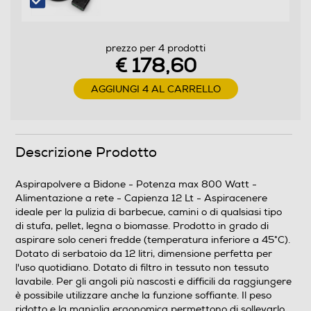
Dotazioni - Personalizzazioni
Materiale tubo
prezzo per 4 prodotti
€ 178,60
Metallo
AGGIUNGI 4 AL CARRELLO
Descrizione
Altre descrizioni strutturali
Descrizione Prodotto
Contenitore in acciaio Becco in alluminio Maniglione
ergonomico
Aspirapolvere a Bidone - Potenza max 800 Watt -
Alimentazione a rete - Capienza 12 Lt - Aspiracenere
Descrizione marketing
ideale per la pulizia di barbecue, camini o di qualsiasi tipo
di stufa, pellet, legna o biomasse. Prodotto in grado di
Aspiracenere ideale per la pulizia di barbecue, camini o
aspirare solo ceneri fredde (temperatura inferiore a 45°C).
di qualsiasi tipo di stufa, pellet, legna o biomasse.
Dotato di serbatoio da 12 litri, dimensione perfetta per
l'uso quotidiano. Dotato di filtro in tessuto non tessuto
Prodotto in grado di aspirare solo ceneri fredde
lavabile. Per gli angoli più nascosti e difficili da raggiungere
(temperatura inferiore a 45°C). Dotato di serbatoio da
è possibile utilizzare anche la funzione soffiante. Il peso
12 litri, dimensione perfetta per l'uso quotidiano. Dotato
ridotto e la maniglia ergonomica permettono di sollevarlo