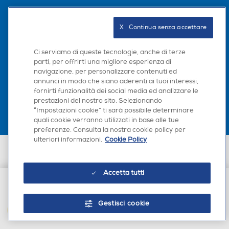
Seguici sui social
Riavvolgimento cavo
Riavvolgimento cavo
X   Continua senza accettare
Ci serviamo di queste tecnologie, anche di terze
parti, per offrirti una migliore esperienza di
Controllo sull'impugnatura
Controllo sull'impugnatura
navigazione, per personalizzare contenuti ed
Scarica la nostra app
annunci in modo che siano aderenti ai tuoi interessi,
fornirti funzionalità dei social media ed analizzare le
prestazioni del nostro sito. Selezionando
“Impostazioni cookie” ti sarà possibile determinare
Impugnatura ergonomica
Impugnatura ergonomica
quali cookie verranno utilizzati in base alle tue
preferenze. Consulta la nostra cookie policy per
ulteriori informazioni.
Cookie Policy
Euronics Italia SpA. Sede legale Via Montefeltro, 6/a 20156 Milano
Partita Iva, Codice Fiscale e iscrizione CCIAA Milano Monza Brianza Lodi
Funzione Lava-asciuga
Funzione Lava-asciuga
n. 13337170156. Codice intermediario SDI: HHBD9AK. Vendite soggette
Accetta tutti
agli Artt. 45 e ss del Codice del Consumo in tema di Diritti dei
Consumatori.
€ 47,90
Gestisci cookie
Blocco sicurezza sacchetto
Blocco sicurezza sacchetto
AGGIUNGI AL CARRELLO
non inserito
non inserito