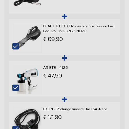
Indicatore tanica piena
BLACK & DECKER - Aspirabriciole con Luci
Led 12V DVD320J-NERO
Indicatore sacco pieno
€ 69,90
Funzione Wet & Dry
ARIETE - 4126
€ 47,90
Altre funzioni
Per ceneri freddi Funzione soffiante
Sistema parking
EKON - Prolunga lineare 3m 16A-Nero
€ 12,90