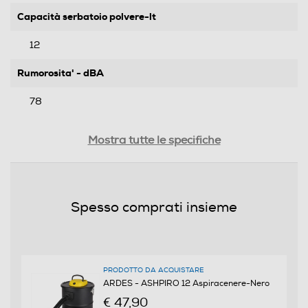
Capacità serbatoio polvere-lt
12
Rumorosita' - dBA
78
Funzioni e Plus
Mostra tutte le specifiche
Tecnologia ciclonica
Spesso comprati insieme
Regolatore di potenza
PRODOTTO DA ACQUISTARE
Filtro lavabile rimovibile
ARDES - ASHPIRO 12 Aspiracenere-Nero
€ 47,90