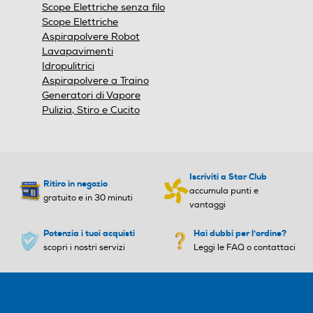
Indicatore tanica piena
Indicatore tanica piena
Scope Elettriche senza filo
Scope Elettriche
Aspirapolvere Robot
Lavapavimenti
Indicatore sacco pieno
Indicatore sacco pieno
Idropulitrici
Aspirapolvere a Traino
Generatori di Vapore
Pulizia, Stiro e Cucito
Funzione Wet & Dry
Funzione Wet & Dry
Iscriviti a Star Club
Ritiro in negozio
Altre funzioni
Altre funzioni
accumula punti e
gratuito e in 30 minuti
vantaggi
Per ceneri freddi Funzione
Potenzia i tuoi acquisti
Hai dubbi per l'ordine?
soffiante
scopri i nostri servizi
Leggi le FAQ o contattaci
Sistema parking
Sistema parking
Singola posizione di parche