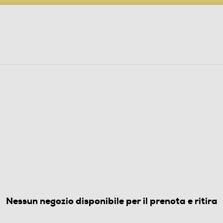
PARTECIPA AL CONCORSO ANNIVERSARIO
ine
 Audio
Elettrodomestici
Foto, Video, Droni
ERE A BIDONE
(0)
Nessun negozio disponibile per il prenota e ritira