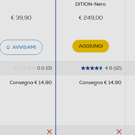
DITION-Nero
€ 39,90
€ 249,00
AGGIUNGI
AVVISAMI
0.0
(0)
4.6
(12)
0
4
.
.
Consegna € 14,90
Consegna € 14,90
0
6
s
s
u
u
5
5
s
s
t
t
e
e