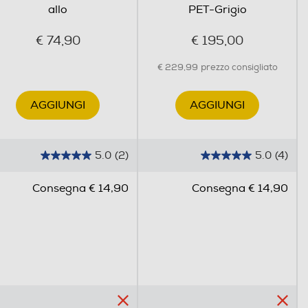
allo
PET-Grigio
€ 74,90
€ 195,00
€ 229,99
prezzo consigliato
AGGIUNGI
AGGIUNGI
5.0
(2)
5.0
(4)
5
5
.
.
Consegna € 14,90
Consegna € 14,90
0
0
s
s
u
u
5
5
s
s
t
t
e
e