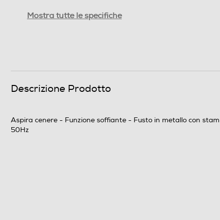
Funzioni e Plus
Mostra tutte le specifiche
Tecnologia ciclonica
Regolatore di potenza
Indicatore tanica piena
Descrizione Prodotto
Indicatore sacco pieno
Aspira cenere - Funzione soffiante - Fusto in metallo con stam
50Hz
Altre funzioni
Dotazioni - Personalizzazioni
Tubo flessibile