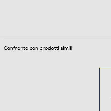
Informazioni sulla sicurezza del prodotto
Clicca qui
Confronta con prodotti simili