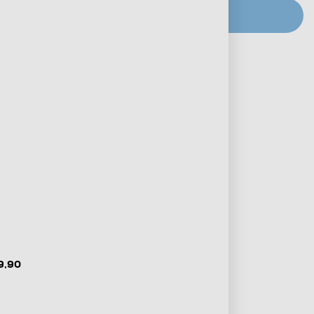
CERCA NEGOZIO
Metodi di pagamento e finanziamenti
Informazioni sulla consegna
Diritto di recesso
9,90