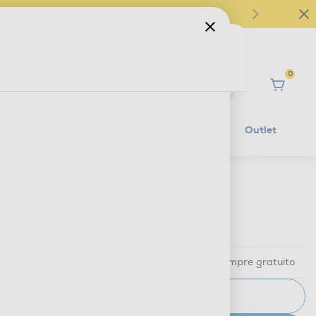
0
Ciao
Mobilità Elettrica
Lifestyle
Outlet
€ 39,99
IVA e contributo RAEE inclusi
Ritiro in negozio
in 30 minuti e sempre gratuito
AVVISAMI