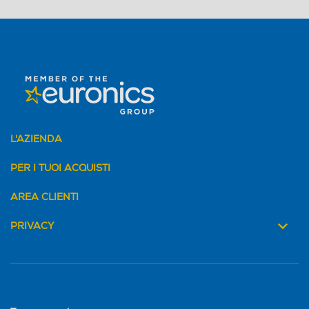
rofibra 1 spazzola laterale
per la pulizia a filo parete
L'AZIENDA
PER I TUOI ACQUISTI
AREA CLIENTI
Diametro-cm
Diametro-cm
PRIVACY
36,5
Altezza-mm
Altezza-mm
103
88