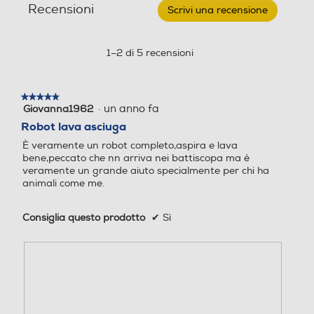
Recensioni
lavapavimenti
Scrivi una recensione
.
Informazioni sulla sicurezza del prodotto
RS2-
Questa
Bianco
azione
Clicca qui
aprirà
1–2 di 5 recensioni
Timer
Timer
una
finestra
modale.
★★★★★
★★★★★
·
un anno fa
Giovanna1962
5
Filtro HEPA
Filtro HEPA
su
Robot lava asciuga
5
È veramente un robot completo,aspira e lava
stelle.
bene,peccato che nn arriva nei battiscopa ma è
veramente un grande aiuto specialmente per chi ha
Filtro lavabile rimovibile
Filtro lavabile rimovibile
animali come me.
Consiglia questo prodotto
✔
Sì
Altre funzioni
Altre funzioni
Lavaggio e asciugatura pa
nni automatica Distacco pa
nni automatico Telecamera