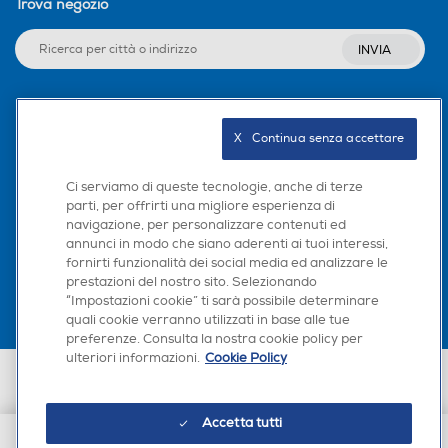
Trova negozio
Larghezza-mm
Larghezza-mm
INVIA
365
146
Profondità-mm
Profondità-mm
Seguici sui social
X   Continua senza accettare
365
134
Ci serviamo di queste tecnologie, anche di terze
parti, per offrirti una migliore esperienza di
Peso-Kg
Peso-Kg
navigazione, per personalizzare contenuti ed
Scarica la nostra app
annunci in modo che siano aderenti ai tuoi interessi,
4,6
3,86
fornirti funzionalità dei social media ed analizzare le
prestazioni del nostro sito. Selezionando
“Impostazioni cookie” ti sarà possibile determinare
quali cookie verranno utilizzati in base alle tue
preferenze. Consulta la nostra cookie policy per
ulteriori informazioni.
Cookie Policy
Euronics Italia SpA. Sede legale Via Montefeltro, 6/a 20156 Milano
Partita Iva, Codice Fiscale e iscrizione CCIAA Milano Monza Brianza Lodi
n. 13337170156. Codice intermediario SDI: HHBD9AK. Vendite soggette
Accetta tutti
agli Artt. 45 e ss del Codice del Consumo in tema di Diritti dei
Consumatori.