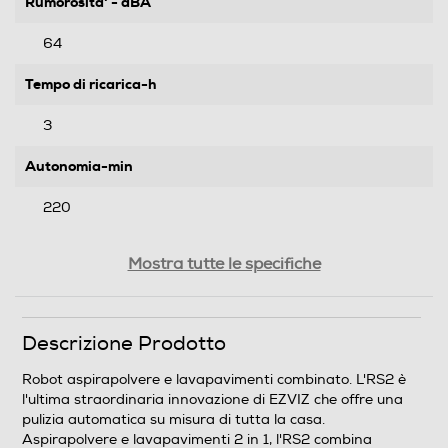
Rumorosita' - dBA
64
Tempo di ricarica-h
3
Autonomia-min
220
Funzioni e Plus
Mostra tutte le specifiche
Funzione Wet & Dry
Descrizione Prodotto
Robot aspirapolvere e lavapavimenti combinato. L'RS2 è
Sensori ostacoli
l'ultima straordinaria innovazione di EZVIZ che offre una
pulizia automatica su misura di tutta la casa.
Aspirapolvere e lavapavimenti 2 in 1, l'RS2 combina