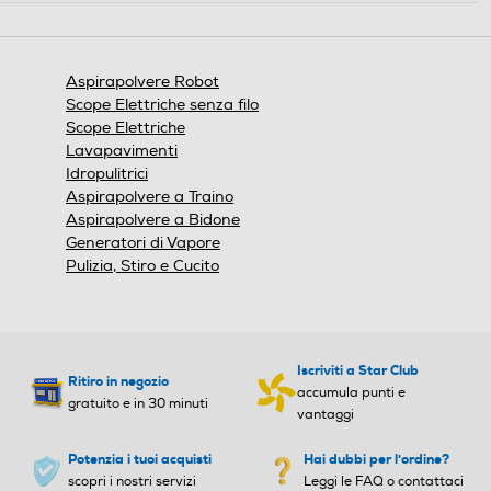
10
e
.
Spazzola laterale
Spazzola laterale
Aspirapolvere Robot
Scope Elettriche senza filo
Scope Elettriche
Lavapavimenti
Supporto per ricarica
Supporto per ricarica
Idropulitrici
Aspirapolvere a Traino
Aspirapolvere a Bidone
Generatori di Vapore
Tipo di batteria
Tipo di batteria
Pulizia, Stiro e Cucito
Litio
LPF batteria agli ioni di litio
Accessori in dotazione
Accessori in dotazione
Iscriviti a Star Club
Ritiro in negozio
accumula punti e
1 Robot Roomba 205 Dust
gratuito e in 30 minuti
vantaggi
Compactor Combo 1 base
di ricarica 1 cavo di aliment
Potenzia i tuoi acquisti
Hai dubbi per l'ordine?
azione 1 panni umido in mic
scopri i nostri servizi
Leggi le FAQ o contattaci