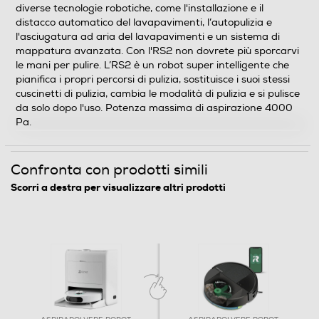
diverse tecnologie robotiche, come l'installazione e il
Sistema anti-ingarbugliamento
distacco automatico del lavapavimenti, l’autopulizia e
l'asciugatura ad aria del lavapavimenti e un sistema di
mappatura avanzata. Con l'RS2 non dovrete più sporcarvi
le mani per pulire. L’RS2 è un robot super intelligente che
Sistema antiurto Soft touch
pianifica i propri percorsi di pulizia, sostituisce i suoi stessi
cuscinetti di pulizia, cambia le modalità di pulizia e si pulisce
da solo dopo l'uso. Potenza massima di aspirazione 4000
Pa.
Timer
Confronta con prodotti simili
Scorri a destra per visualizzare altri prodotti
Filtro HEPA
Filtro lavabile rimovibile
Altre funzioni