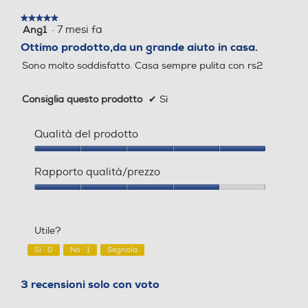
s
e
★★★★★
★★★★★
i
a
·
7 mesi fa
Ang1
5
o
p
su
Ottimo prodotto,da un grande aiuto in casa.
n
r
5
e
i
Sono molto soddisfatto. Casa sempre pulita con rs2
stelle.
.
r
à
Consiglia questo prodotto
✔
Sì
u
n
a
Qualità del prodotto
f
i
Qualità
n
del
Rapporto qualità/prezzo
prodotto,
e
5
s
Rapporto
su
qualità/prezzo,
t
Telecomando
Telecomando
5
4
r
Utile?
su
a
5
m
Sì ·
0
No ·
1
Segnala
o
d
Numero barriere virtuali
Numero barriere virtuali
3 recensioni solo con voto
a
l