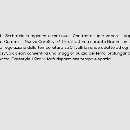
Vassoio 2-1 per utilizzare comodamente il ferro e
poggiarlo nell'asse con facilità. 3 regolazioni della
temperatura per una stiratura perfetta a seconda
del tessuto: Livello 1 per sintetici, livello 2 per Lana e
i - Serbatoio riempimento continuo - Con tasto super vapore - Va
Ceramic - Nuovo CareStyle 1 Pro, il sistema stirante Braun con un
poliester, livello 3 per cotone e lino. Possibilità di
a regolazione della temperatura su 3 livelli lo rende adatto ad ogn
poggiarlo in verticale sull'asse.
Calc clean consentirà una maggior pulizia del ferro, prolungandone 
atto, Carestyle 1 Pro vi farà risparmiare tempo e spazio!
Domestico
No