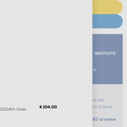
AGGIUNGI AL CARRELLO
CERCA NEGOZIO
Servizi aggiuntivi alla consegna*
RITIRO USATO RAEE
GRATUITO
AGGIUNGI UN SERVIZIO
*I servizi sono esclusi dal costo di
consegna
Proteggi il tuo acquisto
Con i nostri servizi Serena, ti seguiamo nel
tempo e risparmi sui costi di riparazioni future.
€ 104,00
S1514VI-Viola
da € 1,87 al mese
SELEZIONA UN PIANO