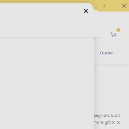
0
Ciao
Mobilità Elettrica
Lifestyle
Outlet
€ 104,00
IVA e contributo RAEE inclusi
€ 159,90
prezzo consigliato
Acquisto online
con consegna € 9,90
Ritiro in negozio
in 30 minuti e sempre gratuito