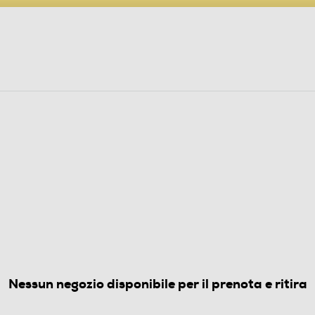
PARTECIPA AL CONCORSO ANNIVERSARIO
ine
 Audio
Elettrodomestici
Foto, Video, Droni
TIRO CON CALDAIA
PRO IS1514VI-Viola
3.0
(2)
Nessun negozio disponibile per il prenota e ritira