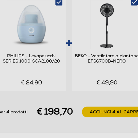
SuperCeramic
PHILIPS - Levapelucchi
BEKO - Ventilatore a piantan
SERIES 1000 GCA2100/20
EFS6700B-NERO
€ 24,90
€ 49,90
€ 198,70
er 4 prodotti
AGGIUNGI 4 AL CARR