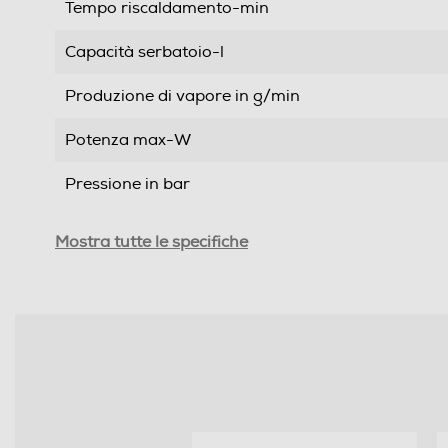
Tempo riscaldamento-min
Capacità serbatoio-l
Produzione di vapore in g/min
Potenza max-W
Pressione in bar
Funzioni e Plus
Mostra tutte le specifiche
Vapore continuo
Tasto super vapore
Vapore ad alta pressione
Possibilità regolazione vapore