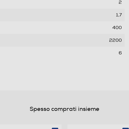
2
1,7
400
2200
6
Spesso comprati insieme