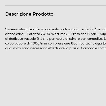
Stiratura a secco
Descrizione Prodotto
Altre funzioni
Sistema stirante - Ferro domestico - Riscaldamento in 2 minut
anticalcare - Potenza 2400 Watt max - Pressione 6 bar - Super
al dedicato vassoio 2-1 che permette di stirare con comodità. L
colpo vapore di 400g/min con pressione 6bar. La tecnologia Easy
qual volta sarà necessario effettuare la pulizia. Comodo e comp
Dotazioni - Personalizzazioni
Spia pronto vapore
Dettagli strutturali
Tipologia ferro
Cordless