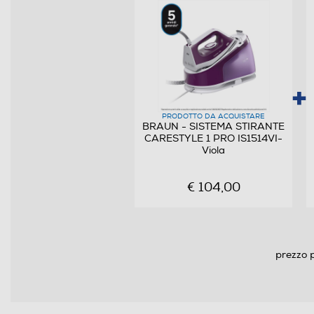
Funzione vapore verticale
Anti sgocciolamento
Sistema anticalcare
Materiale piastra
PRODOTTO DA ACQUISTARE
BRAUN - SISTEMA STIRANTE
Generatore di pressione
CARESTYLE 1 PRO IS1514VI-
Viola
Termostato regolabile
€ 104,00
Tappo di sicurezza
Spia termostato
prezzo p
Spia esaurimento acqua
Autospegnimento