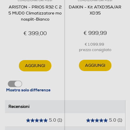
CONDIZIONATORI FISSI
CONDIZIONATORI FISSI
ARISTON - PRIOS R32 C 2
DAIKIN - Kit ATXD35A/AR
5 MUD0 Climatizzatore mo
XD35
Timer
nosplit-Bianco
€ 999,99
€ 399,00
Sistema purificazione aria
€ 1.099,99
prezzo consigliato
AGGIUNGI
AGGIUNGI
Ionizzatore
Mostra solo differenze
Funzione deumidificatore
Recensioni
Recensioni
Funzione sola ventilazione
5.0
(1)
5.0
(1)
5
5
.
.