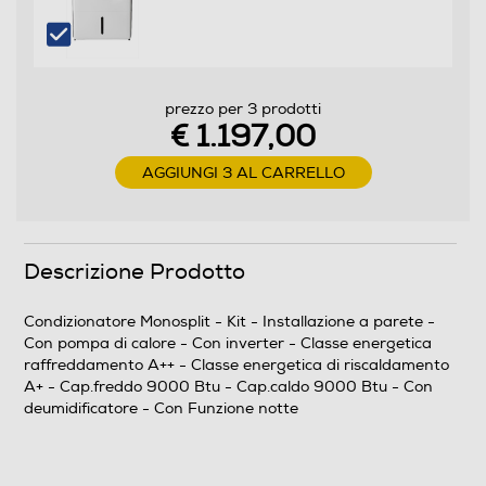
Riscaldamento max-Btu/h
2800
Coefficiente EER
prezzo per 3 prodotti
€ 1.197,00
3,31
AGGIUNGI 3 AL CARRELLO
Coefficiente SEER
6,3
Descrizione Prodotto
Coefficiente COP
Condizionatore Monosplit - Kit - Installazione a parete -
4,66
Con pompa di calore - Con inverter - Classe energetica
raffreddamento A++ - Classe energetica di riscaldamento
Coefficiente SCOP
A+ - Cap.freddo 9000 Btu - Cap.caldo 9000 Btu - Con
deumidificatore - Con Funzione notte
4
Pressione sonora UE-Db