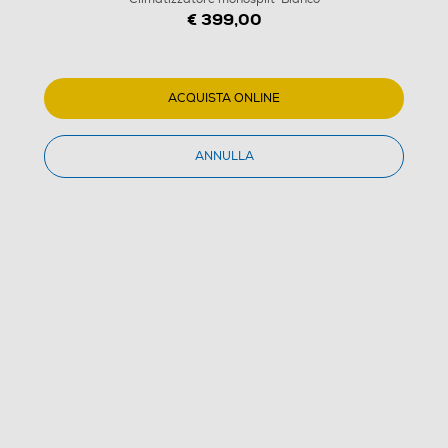
€ 399,00
ACQUISTA ONLINE
ANNULLA
1
/
5
ARISTON - PRIOS R32 C 25 MUD0 Climatizzatore
monosplit-Bianco
5.0
(1)
Dettagli Prodotto
Confronta
€ 399,00