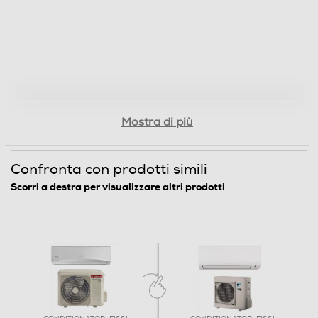
156
Consumo energia annuo caldo-kWh
910
Funzioni e Plus
Mostra di più
Pompa di calore
Confronta con prodotti simili
Scorri a destra per visualizzare altri prodotti
Tipo di gas utilizzato
R-32
Inverter
Display