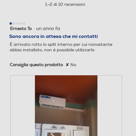
aprirà
1–2 di 10 recensioni
Coefficiente EER
Coefficiente EER
una
finestra
3,23
3,23
modale.
★★★★★
★★★★★
·
un anno fa
Ernesto To
1
Coefficiente SCOP
Coefficiente SCOP
su
Sono ancora in attesa che mi contatti
5
È arrivato rotto lo split interno per cui nonostante
stelle.
4
4,6
abbia installato, non è possibile utilizzarlo
Coefficiente COP
Coefficiente COP
Consiglia questo prodotto
✘
No
3,71
4,05
Classe energia raffreddam
Classe energia raffreddam
ento
ento
A++
A+++
Classe energia riscaldame
Classe energia riscaldame
nto
nto