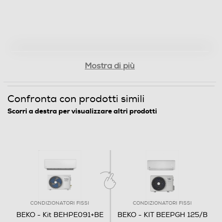
Elettrico/meccanico
Ionizzatore
Mostra di più
Funzione deumidificatore
Confronta con prodotti simili
Scorri a destra per visualizzare altri prodotti
Funzione sola ventilazione
Funzione turbo
Funzione Notte
CONDIZIONATORI FISSI
CONDIZIONATORI FISSI
BEKO - Kit BEHPE091+BE
BEKO - KIT BEEPGH 125/B