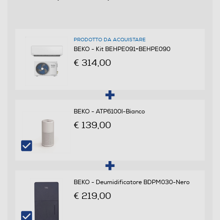
Raffreddamento nominale-Btu h
9000
PRODOTTO DA ACQUISTARE
Riscaldamento nominale-Kw
BEKO - Kit BEHPE091+BEHPE090
€ 314,00
2,1
Coefficiente SEER
6,1
BEKO - ATP6100I-Bianco
€ 139,00
Coefficiente EER
3,23
Coefficiente SCOP
BEKO - Deumidificatore BDPM030-Nero
4
€ 219,00
Coefficiente COP