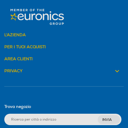
Switch automatico caldo/f
Switch automatico caldo/f
reddo
reddo
L'AZIENDA
Auto-restart
Auto-restart
PER I TUOI ACQUISTI
AREA CLIENTI
Autodiagnosi
Autodiagnosi
PRIVACY
Deflettore orizz. orientabile
Deflettore orizz. orientabile
Trova negozio
Deflettore vert. orientabile
Deflettore vert. orientabile
INVIA