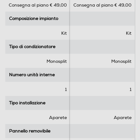
Consegna al piano € 49,00
Consegna al piano € 49,00
u
u
5
5
Composizione impianto
Composizione impianto
s
s
t
t
Filtri
e
e
Kit
Kit
l
l
Filtro a carboni attivi
l
l
Tipo di condizionatore
Tipo di condizionatore
e
e
.
.
Monosplit
Monosplit
1
2
Filtro antiallergico
0
r
Numero unità interne
Numero unità interne
r
e
e
c
1
1
c
e
Filtro deodorizzante
e
n
Tipo installazione
Tipo installazione
n
s
s
i
Aparete
Aparete
i
o
Filtro depuratore aria
o
n
Pannello removibile
n
Pannello removibile
i
i