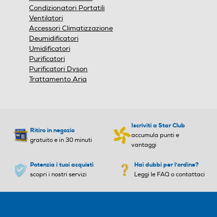
Funzione deumidificatore
Funzione deumidificatore
Condizionatori Portatili
Ventilatori
Accessori Climatizzazione
Deumidificatori
Umidificatori
Funzione sola ventilazione
Funzione sola ventilazione
Purificatori
Purificatori Dyson
Trattamento Aria
Funzione turbo
Funzione turbo
Iscriviti a Star Club
Ritiro in negozio
accumula punti e
Funzione Notte
Funzione Notte
gratuito e in 30 minuti
vantaggi
Potenzia i tuoi acquisti
Hai dubbi per l'ordine?
scopri i nostri servizi
Leggi le FAQ o contattaci
Risparmio energetico
Risparmio energetico