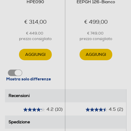
HPE090
EEPGH 126-Bianco
Risparmio energetico
€ 314,00
€ 499,00
Switch automatico caldo/freddo
€ 449,00
€ 749,00
prezzo consigliato
prezzo consigliato
AGGIUNGI
AGGIUNGI
Auto-restart
Mostra solo differenze
Autodiagnosi
Recensioni
Recensioni
Deflettore orizz. orientabile
4.2
(10)
4.5
(2)
4
4
.
.
Spedizione
Spedizione
2
5
Deflettore vert. orientabile
s
s