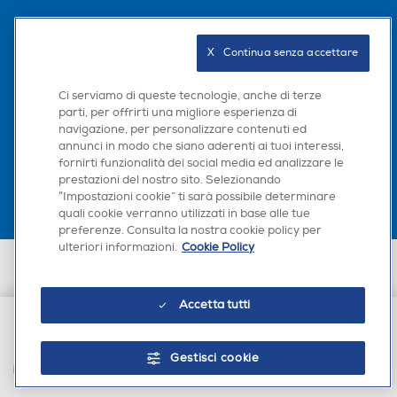
Altre funzioni
Altre funzioni
Seguici sui social
X   Continua senza accettare
Ci serviamo di queste tecnologie, anche di terze
parti, per offrirti una migliore esperienza di
navigazione, per personalizzare contenuti ed
Scarica la nostra app
annunci in modo che siano aderenti ai tuoi interessi,
fornirti funzionalità dei social media ed analizzare le
prestazioni del nostro sito. Selezionando
“Impostazioni cookie” ti sarà possibile determinare
quali cookie verranno utilizzati in base alle tue
preferenze. Consulta la nostra cookie policy per
Filtro a carboni attivi
Filtro a carboni attivi
ulteriori informazioni.
Cookie Policy
Euronics Italia SpA. Sede legale Via Montefeltro, 6/a 20156 Milano
Partita Iva, Codice Fiscale e iscrizione CCIAA Milano Monza Brianza Lodi
n. 13337170156. Codice intermediario SDI: HHBD9AK. Vendite soggette
Accetta tutti
agli Artt. 45 e ss del Codice del Consumo in tema di Diritti dei
Consumatori.
Filtro antiallergico
Filtro antiallergico
€ 314,00
Gestisci cookie
AGGIUNGI AL CARRELLO