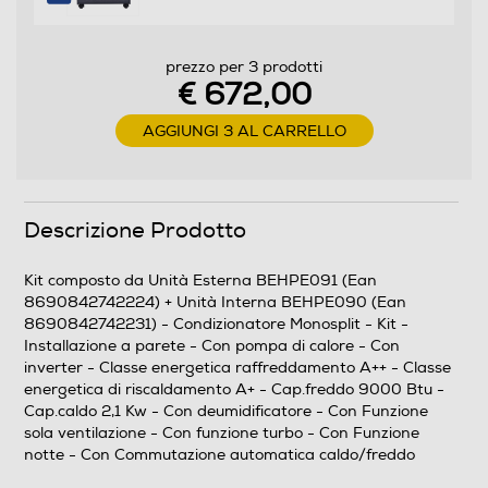
3,71
prezzo per 3 prodotti
Efficienze
€ 672,00
Classe energia raffreddamento
AGGIUNGI 3 AL CARRELLO
A++
Classe energia riscaldamento
Descrizione Prodotto
A+
Kit composto da Unità Esterna BEHPE091 (Ean
8690842742224) + Unità Interna BEHPE090 (Ean
Consumi
8690842742231) - Condizionatore Monosplit - Kit -
Installazione a parete - Con pompa di calore - Con
Consumo energia annuo freddo-kWh
inverter - Classe energetica raffreddamento A++ - Classe
energetica di riscaldamento A+ - Cap.freddo 9000 Btu -
152
Cap.caldo 2,1 Kw - Con deumidificatore - Con Funzione
sola ventilazione - Con funzione turbo - Con Funzione
notte - Con Commutazione automatica caldo/freddo
Funzioni e Plus