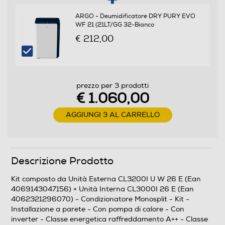
Coefficiente SCOP
ARGO - Deumidificatore DRY PURY EVO
4,1
WF 21 (21LT/GG 32-Bianco
€ 212,00
Coefficiente COP
3,8
prezzo per 3 prodotti
Efficienze
€ 1.060,00
Classe energia raffreddamento
AGGIUNGI 3 AL CARRELLO
A++
Classe energia riscaldamento
Descrizione Prodotto
A+
Kit composto da Unità Esterna CL3200I U W 26 E (Ean
4069143047156) + Unità Interna CL3000I 26 E (Ean
4062321296070) - Condizionatore Monosplit - Kit -
Consumi
Installazione a parete - Con pompa di calore - Con
inverter - Classe energetica raffreddamento A++ - Classe
Consumo energia annuo freddo-kWh