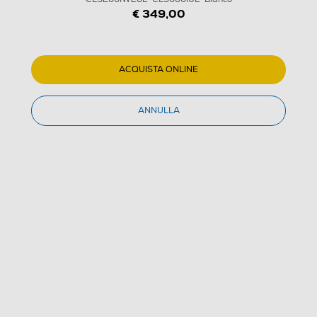
€ 349,00
ACQUISTA ONLINE
ANNULLA
1
/
1
BOSCH - Kit CLIMATE 3200I 9000 WI-FI
CL3200IW26E+CL3000IUE-Bianco
(0)
Dettagli Prodotto
Confronta