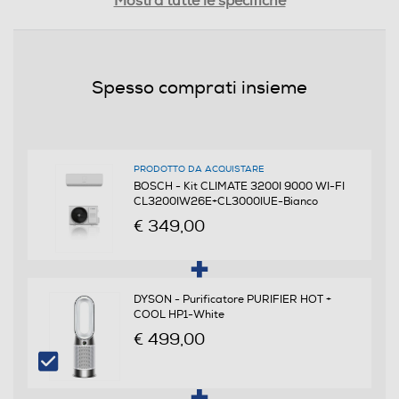
Mostra tutte le specifiche
Prestazioni
Spesso comprati insieme
Raffreddamento nominale-Btu h
9000
PRODOTTO DA ACQUISTARE
Riscaldamento nominale-Kw
BOSCH - Kit CLIMATE 3200I 9000 WI-FI
CL3200IW26E+CL3000IUE-Bianco
2,9
€ 349,00
Coefficiente SEER
7,4
DYSON - Purificatore PURIFIER HOT +
COOL HP1-White
Coefficiente EER
€ 499,00
3,57