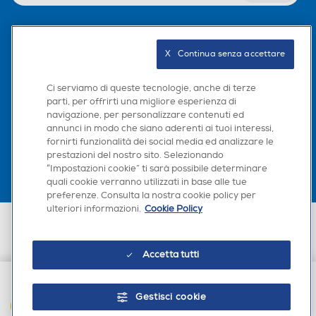
A++
A+++
Seguici sui social
Classe energia riscaldame
Classe energia riscaldame
X   Continua senza accettare
nto
nto
Ci serviamo di queste tecnologie, anche di terze
A+
A+++
parti, per offrirti una migliore esperienza di
navigazione, per personalizzare contenuti ed
Scarica la nostra app
Consumo energia annuo fr
Consumo energia annuo fr
annunci in modo che siano aderenti ai tuoi interessi,
eddo-kWh
eddo-kWh
fornirti funzionalità dei social media ed analizzare le
prestazioni del nostro sito. Selezionando
“Impostazioni cookie” ti sarà possibile determinare
275
quali cookie verranno utilizzati in base alle tue
preferenze. Consulta la nostra cookie policy per
Tipo di gas utilizzato
Tipo di gas utilizzato
ulteriori informazioni.
Cookie Policy
Euronics Italia SpA. Sede legale Via Montefeltro, 6/a 20156 Milano
Partita Iva, Codice Fiscale e iscrizione CCIAA Milano Monza Brianza Lodi
R-32
R-32
n. 13337170156. Codice intermediario SDI: HHBD9AK. Vendite soggette
Accetta tutti
agli Artt. 45 e ss del Codice del Consumo in tema di Diritti dei
Inverter
Inverter
Consumatori.
Gestisci cookie
AGGIUNGI AL CARRELLO