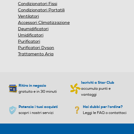
finestra
4
5,1
Condizionatori Fissi
modale.
Condizionatori Portatili
Raffreddamento nominale
Raffreddamento nominale
Ventilatori
-Btu h
-Btu h
Accessori Climatizzazione
Deumidificatori
11,26
Umidificatori
Purificatori
Raffreddamento min-Btu/
Raffreddamento min-Btu/
Purificatori Dyson
h
h
Trattamento Aria
4,777
Raffreddamento max - Bt
Raffreddamento max - Bt
Iscriviti a Star Club
Ritiro in negozio
u/h
u/h
accumula punti e
gratuito e in 30 minuti
vantaggi
13,307
Potenzia i tuoi acquisti
Hai dubbi per l'ordine?
scopri i nostri servizi
Leggi le FAQ o contattaci
Riscaldamento nominale-
Riscaldamento nominale-
Btu h
Btu h
11,942