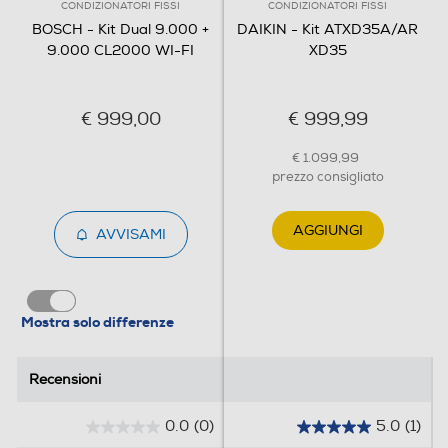
CONDIZIONATORI FISSI
CONDIZIONATORI FISSI
Tipo di gas utilizzato
BOSCH - Kit Dual 9.000 +
DAIKIN - Kit ATXD35A/AR
9.000 CL2000 WI-FI
XD35
R-32
Inverter
€ 999,00
€ 999,99
€ 1.099,99
prezzo consigliato
Display
AGGIUNGI
AVVISAMI
Funzione deumidificatore
Mostra solo differenze
Funzione Notte
Recensioni
Recensioni
0.0
(0)
5.0
(1)
0
5