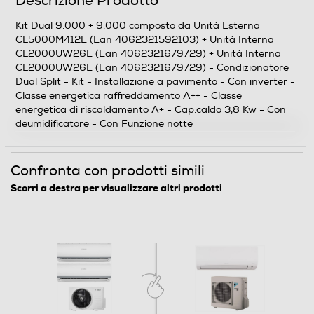
Descrizione Prodotto
4
Kit Dual 9.000 + 9.000 composto da Unità Esterna
CL5000M412E (Ean 4062321592103) + Unità Interna
CL2000UW26E (Ean 4062321679729) + Unità Interna
Efficienze
CL2000UW26E (Ean 4062321679729) - Condizionatore
Dual Split - Kit - Installazione a pavimento - Con inverter -
Classe energia raffreddamento
Classe energetica raffreddamento A++ - Classe
energetica di riscaldamento A+ - Cap.caldo 3,8 Kw - Con
A++
deumidificatore - Con Funzione notte
Classe energia riscaldamento
Confronta con prodotti simili
A+
Scorri a destra per visualizzare altri prodotti
Consumi
Consumo energia annuo freddo-kWh
275
Funzioni e Plus