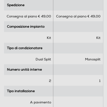
Informazioni sulla sicurezza del prodotto
.
.
Spedizione
Spedizione
0
0
Clicca qui
s
s
Consegna al piano € 49,00
Consegna al piano € 49,00
u
u
5
5
Composizione impianto
Composizione impianto
s
s
t
t
e
e
Kit
Kit
l
l
l
l
Tipo di condizionatore
Tipo di condizionatore
e
e
.
.
Dual Split
Monosplit
1
r
Numero unità interne
Numero unità interne
e
c
2
1
e
n
Tipo installazione
Tipo installazione
s
i
A pavimento
o