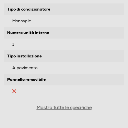
Tipo di condizionatore
Monosplit
Numero unità interne
1
Tipo installazione
A pavimento
Pannello removibile
Attacchi rapidi
Mostra tutte le specifiche
Lunghezza max tubazioni