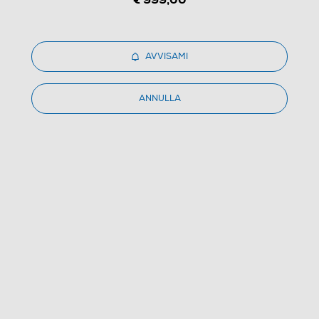
AVVISAMI
ANNULLA
1
/
1
DAIKIN - Kit ARXF50F/ATXF50F-Bianco
(0)
Dettagli Prodotto
Confronta