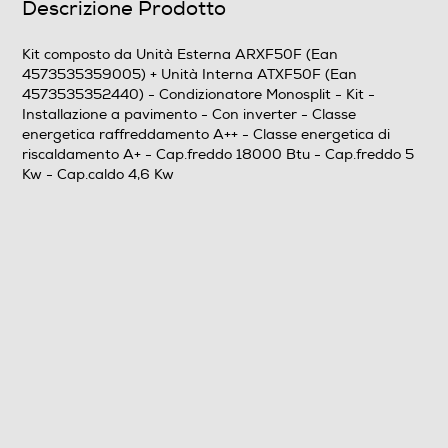
Descrizione Prodotto
30
Kit composto da Unità Esterna ARXF50F (Ean
4573535359005) + Unità Interna ATXF50F (Ean
Prestazioni
4573535352440) - Condizionatore Monosplit - Kit -
Installazione a pavimento - Con inverter - Classe
Raffreddamento nominale-Btu h
energetica raffreddamento A++ - Classe energetica di
riscaldamento A+ - Cap.freddo 18000 Btu - Cap.freddo 5
18000
Kw - Cap.caldo 4,6 Kw
Raffreddamento nominale-Kw
5
Riscaldamento nominale-Kw
4,6
Coefficiente SEER
6,18