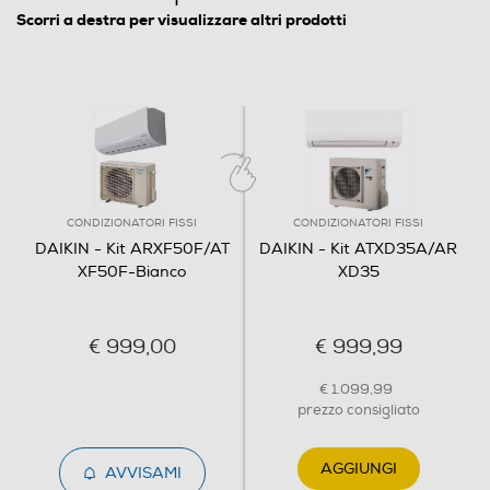
Scorri a destra per visualizzare altri prodotti
Classe energia riscaldamento
A+
Consumi
Consumo energia annuo freddo-kWh
283
CONDIZIONATORI FISSI
CONDIZIONATORI FISSI
DAIKIN - Kit ARXF50F/AT
DAIKIN - Kit ATXD35A/AR
Consumo energia annuo caldo-kWh
XF50F-Bianco
XD35
1598
€ 999,00
€ 999,99
Funzioni e Plus
€ 1.099,99
prezzo consigliato
Pompa di calore
AGGIUNGI
AVVISAMI