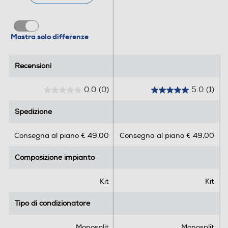
Tipo di gas utilizzato
R-32
Mostra solo differenze
Inverter
Recensioni
Recensioni
0.0
(0)
5.0
(1)
Display
0
5
.
.
Spedizione
Spedizione
0
0
s
s
Timer
Consegna al piano € 49,00
Consegna al piano € 49,00
u
u
5
5
Composizione impianto
Composizione impianto
s
s
t
t
Sistema purificazione aria
e
e
Kit
Kit
l
l
l
l
Tipo di condizionatore
Tipo di condizionatore
e
e
Ionizzatore
.
.
Monosplit
Monosplit