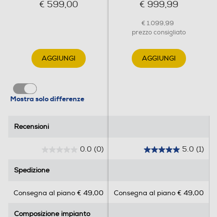
€ 599,00
€ 999,99
€ 1.099,99
prezzo consigliato
AGGIUNGI
AGGIUNGI
Mostra solo differenze
Recensioni
Recensioni
0.0
(0)
5.0
(1)
0
5
.
.
Spedizione
Spedizione
0
0
s
s
Consegna al piano € 49,00
Consegna al piano € 49,00
u
u
5
5
Composizione impianto
Composizione impianto
s
s