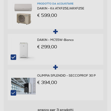
15
PRODOTTO DA ACQUISTARE
DAIKIN - Kit ATXF25E/ARXF25E
Riscaldamento nominale-Kw
€ 599,00
2,8
Coefficiente EER
DAIKIN - MC55W-Bianco
2,5
€ 299,00
Coefficiente SEER
6,4
Coefficiente COP
OLIMPIA SPLENDID - SECCOPROF 30 P
€ 394,00
6,4
Coefficiente SCOP
5,18
prezzo per 3 prodotti