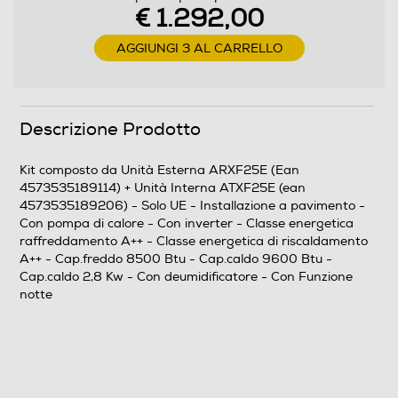
€ 1.292,00
Efficienze
AGGIUNGI 3 AL CARRELLO
Classe energia raffreddamento
A++
Descrizione Prodotto
Classe energia riscaldamento
Kit composto da Unità Esterna ARXF25E (Ean
A++
4573535189114) + Unità Interna ATXF25E (ean
4573535189206) - Solo UE - Installazione a pavimento -
Funzioni e Plus
Con pompa di calore - Con inverter - Classe energetica
raffreddamento A++ - Classe energetica di riscaldamento
Pompa di calore
A++ - Cap.freddo 8500 Btu - Cap.caldo 9600 Btu -
Cap.caldo 2,8 Kw - Con deumidificatore - Con Funzione
notte
Tipo di gas utilizzato
R-32