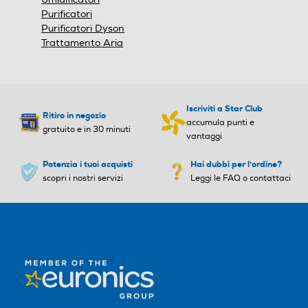
Purificatori
9600
11,942
Purificatori Dyson
Trattamento Aria
Riscaldamento min-Btu/h
Riscaldamento min-Btu/h
4,4
4,777
Iscriviti a Star Club
Ritiro in negozio
Riscaldamento max-Btu/h
Riscaldamento max-Btu/h
accumula punti e
gratuito e in 30 minuti
vantaggi
15
17,06
Potenzia i tuoi acquisti
Hai dubbi per l'ordine?
scopri i nostri servizi
Leggi le FAQ o contattaci
Riscaldamento nominale-K
Riscaldamento nominale-K
w
w
2,8
3,3
Coefficiente EER
Coefficiente EER
2,5
4,23