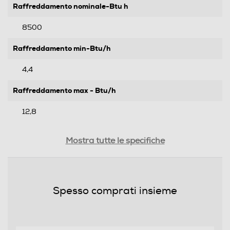
Raffreddamento nominale-Btu h
8500
Raffreddamento min-Btu/h
4,4
Raffreddamento max - Btu/h
12,8
Riscaldamento nominale-Btu h
Mostra tutte le specifiche
9600
Riscaldamento min-Btu/h
Spesso comprati insieme
4,4
Riscaldamento max-Btu/h