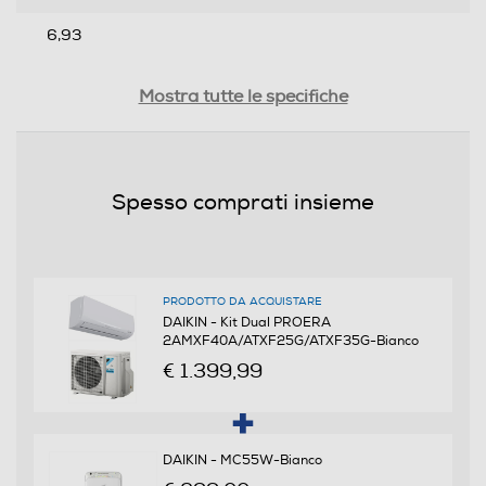
6,93
Coefficiente SCOP
Mostra tutte le specifiche
4
Efficienze
Spesso comprati insieme
Classe energia raffreddamento
A++
PRODOTTO DA ACQUISTARE
Classe energia riscaldamento
DAIKIN - Kit Dual PROERA
2AMXF40A/ATXF25G/ATXF35G-Bianco
A+
€ 1.399,99
Funzioni e Plus
DAIKIN - MC55W-Bianco
Pompa di calore