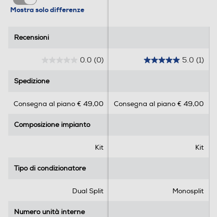
Mostra solo differenze
Recensioni
Recensioni
0.0
(0)
5.0
(1)
0
5
.
.
Spedizione
Spedizione
0
0
s
s
Consegna al piano € 49,00
Consegna al piano € 49,00
u
u
5
5
Composizione impianto
Composizione impianto
s
s
t
t
e
e
Kit
Kit
l
l
l
l
Tipo di condizionatore
Tipo di condizionatore
e
e
.
.
Dual Split
Monosplit
1
r
Numero unità interne
Numero unità interne