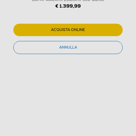
€ 1.399,99
ACQUISTA ONLINE
ANNULLA
1
/
1
DAIKIN - Kit Dual PROERA
2AMXF40A/ATXF25G/ATXF35G-Bianco
(0)
Dettagli Prodotto
Confronta