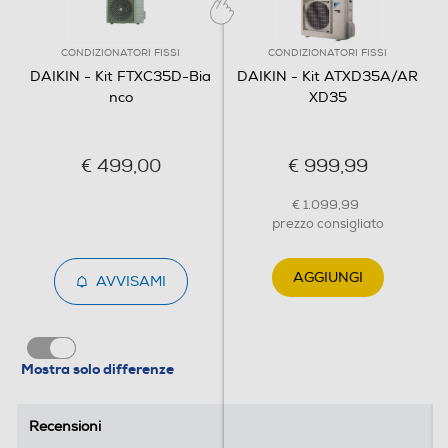
0,32
CONDIZIONATORI FISSI
CONDIZIONATORI FISSI
Potenza assorbita freddo max-kW
DAIKIN - Kit FTXC35D-Bia
DAIKIN - Kit ATXD35A/AR
nco
XD35
1,74
Potenza tot. assorbita caldo-Kw
€ 499,00
€ 999,99
1,07
€ 1.099,99
prezzo consigliato
Potenza assorbita caldo min-kW
0,28
AGGIUNGI
AVVISAMI
Potenza assorbita caldo max-kW
1,57
Mostra solo differenze
Coefficiente SEER
Recensioni
Recensioni
6,87