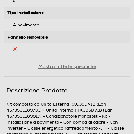
1
Tipo installazione
A pavimento
Pannello removibile
Attacchi rapidi
Mostra tutte le specifiche
Descrizione Prodotto
Prestazioni
Raffreddamento nominale-Btu h
Kit composto da Unità Esterna RXC35DV1B (Ean
4573535189701) + Unità Interna FTXC35DV1B (Ean
11900
4573535189817) - Condizionatore Monosplit - Kit -
Installazione a pavimento - Con pompa di calore - Con
Raffreddamento min-Btu/h
inverter - Classe energetica raffreddamento A++ - Classe