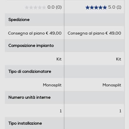
0.0
(0)
5.0
(1)
Coefficiente EER
0
5
.
.
Spedizione
Spedizione
3,35
0
0
s
s
Coefficiente COP
Consegna al piano € 49,00
Consegna al piano € 49,00
u
u
5
5
3,74
Composizione impianto
Composizione impianto
s
s
t
t
Coefficiente SCOP
e
e
Kit
Kit
l
l
4,28
l
l
Tipo di condizionatore
Tipo di condizionatore
e
e
Pressione sonora UE-Db
.
.
Monosplit
Monosplit
1
60
r
Numero unità interne
Numero unità interne
e
Efficienze
c
1
1
e
Classe energia raffreddamento
n
Tipo installazione
Tipo installazione
s