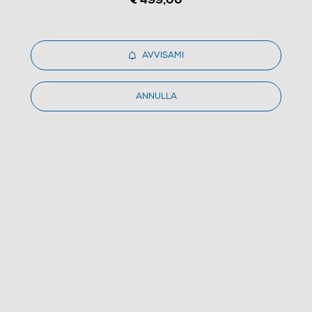
1
/
1
AVVISAMI
DAIKIN - Kit FTXC35D-Bianco
ANNULLA
(0)
Dettagli Prodotto
Confronta
€ 549,90
IVA e contributo RAEE inclusi
Ritiro in negozio
in 30 minuti e sempre gratuito
AVVISAMI