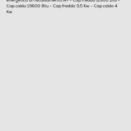
energetica di riscaldamento A+ - Cap.freddo 11900 Btu -
4400
Cap.caldo 13600 Btu - Cap.freddo 3,5 Kw - Cap.caldo 4
Kw
Raffreddamento max - Btu/h
13600
Riscaldamento nominale-Btu h
13600
Riscaldamento min-Btu/h
4400
Riscaldamento max-Btu/h
16400
Raffreddamento nominale-Kw
3,5