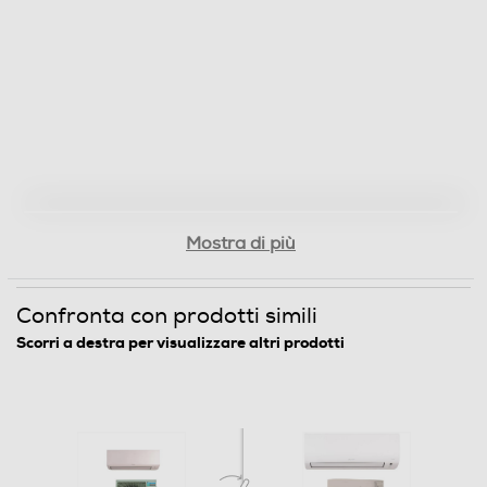
Raffreddamento min-kW
1,3
Raffreddamento max-kW
4
Riscaldamento nominale-Kw
Mostra di più
4
Riscaldamento min-kW
Confronta con prodotti simili
1,3
Scorri a destra per visualizzare altri prodotti
Riscaldamento max-kW
4,8
Potenza assorbita freddo min-kW