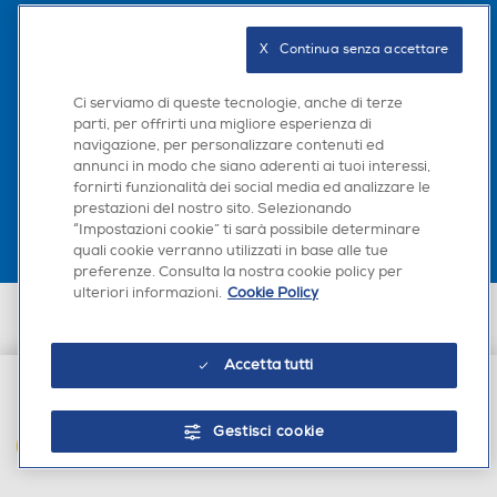
Informazioni sulla sicurezza del prodotto
Seguici sui social
2,5
X   Continua senza accettare
Clicca qui
Riscaldamento nominale-K
Riscaldamento nominale-K
Ci serviamo di queste tecnologie, anche di terze
w
w
parti, per offrirti una migliore esperienza di
navigazione, per personalizzare contenuti ed
Scarica la nostra app
1,7
3,3
annunci in modo che siano aderenti ai tuoi interessi,
fornirti funzionalità dei social media ed analizzare le
prestazioni del nostro sito. Selezionando
Riscaldamento min-kW
Riscaldamento min-kW
“Impostazioni cookie” ti sarà possibile determinare
quali cookie verranno utilizzati in base alle tue
1
preferenze. Consulta la nostra cookie policy per
ulteriori informazioni.
Cookie Policy
Euronics Italia SpA. Sede legale Via Montefeltro, 6/a 20156 Milano
Riscaldamento max-kW
Riscaldamento max-kW
Partita Iva, Codice Fiscale e iscrizione CCIAA Milano Monza Brianza Lodi
n. 13337170156. Codice intermediario SDI: HHBD9AK. Vendite soggette
2,3
Accetta tutti
agli Artt. 45 e ss del Codice del Consumo in tema di Diritti dei
Consumatori.
€ 1.662,00
Deumidificazione nominale
Deumidificazione nominale
Gestisci cookie
-l/h
-l/h
AGGIUNGI AL CARRELLO
0,7