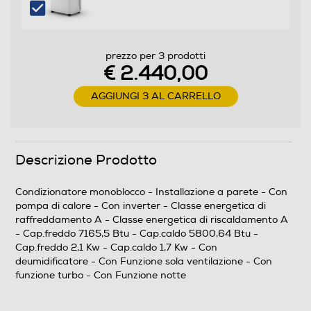
Riscaldamento nominale-Btu h
5800,64
prezzo per 3 prodotti
Raffreddamento nominale-Kw
€ 2.440,00
2,1
AGGIUNGI 3 AL CARRELLO
Raffreddamento min-kW
1
Descrizione Prodotto
Raffreddamento max-kW
Condizionatore monoblocco - Installazione a parete - Con
2,5
pompa di calore - Con inverter - Classe energetica di
raffreddamento A - Classe energetica di riscaldamento A
Riscaldamento nominale-Kw
- Cap.freddo 7165,5 Btu - Cap.caldo 5800,64 Btu -
Cap.freddo 2,1 Kw - Cap.caldo 1,7 Kw - Con
1,7
deumidificatore - Con Funzione sola ventilazione - Con
funzione turbo - Con Funzione notte
Riscaldamento min-kW