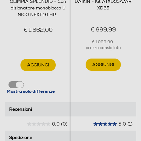
OLIMPIA SPLENDID - Con
DAIKIN - Kit ATXD35A/AR
dizionatore monoblocco U
XD35
NICO NEXT 10 HP
…
Timer
€ 999,99
€ 1.662,00
€ 1.099,99
Sistema purificazione aria
prezzo consigliato
Elettrostatico
AGGIUNGI
AGGIUNGI
Ionizzatore
Mostra solo differenze
Funzione deumidificatore
Recensioni
Recensioni
Funzione sola ventilazione
0.0
(0)
5.0
(1)
0
5
.
.
Spedizione
Spedizione
0
0