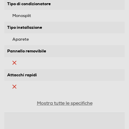
Tipo di condizionatore
Monosplit
Tipo installazione
Aparete
Pannello removibile
Attacchi rapidi
Altre caratteristiche
Mostra tutte le specifiche
- Potenza max: 2,5 kW - Disponibile nella versione HP
(pompa di calore). In assenza di scarico condensa, è
possibile configurare la macchina, in fase di
installazione, nella versione “SOLO FREDDO”,