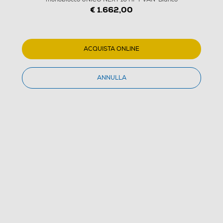
€ 1.662,00
ACQUISTA ONLINE
ANNULLA
1
/
6
OLIMPIA SPLENDID - Condizionatore monoblocco
UNICO NEXT 10 HP PVAN-Bianco
(0)
Dettagli Prodotto
Confronta
€ 1.662,00
IVA e contributo RAEE inclusi