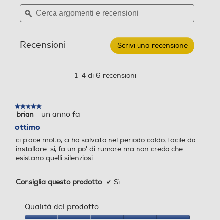
Cerca
Cerca
DE
Aria/Aria
argomenti
ϙ
argoment
LONGHI
-
e
e
Serbatoio estraibile
Condizionatore
recensioni
recensio
monobloccoPINGUINO
Recensioni
PAC
Scrivi una recensione
.
EX93
Questa
EXTREME-
azione
Bianco
Avvolgicavo
aprirà
1–4 di 6 recensioni
una
finestra
modale.
★★★★★
★★★★★
·
un anno fa
brian
5
Filtri
su
ottimo
5
Filtro a carboni attivi
ci piace molto, ci ha salvato nel periodo caldo, facile da
stelle.
installare. sì, fa un po' di rumore ma non credo che
esistano quelli silenziosi
Filtro antiallergico
Consiglia questo prodotto
✔
Sì
Qualità del prodotto
Filtro deodorizzante