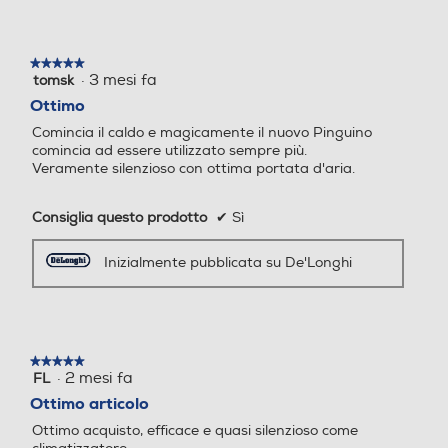
con led, potenza acustica minima 60 dB(A): il Pinguino
-Kw
-Kw
più silenzioso della gamma, Silent technology, R290, Eco
Real Feel, Arctic Whisper EXTREME technology
2,5
2,35
★★★★★
★★★★★
ottimizza il flusso dell'aria per garantirne una miglior
·
3 mesi fa
tomsk
5
distribuzione con minor emissione sonora, Timer 24h,
su
Ottimo
Coefficiente SEER
Coefficiente SEER
Telecomando.
5
Comincia il caldo e magicamente il nuovo Pinguino
stelle.
comincia ad essere utilizzato sempre più.
3,1
Veramente silenzioso con ottima portata d'aria.
Dimensioni - Peso
Tipo di gas utilizzato
Tipo di gas utilizzato
Altezza UI-mm
Consiglia questo prodotto
✔
Sì
R-290
R-32
805
Inizialmente pubblicata su De'Longhi
Pressione sonora UE-Db
Pressione sonora UE-Db
Larghezza UI-mm
445
60
★★★★★
★★★★★
Profondità UI-mm
Riscaldamento nominale-
Riscaldamento nominale-
·
2 mesi fa
FL
5
Btu h
Btu h
su
Ottimo articolo
350
5
Ottimo acquisto, efficace e quasi silenzioso come
stelle.