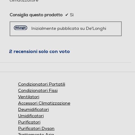
climatizzatore
Peso UI-Kg
Riscaldamento nominale-K
Riscaldamento nominale-K
35
Consiglia questo prodotto
✔
Sì
w
w
Inizialmente pubblicata su De'Longhi
Informazioni sulla sicurezza del prodotto
Clicca qui
Potenza tot. assorbita fre
Potenza tot. assorbita fre
2 recensioni solo con voto
ddo-Kw
ddo-Kw
Potenza tot. assorbita cal
Potenza tot. assorbita cal
Condizionatori Portatili
do-Kw
do-Kw
Condizionatori Fissi
Ventilatori
Accessori Climatizzazione
Deumidificatori
Deumidificazione nominale
Deumidificazione nominale
Umidificatori
-l/h
-l/h
Purificatori
Purificatori Dyson
Trattamento Aria