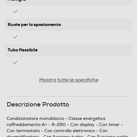
Ruote per lo spostamento
Tubo flessibile
Attacchi rapidi
Mostra tutte le specifiche
Descrizione Prodotto
Prestazioni
Raffreddamento nominale-Btu h
Condizionatore monoblocco - Classe energetica
raffreddamento A+ - R-290 - Con display - Con timer -
9400
Con termostato - Con controllo elettronico - Con
deumidificatore - Con funzione turbo - Con Funzione notte