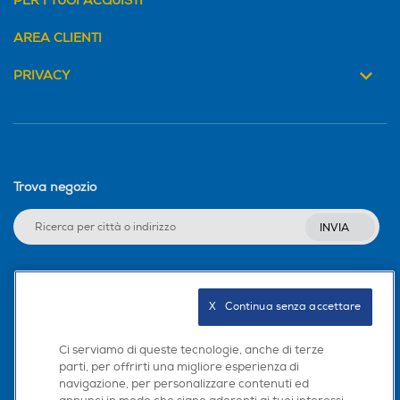
PER I TUOI ACQUISTI
Inverter
Inverter
AREA CLIENTI
PRIVACY
Display
Display
Timer
Timer
Trova negozio
INVIA
Termostato
Termostato
Seguici sui social
X   Continua senza accettare
Controllo elettronico
Controllo elettronico
Ci serviamo di queste tecnologie, anche di terze
parti, per offrirti una migliore esperienza di
Controllo elettronico
navigazione, per personalizzare contenuti ed
Scarica la nostra app