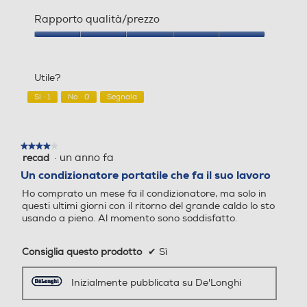
Qualità
del
Rapporto qualità/prezzo
prodotto,
5
Rapporto
Filtro depuratore aria
su
qualità/prezzo,
5
5
Utile?
su
5
Sì ·
1
No ·
0
Segnala
Accessori
Telecomando
★★★★★
★★★★★
Quantità F-GAS precarica
Quantità F-GAS precarica
·
un anno fa
recad
4
ta kg
ta kg
su
Un condizionatore portatile che fa il suo lavoro
5
Ho comprato un mese fa il condizionatore, ma solo in
stelle.
questi ultimi giorni con il ritorno del grande caldo lo sto
Descrizione
usando a pieno. Al momento sono soddisfatto.
Raffreddamento nominale
Raffreddamento nominale
Descrizione marketing
-Btu h
-Btu h
Consiglia questo prodotto
✔
Sì
Condizionatore PINGUINO DE'LONGHI monoblocco
9400
12000
Inizialmente pubblicata su De'Longhi
Aria-Aria, 9.400 Btu/h - 2,5 kW, classe A, E.E.R. 3,1,
consumo energ. orario 0,8 kWh/1h, pannello comandi
Raffreddamento nominale
Raffreddamento nominale