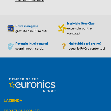
Portata d'aria max UI-m3
Portata d'aria max UI-m3
/h
/h
Iscriviti a Star Club
Ritiro in negozio
accumula punti e
gratuito e in 30 minuti
vantaggi
Classe energia raffreddam
Classe energia raffreddam
ento
ento
Potenzia i tuoi acquisti
Hai dubbi per l'ordine?
scopri i nostri servizi
Leggi le FAQ o contattaci
A+
Classe energia riscaldame
Classe energia riscaldame
nto
nto
Pompa di calore
Pompa di calore
L'AZIENDA