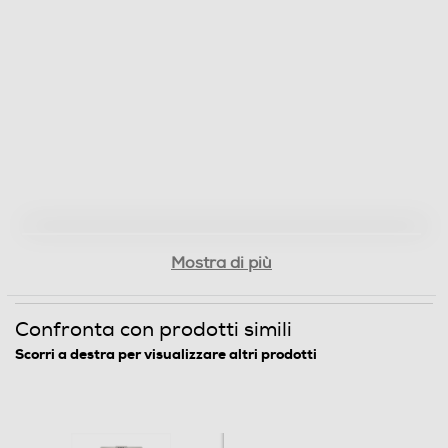
Funzioni e Plus
Pompa di calore
Inverter
Display
Mostra di più
Confronta con prodotti simili
Timer
Scorri a destra per visualizzare altri prodotti
Termostato