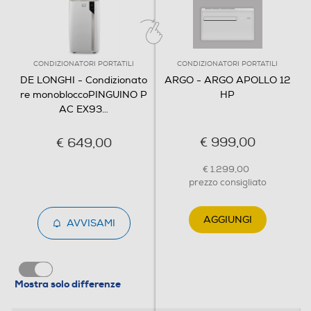
Controllo elettronico
CONDIZIONATORI PORTATILI
CONDIZIONATORI PORTATILI
Controllo elettronico
DE LONGHI - Condizionato
ARGO - ARGO APOLLO 12
Sistema purificazione aria
re monobloccoPINGUINO P
HP
AC EX93
…
€ 999,00
€ 649,00
Funzione deumidificatore
€ 1.299,00
prezzo consigliato
Ionizzatore
AGGIUNGI
AVVISAMI
Funzione solo deumidificazione
Mostra solo differenze