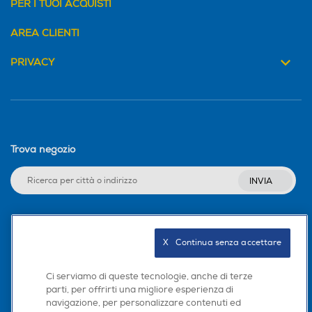
PER I TUOI ACQUISTI
Pompa di calore
Pompa di calore
AREA CLIENTI
PRIVACY
Inverter
Inverter
Trova negozio
Display
Display
INVIA
Timer
Timer
Seguici sui social
X   Continua senza accettare
Ci serviamo di queste tecnologie, anche di terze
Funzione deumidificatore
Funzione deumidificatore
parti, per offrirti una migliore esperienza di
navigazione, per personalizzare contenuti ed
Scarica la nostra app