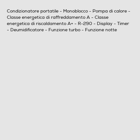
Raffreddamento nominale-Kw
Condizionatore portatile - Monoblocco - Pompa di calore -
Classe energetica di raffreddamento A - Classe
3,52
energetica di riscaldamento A+ - R-290 - Display - Timer
- Deumidificatore - Funzione turbo - Funzione notte
Riscaldamento nominale-Kw
2,9
Coefficiente SEER
2,6
Coefficiente SCOP
2,8
Deumidificazione nominale-l/h
3,3
Tipo di gas utilizzato