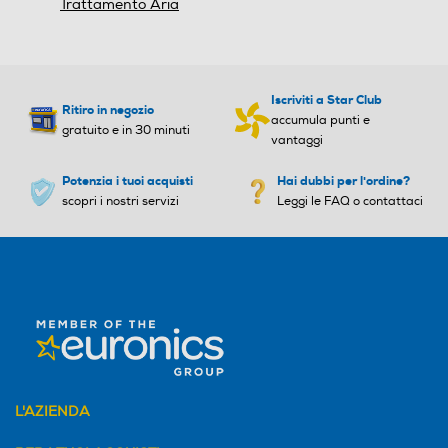
Trattamento Aria
Raffreddamento max-kW
Raffreddamento max-kW
Iscriviti a Star Club
Ritiro in negozio
accumula punti e
gratuito e in 30 minuti
vantaggi
Volume max ambiente-m³
Volume max ambiente-m³
Potenzia i tuoi acquisti
Hai dubbi per l'ordine?
scopri i nostri servizi
Leggi le FAQ o contattaci
Classe energia raffreddam
Classe energia raffreddam
ento
ento
A
Classe energia riscaldame
Classe energia riscaldame
nto
nto
L'AZIENDA
A+