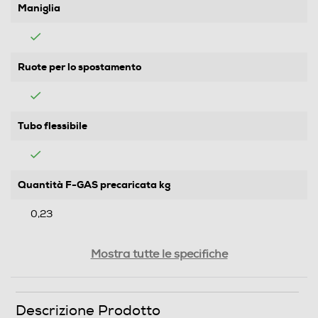
Maniglia
Ruote per lo spostamento
Tubo flessibile
Quantità F-GAS precaricata kg
0,23
Prestazioni
Mostra tutte le specifiche
Raffreddamento nominale-Btu h
Descrizione Prodotto
14000