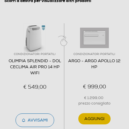
Scorri a destra per visualizzare altri prodotti
Inverter
Display
CONDIZIONATORI PORTATILI
CONDIZIONATORI PORTATILI
OLIMPIA SPLENDID - DOL
ARGO - ARGO APOLLO 12
Timer
CECLIMA AIR PRO 14 HP
HP
WIFI
€ 999,00
€ 549,00
Funzione deumidificatore
€ 1.299,00
prezzo consigliato
Funzione solo deumidificazione
AGGIUNGI
AVVISAMI