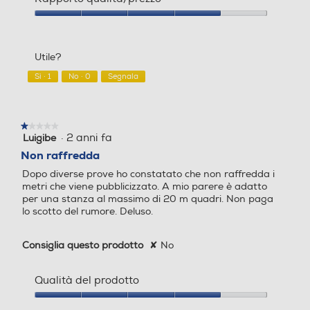
2,8
prodotto,
s
4
Rapporto
t
Deumidificazione nominale
Deumidificazione nominale
su
qualità/prezzo,
r
-l/h
-l/h
5
4
a
Utile?
su
m
5
o
3,3
Sì ·
1
No ·
0
Segnala
d
a
Tipo di gas utilizzato
Tipo di gas utilizzato
l
e
★★★★★
★★★★★
·
2 anni fa
Luigibe
1
R-290
R-32
.
su
Non raffredda
5
Pressione sonora UI-Db
Pressione sonora UI-Db
Dopo diverse prove ho constatato che non raffredda i
stelle.
metri che viene pubblicizzato. A mio parere è adatto
per una stanza al massimo di 20 m quadri. Non paga
54,5
lo scotto del rumore. Deluso.
Riscaldamento nominale-
Riscaldamento nominale-
Consiglia questo prodotto
✘
No
Btu h
Btu h
Qualità del prodotto
Qualità
Potenza tot. assorbita fre
Potenza tot. assorbita fre