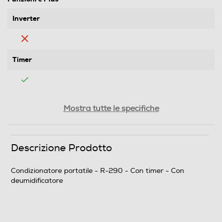
Inverter
Timer
Funzione deumidificatore
Mostra tutte le specifiche
Serbatoio estraibile
Descrizione Prodotto
Condizionatore portatile - R-290 - Con timer - Con
deumidificatore
Descrizione
Informazioni sulla sicurezza del prodotto