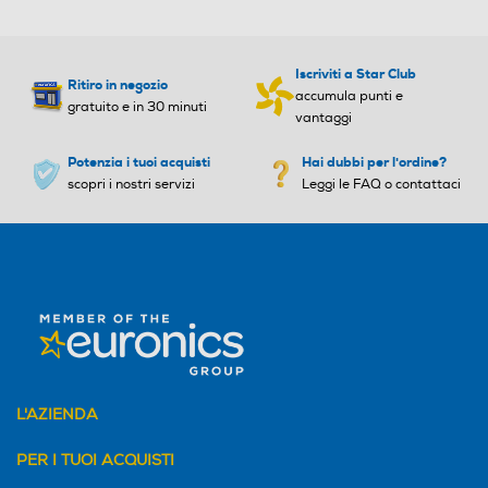
Iscriviti a Star Club
Raffreddamento max-kW
Raffreddamento max-kW
Ritiro in negozio
accumula punti e
gratuito e in 30 minuti
vantaggi
Potenzia i tuoi acquisti
Hai dubbi per l'ordine?
Pressione sonora UI-Db
Pressione sonora UI-Db
scopri i nostri servizi
Leggi le FAQ o contattaci
Volume max ambiente-m³
Volume max ambiente-m³
Inverter
Inverter
L'AZIENDA
PER I TUOI ACQUISTI
Timer
Timer