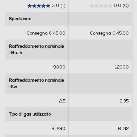
5.0
(1)
0.0
(0)
5
0
.
.
Spedizione
Spedizione
0
0
s
s
Consegna € 45,00
Consegna € 45,00
u
u
5
5
Raffreddamento nominale
Raffreddamento nominale
s
s
-Btu h
-Btu h
t
t
e
e
l
l
9000
12000
l
l
e
e
Raffreddamento nominale
Raffreddamento nominale
.
.
-Kw
-Kw
1
r
2,5
2,35
e
c
Tipo di gas utilizzato
Tipo di gas utilizzato
e
n
R-290
R-32
s