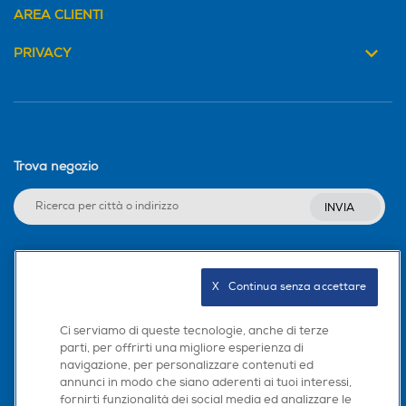
AREA CLIENTI
PRIVACY
Funzione deumidificatore
Funzione deumidificatore
Serbatoio estraibile
Serbatoio estraibile
Trova negozio
INVIA
Pompa di calore
Pompa di calore
Seguici sui social
X   Continua senza accettare
Display
Display
Ci serviamo di queste tecnologie, anche di terze
parti, per offrirti una migliore esperienza di
navigazione, per personalizzare contenuti ed
Scarica la nostra app
annunci in modo che siano aderenti ai tuoi interessi,
Termostato
Termostato
fornirti funzionalità dei social media ed analizzare le