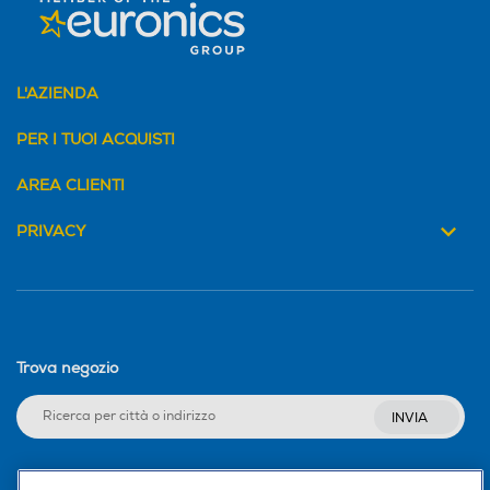
Telecomando
Telecomando
L'AZIENDA
PER I TUOI ACQUISTI
Sensore qualità dell'aria
Sensore qualità dell'aria
AREA CLIENTI
PRIVACY
Sistema eliminazione cond
Sistema eliminazione cond
ensa
ensa
Scarico continuo della cond
ensa oppure scarico nella t
Trova negozio
anica
INVIA
Sistema sbrinamento auto
Sistema sbrinamento auto
matico
matico