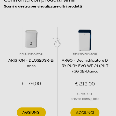
Scorri a destra per visualizzare altri prodotti
Indicatore tanica piena
Blocco tanica piena
DEUMIDIFICATORI
DEUMIDIFICATORI
Funzione antigelo
ARISTON - DEOS20SR-Bi
ARGO - Deumidificatore D
anco
RY PURY EVO WF 21 (21LT
/GG 32-Bianco
Altre funzioni
€ 179,00
€ 212,00
Controllo elettronico per regolare il livello di
€ 289,99
deumidificazione Elevata silenziosità Funzione
prezzo consigliato
Lavanderia Funzionamento in continuo Filtro antiodore
Estetica firmata da Ariston
AGGIUNGI
AGGIUNGI