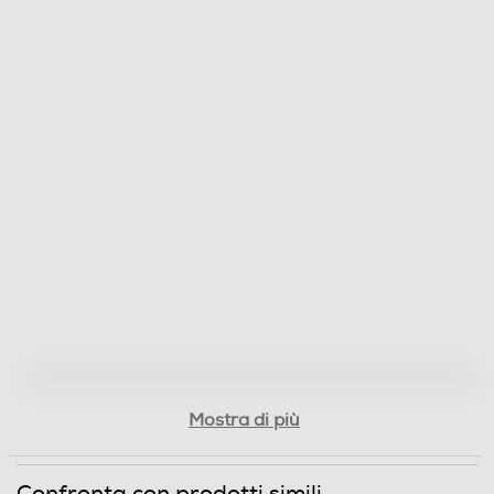
Riscaldamento
Ultrasuoni
Autospegnimento
Controllo
Elettronico
Scarico continuo condensa
Mostra di più
Indicatore livello acqua
Confronta con prodotti simili