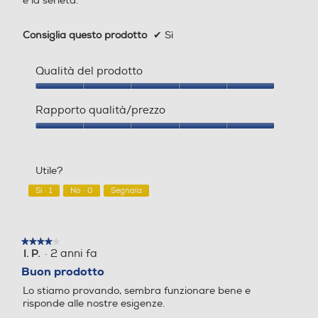
e la serietà.
Scarico continuo condensa
Scarico continuo condensa
Consiglia questo prodotto
✔
Sì
Qualità del prodotto
Indicatore livello acqua
Indicatore livello acqua
Qualità
del
Rapporto qualità/prezzo
prodotto,
5
Rapporto
Indicatore tanica piena
Indicatore tanica piena
su
qualità/prezzo,
5
5
Utile?
su
5
Sì ·
1
No ·
0
Segnala
Blocco tanica piena
Blocco tanica piena
★★★★★
★★★★★
·
2 anni fa
I. P.
4
su
Funzione antigelo
Funzione antigelo
Buon prodotto
5
Lo stiamo provando, sembra funzionare bene e
stelle.
risponde alle nostre esigenze.