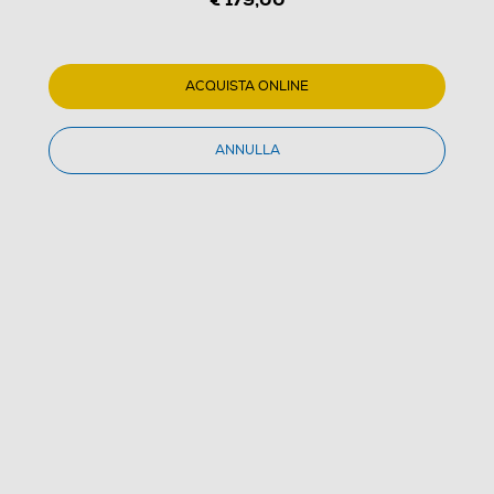
ACQUISTA ONLINE
ANNULLA
1
/
1
ARISTON - DEOS20SR-Bianco
4.6
(18)
Dettagli Prodotto
Confronta