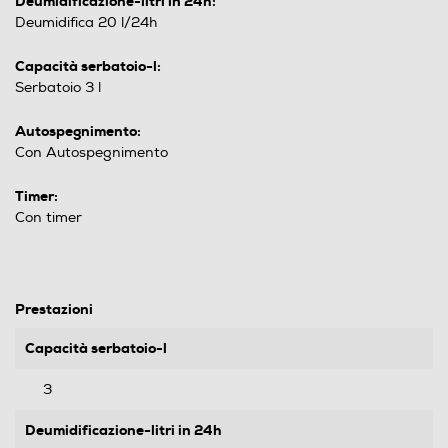
Deumidificazione-litri in 24h:
Deumidifica 20 l/24h
Capacità serbatoio-l:
Serbatoio 3 l
Autospegnimento:
Con Autospegnimento
Timer:
Con timer
Prestazioni
Capacità serbatoio-l
3
Deumidificazione-litri in 24h