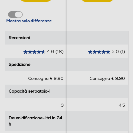
Display LCD
Mostra solo differenze
Telecomando
Recensioni
Recensioni
4.6
(18)
5.0
(1)
4
5
Filtri
.
.
Spedizione
Spedizione
6
0
Filtro HEPA
s
s
Consegna € 9,90
Consegna € 9,90
u
u
5
5
Capacità serbatoio-l
Capacità serbatoio-l
s
s
Dettagli strutturali
t
t
e
e
3
4,5
Serbatoio trasparente
l
l
l
l
Deumidificazione-litri in 24
Deumidificazione-litri in 24
e
e
h
h
.
.