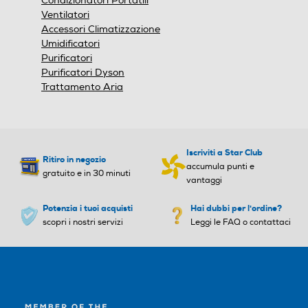
Condizionatori Portatili
ra il 65% Umidostato ad alt
Ventilatori
a precisione, con umidità im
Accessori Climatizzazione
postabile (30-80%) Funzio
Umidificatori
ne speciale “asciugatura bi
Purificatori
ancheria” Modalità “Auto”: s
Purificatori Dyson
eleziona automaticamente
Trattamento Aria
la modalità in funzione dell
a temperatura impostata
Molto silenzioso Timer ON/
OFF 1-24 h Blocco bambino
Iscriviti a Star Club
Funzionamento fino a bass
Ritiro in negozio
accumula punti e
e temperature: da 5 a 35 °
gratuito e in 30 minuti
vantaggi
C Sistema di sbrinamento
automatico Funzione “Mem
Potenzia i tuoi acquisti
Hai dubbi per l'ordine?
ory”: auto-restart dopo un
scopri i nostri servizi
Leggi le FAQ o contattaci
black-out, con mantenimen
to ultime impostazioni Prati
che ruote pluridir
Display LCD
Display LCD