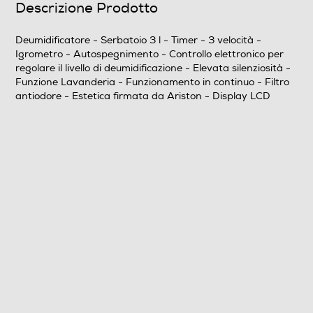
Descrizione Prodotto
Funzioni e Plus
Timer
Deumidificatore - Serbatoio 3 l - Timer - 3 velocità -
Igrometro - Autospegnimento - Controllo elettronico per
regolare il livello di deumidificazione - Elevata silenziosità -
Funzione Lavanderia - Funzionamento in continuo - Filtro
Purificatore
antiodore - Estetica firmata da Ariston - Display LCD
Sensore antifumo
Numero di velocità
3
Igrometro