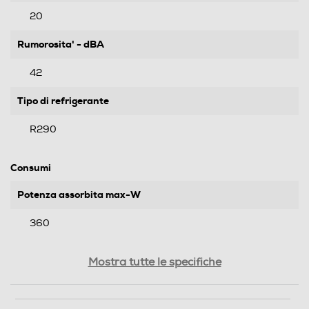
20
Rumorosita' - dBA
42
Tipo di refrigerante
R290
Consumi
Potenza assorbita max-W
360
Portata massima aria-m3/h
Mostra tutte le specifiche
168