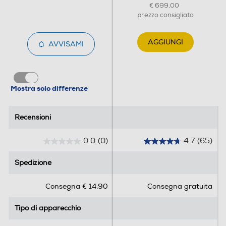
€ 699,00
prezzo consigliato
AGGIUNGI
AVVISAMI
Mostra solo differenze
Recensioni
Recensioni
0.0
(0)
4.7
(65)
0
4
.
.
Spedizione
Spedizione
0
7
s
s
Consegna € 14,90
Consegna gratuita
u
u
5
5
Tipo di apparecchio
Tipo di apparecchio
s
s
t
t