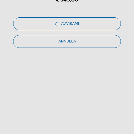
AVVISAMI
ANNULLA
1
/
1
DE LONGHI - 3D Comfort Air
(0)
Dettagli Prodotto
Confronta
€ 499,00
IVA e contributo RAEE inclusi