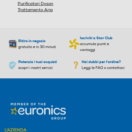
Purificatori Dyson
Trattamento Aria
Dispositivo di sicurezza
Dispositivo di sicurezza
Iscriviti a Star Club
Ritiro in negozio
Altre caratteristiche
Altre caratteristiche
accumula punti e
gratuito e in 30 minuti
vantaggi
Riscalda con 6 livelli di pote
Potenzia i tuoi acquisti
Hai dubbi per l'ordine?
nza (Max potenza 2000 W
scopri i nostri servizi
Leggi le FAQ o contattaci
min potenza 1300 W). Rinf
resca con 10 livelli di potenz
a (Max potenza 35 W min
potenza 5 W). Filtro lavabil
e epa e10 99.9% di efficaci
a. Display led con telecoma
ndo. Oscillazione motorizza
ta. Timer fino a 12 ore.
Emissioni ioni
Emissioni ioni
L'AZIENDA