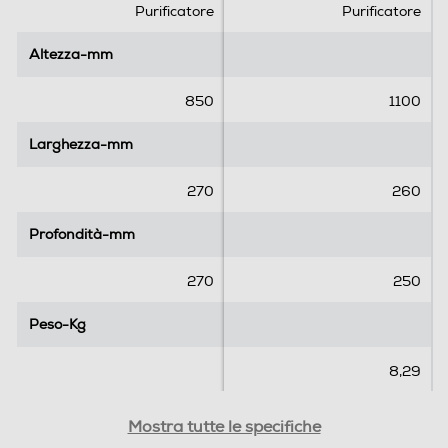
e
e
Purificatore
Purificatore
l
l
l
l
Altezza-mm
Altezza-mm
e
e
.
.
850
1100
6
5
Larghezza-mm
Larghezza-mm
r
e
270
260
c
e
Profondità-mm
Profondità-mm
n
s
270
250
i
o
Peso-Kg
Peso-Kg
n
i
8,29
Potenza max-W
Potenza max-W
Mostra tutte le specifiche