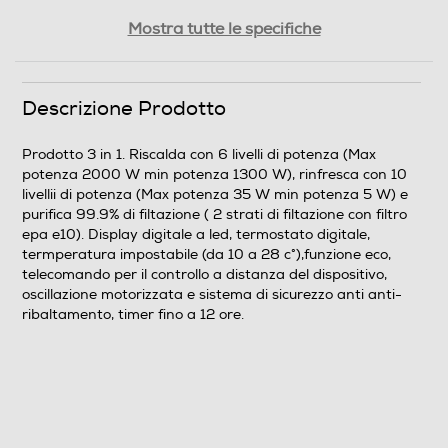
Rumorosita' - dBA
Mostra tutte le specifiche
44
Funzioni e Plus
Descrizione Prodotto
Numero di velocità
Prodotto 3 in 1. Riscalda con 6 livelli di potenza (Max
potenza 2000 W min potenza 1300 W), rinfresca con 10
10
livellii di potenza (Max potenza 35 W min potenza 5 W) e
purifica 99.9% di filtazione ( 2 strati di filtazione con filtro
Timer
epa e10). Display digitale a led, termostato digitale,
termperatura impostabile (da 10 a 28 c°),funzione eco,
telecomando per il controllo a distanza del dispositivo,
oscillazione motorizzata e sistema di sicurezzo anti anti-
Diffusore aromi
ribaltamento, timer fino a 12 ore.
Telecomando