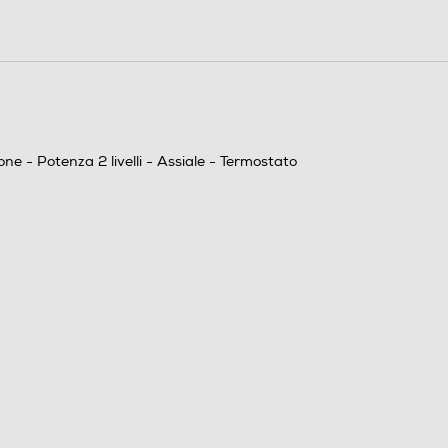
60
Finitura bianco puro, dettagli color argento Caldo
immediato, grazie alla resistenza ceramica 2
modalità di riscaldamento: ECO/COMFORT
Ventilazione estiva Termostato regolabile Base
e - Potenza 2 livelli - Assiale - Termostato
oscillante Filtro dell’aria posteriore rimovibile per la
pulizia Doppio isolamento elettrico Dispositivo anti-
ribaltamento Design accattivante