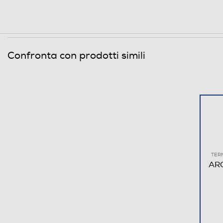
Descrizione marketing
Confronta con prodotti simili
Informazioni sulla sicurezza del prodotto
TER
ARG
Clicca qui