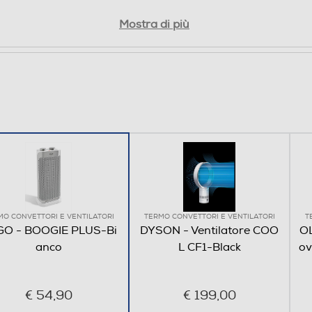
nelle zone living più eleganti. La resistenza
ceramica garantisce un caldo immediato.
Mostra di più
Disponibile nelle due misure con potenze diverse.
DESIGN VINTAGE, MASSIMA SEMPLICITÀ DI
UTILIZZO Finitura bianco puro, dettagli color
argento Caldo immediato, grazie alla resistenza
ceramica 2 modalità di riscaldamento:
ECO/COMFORT Ventilazione estiva Termostato
regolabile Base oscillante Filtro dell’aria posteriore
rimovibile per la pulizia Doppio isolamento elettrico
Dispositivo anti-ribaltamento Design accattivante
MO CONVETTORI E VENTILATORI
TERMO CONVETTORI E VENTILATORI
T
O - BOOGIE PLUS-Bi
DYSON - Ventilatore COO
OL
anco
L CF1-Black
ov
€ 54,90
€ 199,00