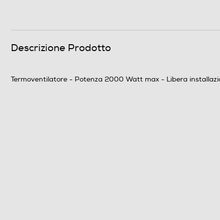
Volume riscaldabile-m³
Descrizione Prodotto
Altre funzioni
Termoventilatore - Potenza 2000 Watt max - Libera installazion
Elemento ceramico
Sicurezza
Dispositivo termico sicurezza
Dettagli strutturali