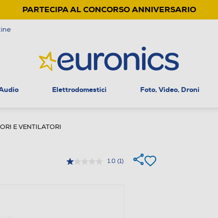
PARTECIPA AL CONCORSO ANNIVERSARIO
ine
 Audio
Elettrodomestici
Foto, Video, Droni
RI E VENTILATORI
1.0
(1)