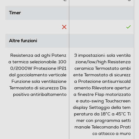
e
n
Timer
Timer
s
i
o
n
Altre funzioni
Altre funzioni
i
Resistenza ad aghi Potenz
3 impostazioni: sola ventila
a termica selezionabile: 100
zione/low/high Resistenza
0/2000W Protezione IP21
ceramica Termostato ambi
dal gocciolamento verticale
ente Termostato di sicurezz
Funzione sola ventilazione
a Protezione antisurriscald
Termostato di sicurezza Dis
amento Rilevatore apertur
positivo antiribaltamento
a finestre Flap motorizzato
e auto-swing Touchscreen
display Settaggio della tem
peratura da 18°C a 45°C Ti
mer con programma setti
manale Telecomando Prati
co attacco a muro