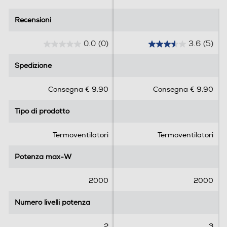
Recensioni
Recensioni
0.0
(0)
3.6
(5)
0
3
.
.
Spedizione
Spedizione
0
6
s
s
Consegna € 9,90
Consegna € 9,90
u
u
5
5
Tipo di prodotto
Tipo di prodotto
s
s
t
t
e
e
Termoventilatori
Termoventilatori
l
l
l
l
Potenza max-W
Potenza max-W
e
e
.
.
2000
2000
5
r
Numero livelli potenza
Numero livelli potenza
e
c
2
3