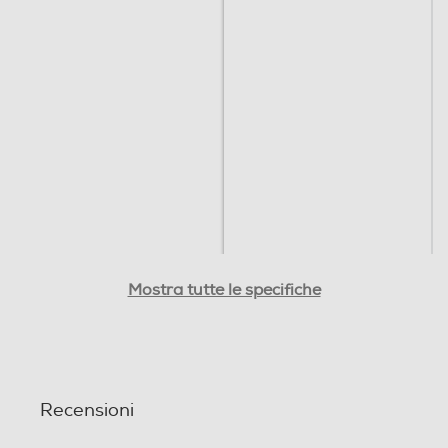
Programmabile
Programmabile
Mostra tutte le specifiche
Si
Base oscillante
Base oscillante
Recensioni