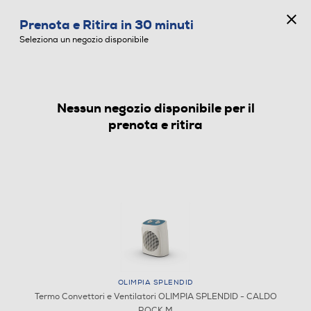
CONCORSO ANNIVERSARIO
Prenota e Ritira in 30 minuti
0
Seleziona un negozio disponibile
Nessun negozio disponibile per il
TERMO CONVETTORI E VENTILATORI
prenota e ritira
OLIMPIA SPLENDID
Termo Convettori e Ventilatori OLIMPIA SPLENDID - CALDO
ROCK M