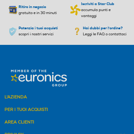
Funzione antigelo
Funzione antigelo
Iscriviti a Star Club
Ritiro in negozio
accumula punti e
gratuito e in 30 minuti
vantaggi
Potenzia i tuoi acquisti
Hai dubbi per l'ordine?
Presenza umidificatore
Presenza umidificatore
scopri i nostri servizi
Leggi le FAQ o contattaci
Barra scalda salviette
Barra scalda salviette
Avvolgicavo
Avvolgicavo
L'AZIENDA
PER I TUOI ACQUISTI
Dispositivo termico sicurez
Dispositivo termico sicurez
za
za
AREA CLIENTI