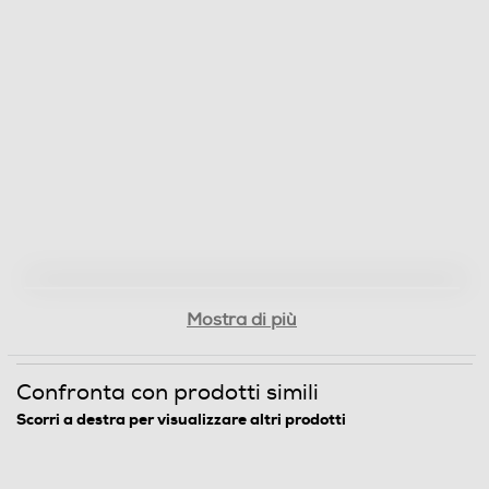
Peso-Kg
1,1
Descrizione
Informazioni sulla sicurezza del prodotto
Clicca qui
Mostra di più
Confronta con prodotti simili
Scorri a destra per visualizzare altri prodotti