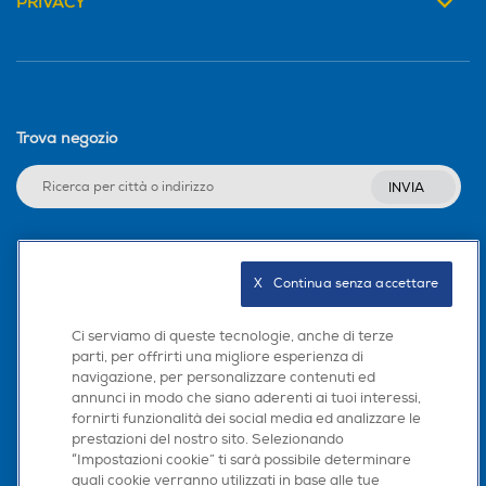
PRIVACY
Tipo installazione
Tipo installazione
Libera
Da muro
Termostato
Termostato
Trova negozio
INVIA
Luce
Luce
Seguici sui social
X   Continua senza accettare
Altezza-mm
Altezza-mm
Ci serviamo di queste tecnologie, anche di terze
parti, per offrirti una migliore esperienza di
navigazione, per personalizzare contenuti ed
Scarica la nostra app
275
180
annunci in modo che siano aderenti ai tuoi interessi,
fornirti funzionalità dei social media ed analizzare le
Larghezza-mm
Larghezza-mm
prestazioni del nostro sito. Selezionando
“Impostazioni cookie” ti sarà possibile determinare
217
550
quali cookie verranno utilizzati in base alle tue