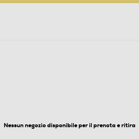
PARTECIPA AL CONCORSO ANNIVERSARIO
ine
 Audio
Elettrodomestici
Foto, Video, Droni
RI E VENTILATORI
(0)
Nessun negozio disponibile per il prenota e ritira