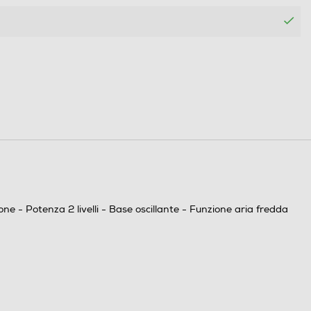
Resistenza ad aghi Potenza termica selezionabile:
1000/2000W Protezione IP21 dal gocciolamento
verticale Funzione oscillante Funzione sola
ventilazione Termostato di sicurezza Dispositivo
antiribaltamento
e - Potenza 2 livelli - Base oscillante - Funzione aria fredda
Libera