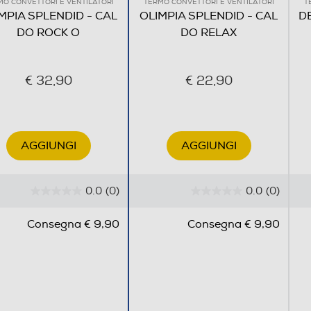
MO CONVETTORI E VENTILATORI
TERMO CONVETTORI E VENTILATORI
T
MPIA SPLENDID - CAL
OLIMPIA SPLENDID - CAL
D
DO ROCK O
DO RELAX
€ 32,90
€ 22,90
AGGIUNGI
AGGIUNGI
0.0
(0)
0.0
(0)
0
0
.
.
Consegna € 9,90
Consegna € 9,90
0
0
s
s
u
u
5
5
s
s