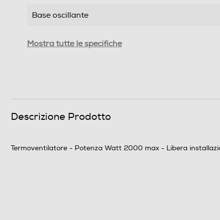
Base oscillante
Funzione aria fredda
Mostra tutte le specifiche
Altre funzioni
Descrizione Prodotto
Sicurezza
Termoventilatore - Potenza Watt 2000 max - Libera installazion
Dispositivo termico sicurezza
Dettagli strutturali
Tipo installazione