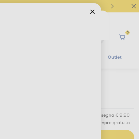
0
Ciao
Mobilità Elettrica
Lifestyle
Outlet
€ 32,90
IVA e contributo RAEE inclusi
Acquisto online
con consegna € 9,90
Ritiro in negozio
in 30 minuti e sempre gratuito
AGGIUNGI AL CARRELLO