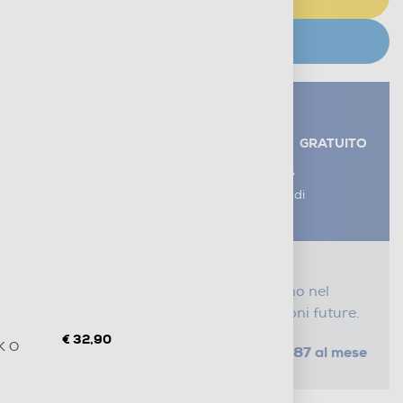
CERCA NEGOZIO
Servizi aggiuntivi alla consegna*
RITIRO USATO RAEE
GRATUITO
AGGIUNGI UN SERVIZIO
*I servizi sono esclusi dal costo di
consegna
Proteggi il tuo acquisto
Con i nostri servizi Serena, ti seguiamo nel
tempo e risparmi sui costi di riparazioni future.
€ 32,90
K O
da € 1,87 al mese
SELEZIONA UN PIANO
Metodi di pagamento e finanziamenti