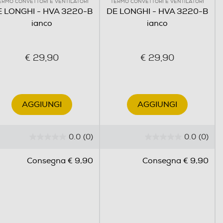
ERMO CONVETTORI E VENTILATORI
TERMO CONVETTORI E VENTILATORI
E LONGHI - HVA 3220-B
DE LONGHI - HVA 3220-B
ianco
ianco
€ 29,90
€ 29,90
AGGIUNGI
AGGIUNGI
0.0
(0)
0.0
(0)
0
0
.
.
Consegna € 9,90
Consegna € 9,90
0
0
s
s
u
u
5
5
s
s