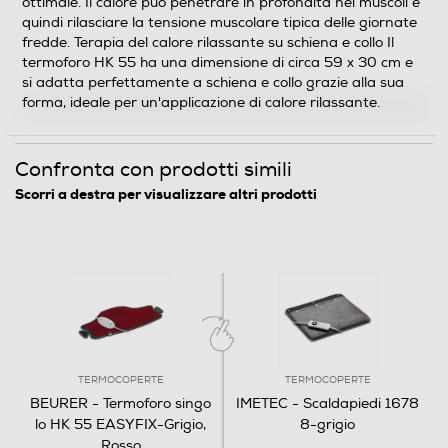
ottimale. Il calore può penetrare in profondità nei muscoli e
Informazioni sulla sicurezza del prodotto
quindi rilasciare la tensione muscolare tipica delle giornate
fredde. Terapia del calore rilassante su schiena e collo Il
Clicca qui
termoforo HK 55 ha una dimensione di circa 59 x 30 cm e
si adatta perfettamente a schiena e collo grazie alla sua
forma, ideale per un'applicazione di calore rilassante.
Confronta con prodotti simili
Scorri a destra per visualizzare altri prodotti
TERMOCOPERTE
TERMOCOPERTE
BEURER - Termoforo singo
IMETEC - Scaldapiedi 1678
lo HK 55 EASYFIX-Grigio,
8-grigio
Rosso