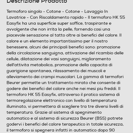
Descrizione Prodotto
3
Termoforo singolo - Cotone - Cotone - Lavaggio In
Lavatrice - Con Riscaldamento rapido - Il termoforo HK 55
Easyfix ha una superficie super soffice, traspirante e
Dimensioni - Peso
avvolgente che non irrita la pelle, fornendo cosi una
piacevole sensazione al tatto oltre ai benefici del calore. Il
Larghezza-mm
calore e un elemento importantissimo per il nostro
benessere, alcuni dei principali benefici sono: promozione
300
della circolazione sanguigna, attivazione del ricambio delle
cellule, dilatazione dei vasi sanguigni, miglioramento
Profondità-mm
dell'attivita metabolica, promozione della capacita di
guarigione spontanea, rilassamento dei muscoli e
590
alleviamento dei crampi muscolari. La gamma di termofori
Beurer permette un trattamento mirato che consente di
Peso-Kg
godere dei benefici del calore anche nei mesi piu freddi. Il
termoforo HK 55 Easyfix, attraverso il pratico sistema di
0,54
termoregolazione elettronico con livello di temperatura
illuminato, vi permettera di scegliere tra tre diversi livelli di
temperatura. Grazie al sistema di spegnimento
Descrizione
automatico e al sistema di sicurezza Beurer (BSS) potrete
godervi i benefici del calore terapeutico in totale sicurezza,
Descrizione marketing
il termoforo si spegnera infatti in automatico dopo 90