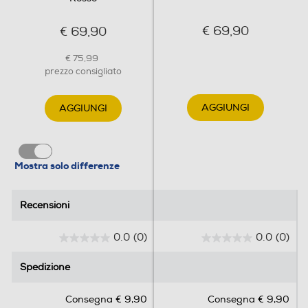
€ 69,90
€ 69,90
€ 75,99
prezzo consigliato
AGGIUNGI
AGGIUNGI
Mostra solo differenze
Recensioni
Recensioni
0.0
(0)
0.0
(0)
0
0
.
.
Spedizione
Spedizione
0
0
s
s
Consegna € 9,90
Consegna € 9,90
u
u