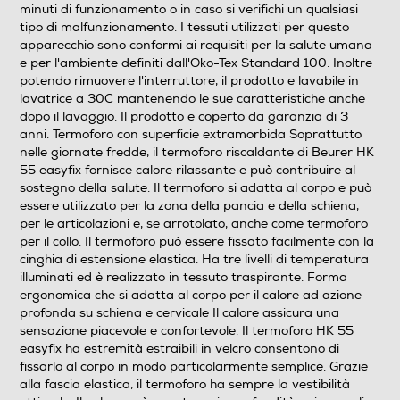
minuti di funzionamento o in caso si verifichi un qualsiasi
Il termoforo HK 55 Easyfix ha una superficie super
tipo di malfunzionamento. I tessuti utilizzati per questo
soffice, traspirante e avvolgente che non irrita la pelle,
apparecchio sono conformi ai requisiti per la salute umana
fornendo cosi una piacevole sensazione al tatto oltre ai
e per l'ambiente definiti dall'Oko-Tex Standard 100. Inoltre
benefici del calore. Il calore e un elemento
potendo rimuovere l'interruttore, il prodotto e lavabile in
importantissimo per il nostro benessere, alcuni dei
lavatrice a 30C mantenendo le sue caratteristiche anche
principali benefici sono: promozione della circolazione
dopo il lavaggio. Il prodotto e coperto da garanzia di 3
sanguigna, attivazione del ricambio delle cellule,
anni. Termoforo con superficie extramorbida Soprattutto
dilatazione dei vasi sanguigni, miglioramento
nelle giornate fredde, il termoforo riscaldante di Beurer HK
dell'attivita metabolica, promozione della capacita di
55 easyfix fornisce calore rilassante e può contribuire al
guarigione spontanea, rilassamento dei muscoli e
sostegno della salute. Il termoforo si adatta al corpo e può
alleviamento dei crampi muscolari. La gamma di
essere utilizzato per la zona della pancia e della schiena,
termofori Beurer permette un trattamento mirato che
per le articolazioni e, se arrotolato, anche come termoforo
per il collo. Il termoforo può essere fissato facilmente con la
consente di godere dei benefici del calore anche nei
cinghia di estensione elastica. Ha tre livelli di temperatura
mesi piu freddi. Il termoforo HK 55 Easyfix, attraverso il
illuminati ed è realizzato in tessuto traspirante. Forma
pratico sistema di termoregolazione elettronico con
ergonomica che si adatta al corpo per il calore ad azione
livello di temperatura illuminato, vi permettera di
profonda su schiena e cervicale Il calore assicura una
scegliere tra tre diversi livelli di temperatura. Grazie al
sensazione piacevole e confortevole. Il termoforo HK 55
sistema di spegnimento automatico e al sistema di
easyfix ha estremità estraibili in velcro consentono di
sicurezza Beurer (BSS) potrete godervi i benefici del
fissarlo al corpo in modo particolarmente semplice. Grazie
alla fascia elastica, il termoforo ha sempre la vestibilità