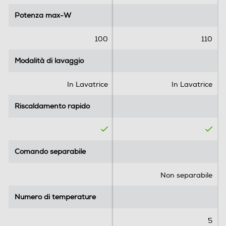
5
5
Potenza max-W
Potenza max-W
s
s
t
t
e
e
100
110
l
l
l
l
Modalità di lavaggio
Modalità di lavaggio
e
e
.
.
In Lavatrice
In Lavatrice
Riscaldamento rapido
Riscaldamento rapido
Comando separabile
Comando separabile
Non separabile
Numero di temperature
Numero di temperature
5