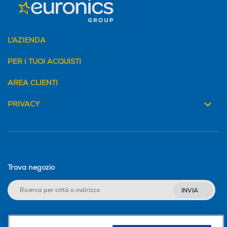
2,7
Larghezza-mm
Larghezza-mm
L'AZIENDA
300
PER I TUOI ACQUISTI
Profondità-mm
Profondità-mm
AREA CLIENTI
590
PRIVACY
Peso-Kg
Peso-Kg
0,54
0,75
Altezza-mm
Altezza-mm
Trova negozio
INVIA
Sistema di sicurezza
Sistema di sicurezza