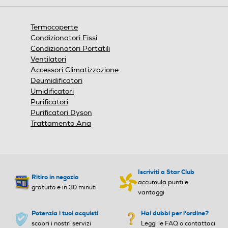
bido e caldo micro-peluche
anallergico e traspirante. I
Termocoperte
nterno di tessuto in felpa e
Condizionatori Fissi
peluche. - Lato inferiore an
Condizionatori Portatili
tiscivolo - 5 Temperature, a
Ventilatori
uto spegnimento a 3 ore -
Accessori Climatizzazione
Sistema di sicurezza Electr
Deumidificatori
o Block® - Rivestimento sfo
Umidificatori
derabile e lavabile a 30°C i
Purificatori
n lavatrice - Dimensioni 52
Purificatori Dyson
x54cm
Trattamento Aria
Accessori in dotazione
Accessori in dotazione
Y
Fodera rimovibile e lavabile
Iscriviti a Star Club
Ritiro in negozio
Custodia
Custodia
accumula punti e
gratuito e in 30 minuti
vantaggi
Potenzia i tuoi acquisti
Hai dubbi per l'ordine?
scopri i nostri servizi
Leggi le FAQ o contattaci
Altezza-mm
Altezza-mm