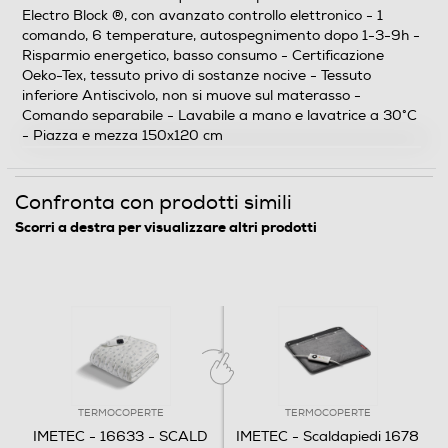
Electro Block ®, con avanzato controllo elettronico - 1
Dettagli strutturali
comando, 6 temperature, autospegnimento dopo 1-3-9h -
Risparmio energetico, basso consumo - Certificazione
Tipo di prodotto
Oeko-Tex, tessuto privo di sostanze nocive - Tessuto
inferiore Antiscivolo, non si muove sul materasso -
Termocoperte
Comando separabile - Lavabile a mano e lavatrice a 30°C
- Piazza e mezza 150x120 cm
Numero di piazze
Una piazza e mezza
Confronta con prodotti simili
Tessuto superiore
Scorri a destra per visualizzare altri prodotti
Misto
Tessuto Inferiore
Misto
Lunghezza cavo-m
TERMOCOPERTE
TERMOCOPERTE
2,3
IMETEC - 16633 - SCALD
IMETEC - Scaldapiedi 1678