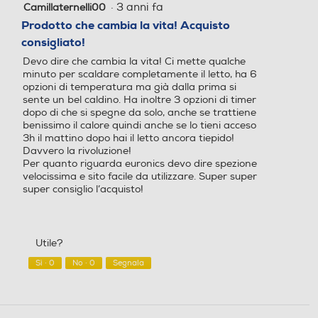
·
3 anni fa
Camillaternelli00
5
finestra
Misto
Poliestere
su
Prodotto che cambia la vita! Acquisto
modale.
5
consigliato!
stelle.
Tessuto Inferiore
Tessuto Inferiore
Devo dire che cambia la vita! Ci mette qualche
minuto per scaldare completamente il letto, ha 6
Misto
Poliestere
opzioni di temperatura ma già dalla prima si
sente un bel caldino. Ha inoltre 3 opzioni di timer
Lunghezza cavo-m
Lunghezza cavo-m
dopo di che si spegne da solo, anche se trattiene
benissimo il calore quindi anche se lo tieni acceso
3h il mattino dopo hai il letto ancora tiepido!
2,3
2,7
Davvero la rivoluzione!
Per quanto riguarda euronics devo dire spezione
Altre descrizioni strutturali
Altre descrizioni strutturali
velocissima e sito facile da utilizzare. Super super
super consiglio l’acquisto!
6
- Intellisense Technology: Te
cnologia innovativa che gar
antisce massima sicurezza,
Utile?
bassi consumi e comfort tot
Sì ·
0
No ·
0
Segnala
ale. Si riscalda in soli 5 minu
ti. Controlla la temperatura
50 volte al secondo. - Form
a comoda e versatile - Mor