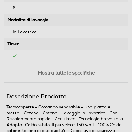
6
Modalità di lavaggio
In Lavatrice
Timer
Riscaldamento rapido
Mostra tutte le specifiche
Descrizione Prodotto
Sicurezza
Termocoperte - Comando separabile - Una piazza e
Sistema di sicurezza
mezza - Cotone - Cotone - Lavaggio In Lavatrice - Con
Riscaldamento rapido - Con timer - Tecnologia brevettata
Adapto -Caldo subito. Il più veloce, 150 watt -100% Caldo
cotone italiano di alta qualità - Dispositivo di sicurezza