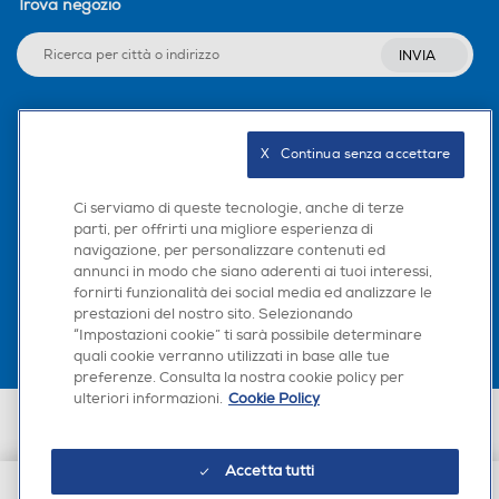
Trova negozio
INVIA
Seguici sui social
X   Continua senza accettare
Ci serviamo di queste tecnologie, anche di terze
parti, per offrirti una migliore esperienza di
navigazione, per personalizzare contenuti ed
Scarica la nostra app
annunci in modo che siano aderenti ai tuoi interessi,
fornirti funzionalità dei social media ed analizzare le
prestazioni del nostro sito. Selezionando
“Impostazioni cookie” ti sarà possibile determinare
quali cookie verranno utilizzati in base alle tue
preferenze. Consulta la nostra cookie policy per
ulteriori informazioni.
Cookie Policy
Euronics Italia SpA. Sede legale Via Montefeltro, 6/a 20156 Milano
Partita Iva, Codice Fiscale e iscrizione CCIAA Milano Monza Brianza Lodi
n. 13337170156. Codice intermediario SDI: HHBD9AK. Vendite soggette
Accetta tutti
agli Artt. 45 e ss del Codice del Consumo in tema di Diritti dei
Consumatori.