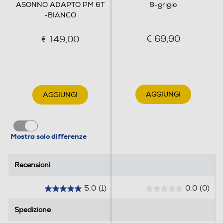
ASONNO ADAPTO PM 6T
8-grigio
Altre descrizioni strutturali
-BIANCO
6
€ 69,90
€ 149,00
Accessori
Accessori in dotazione
AGGIUNGI
AGGIUNGI
Y
Dimensioni - Peso
Mostra solo differenze
Altezza-mm
Recensioni
Recensioni
1500
Larghezza-mm
5.0
(1)
0.0
(0)
5
0
.
.
1200
Spedizione
Spedizione
0
0