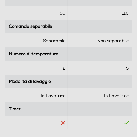
t
t
Informazioni sulla sicurezza del prodotto
e
e
50
110
l
l
Clicca qui
l
l
Comando separabile
Comando separabile
e
e
.
.
Separabile
Non separabile
Numero di temperature
Numero di temperature
2
5
Modalità di lavaggio
Modalità di lavaggio
In Lavatrice
In Lavatrice
Timer
Timer
Riscaldamento rapido
Riscaldamento rapido