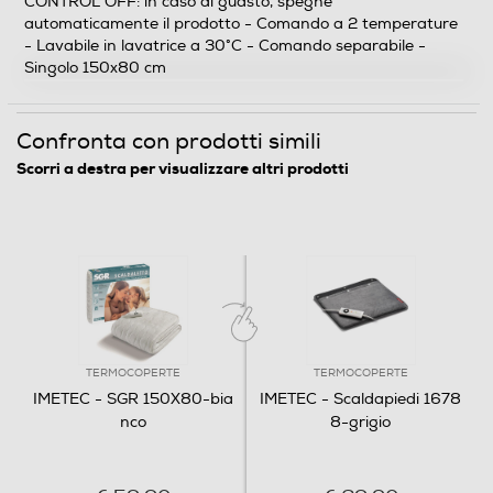
CONTROL OFF: in caso di guasto, spegne
automaticamente il prodotto - Comando a 2 temperature
- Lavabile in lavatrice a 30°C - Comando separabile -
Singolo 150x80 cm
Dettagli strutturali
Numero di piazze
Confronta con prodotti simili
Una piazza
Scorri a destra per visualizzare altri prodotti
Tessuto superiore
Poliestere
Tessuto Inferiore
Poliestere
TERMOCOPERTE
TERMOCOPERTE
Lunghezza cavo-m
IMETEC - SGR 150X80-bia
IMETEC - Scaldapiedi 1678
nco
8-grigio
2,3
Altre descrizioni strutturali