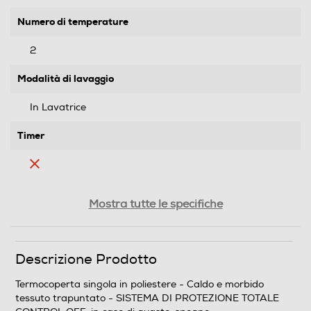
Numero di temperature
2
Modalità di lavaggio
In Lavatrice
Timer
Riscaldamento rapido
Mostra tutte le specifiche
Descrizione Prodotto
Sicurezza
Termocoperta singola in poliestere - Caldo e morbido
Sistema di sicurezza
tessuto trapuntato - SISTEMA DI PROTEZIONE TOTALE