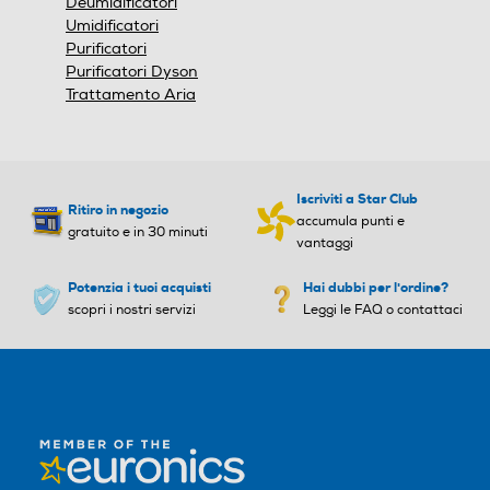
Lunghezza cavo-m
Lunghezza cavo-m
Deumidificatori
Umidificatori
Purificatori
2,3
2,7
Purificatori Dyson
Trattamento Aria
Altre descrizioni strutturali
Altre descrizioni strutturali
- Caldo e morbido tessuto t
- Intellisense Technology: Te
rapuntato - SISTEMA DI P
cnologia innovativa che gar
ROTEZIONE TOTALE CONT
antisce massima sicurezza,
Iscriviti a Star Club
Ritiro in negozio
ROL OFF: in caso di guasto,
bassi consumi e comfort tot
accumula punti e
gratuito e in 30 minuti
spegne automaticamente il
ale. Si riscalda in soli 5 minu
vantaggi
prodotto - Comando a 2 te
ti. Controlla la temperatura
mperature - Lavabile in lav
Potenzia i tuoi acquisti
50 volte al secondo. - Form
Hai dubbi per l'ordine?
atrice a 30°C - Comando s
scopri i nostri servizi
a comoda e versatile - Mor
Leggi le FAQ o contattaci
eparabile - Singolo 150x80
bido e caldo micro-peluche
cm
anallergico e traspirante. I
nterno di tessuto in felpa e
peluche. - Lato inferiore an
tiscivolo - 5 Temperature, a
uto spegnimento a 3 ore -
Sistema di sicurezza Electr