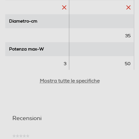
c
e
n
Diametro-cm
Diametro-cm
s
i
35
o
n
Potenza max-W
Potenza max-W
i
3
50
Rumorosita' - dBA
Rumorosita' - dBA
Mostra tutte le specifiche
56
Timer
Timer
Recensioni
Base oscillante
Base oscillante
★★★★★