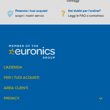
vantaggi
Potenzia i tuoi acquisti
Hai dubbi per l'ordine?
scopri i nostri servizi
Leggi le FAQ o contattaci
Funzione brezza
Funzione brezza
Nebulizzazione
Nebulizzazione
Numero di velocità
Numero di velocità
L'AZIENDA
PER I TUOI ACQUISTI
Altezza-mm
Altezza-mm
AREA CLIENTI
300
1345
PRIVACY
Larghezza-mm
Larghezza-mm