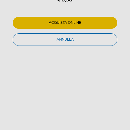
ACQUISTA ONLINE
ANNULLA
1
/
3
XTREME - Ventilatore portatile 10308-bianco
(0)
Dettagli Prodotto
Confronta
€ 6,90
IVA e contributo RAEE inclusi