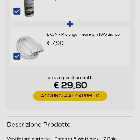
Nebulizzazione
EKON - Prolunga lineare 3m 10A-Bianco
€ 7,90
Dimensioni - Peso
Altezza-mm
300
prezzo per 4 prodotti
€ 29,60
Larghezza-mm
AGGIUNGI 4 AL CARRELLO
150
Profondità-mm
Descrizione Prodotto
100
Peso-Kg
Ventilatore portatile - Potenza 3 Watt max - 7 Pale