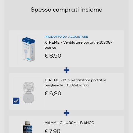
Spia di funzionamento
Spesso comprati insieme
Altezza regolabile
PRODOTTO DA ACQUISTARE
XTREME - Ventilatore portatile 10308-
bianco
Display LCD
€ 6,90
Telecomando
XTREME - Mini ventilatore portatile
pieghevole 10302-Bianco
€ 6,90
Diffusore aromi
MAMY - CLI 400ML-BIANCO
Funzione brezza
€ 7,90