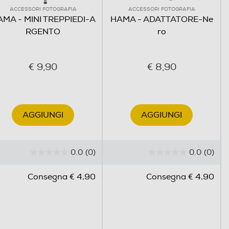
ACCESSORI FOTOGRAFIA
ACCESSORI FOTOGRAFIA
MA - MINI TREPPIEDI-A
HAMA - ADATTATORE-Ne
RGENTO
ro
€ 9,90
€ 8,90
AGGIUNGI
AGGIUNGI
0.0
(0)
0.0
(0)
0
0
.
.
Consegna € 4,90
Consegna € 4,90
0
0
s
s
u
u
5
5