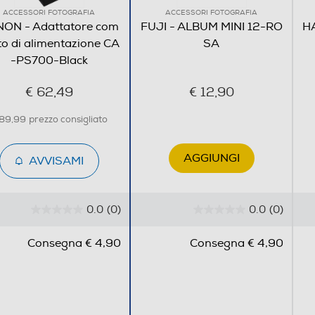
ACCESSORI FOTOGRAFIA
ACCESSORI FOTOGRAFIA
ON - Adattatore com
FUJI - ALBUM MINI 12-RO
HA
to di alimentazione CA
SA
-PS700-Black
€ 62,49
€ 12,90
 89,99
prezzo consigliato
AGGIUNGI
AVVISAMI
0.0
(0)
0.0
(0)
0
0
.
.
Consegna € 4,90
Consegna € 4,90
0
0
s
s
u
u
5
5