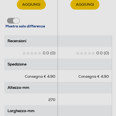
AGGIUNGI
AGGIUNGI
Mostra solo differenze
Recensioni
Recensioni
0.0
(0)
0.0
(0)
0
0
.
.
Spedizione
Spedizione
0
0
s
s
Consegna € 4,90
Consegna € 4,90
u
u
5
5
Altezza-mm
Altezza-mm
s
s
t
t
e
e
270
l
l
l
l
Larghezza-mm
Larghezza-mm
e
e