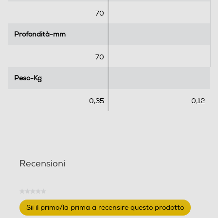
.
.
70
Profondità-mm
Profondità-mm
70
Peso-Kg
Peso-Kg
0,35
0,12
Recensioni
★★★★★
Nessuna
Sii il primo/la prima a recensire questo prodotto
valutazione
.