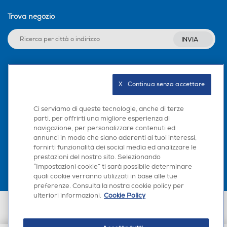
Trova negozio
INVIA
Seguici sui social
X   Continua senza accettare
Ci serviamo di queste tecnologie, anche di terze
parti, per offrirti una migliore esperienza di
navigazione, per personalizzare contenuti ed
Scarica la nostra app
annunci in modo che siano aderenti ai tuoi interessi,
fornirti funzionalità dei social media ed analizzare le
prestazioni del nostro sito. Selezionando
“Impostazioni cookie” ti sarà possibile determinare
quali cookie verranno utilizzati in base alle tue
preferenze. Consulta la nostra cookie policy per
ulteriori informazioni.
Cookie Policy
Euronics Italia SpA. Sede legale Via Montefeltro, 6/a 20156 Milano
Partita Iva, Codice Fiscale e iscrizione CCIAA Milano Monza Brianza Lodi
n. 13337170156. Codice intermediario SDI: HHBD9AK. Vendite soggette