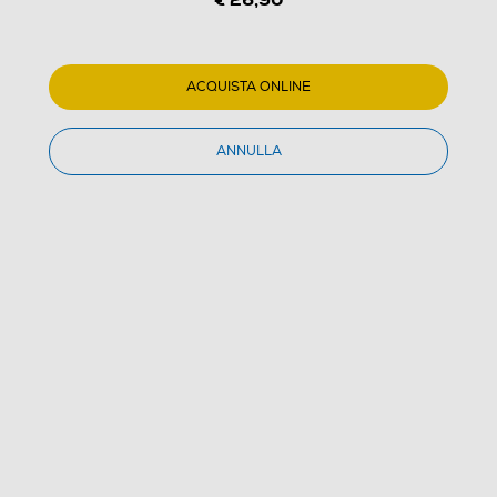
ACQUISTA ONLINE
1
/
4
ANNULLA
HAMA - Treppiedi Snodo 3in1-Nero
(0)
Dettagli Prodotto
Confronta
€ 26,90
IVA e contributo RAEE inclusi
Acquisto online
con consegna € 4,90
Ritiro in negozio
in 30 minuti e sempre gratuito