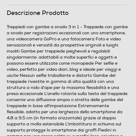
Descrizione Prodotto
Informazioni sulla sicurezza del prodotto
Clicca qui
Treppiedi con gambe a snodo 3 in 1 - Treppiede con gambe
a snodo per registrazioni eccezionali con uno smartphone,
una videocamera GoPro e una fotocamera Foto e video
sensazionali e versatili da prospettive originali e luoghi
insoliti Gambe per treppiede pieghevoli e regolabili
singolarmente: adattabili a molte superfici e oggetti e
possono essere utilizzate come monopiede Per selfie e
video, perfetto per video diari, blog e ideale per viaggi e
uscite Nessun selfie traballante e distorto Gambe del
treppiede rivestite in gomma di alta qualità con una
struttura a nido d'ape per la massima flessibilità e una
presa eccezionale L'anello rotante sulla testa del treppiede
consente una diffusione ampia o stretta delle gambe del
treppiede in base all'impostazione Estremamente
flessibile, adatto per una larghezza dello smartphone da
4,8 a 9,5 cm (in formato orizzontale) grazie al doppio
supporto a molla estensibile L'imbottitura in schiuma sul
supporto protegge lo smartphone dai graffi Piedini in