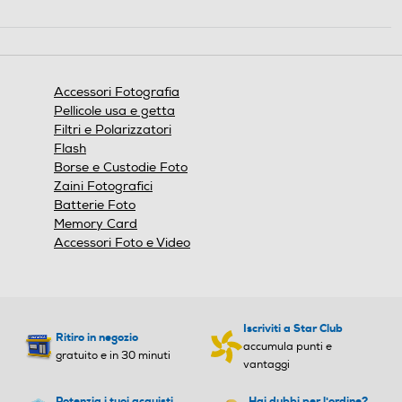
Questa
azione
aprirà
una
finestra
Accessori Fotografia
modale.
Pellicole usa e getta
Filtri e Polarizzatori
Flash
Borse e Custodie Foto
Zaini Fotografici
Batterie Foto
Memory Card
Accessori Foto e Video
Iscriviti a Star Club
Ritiro in negozio
accumula punti e
gratuito e in 30 minuti
vantaggi
Potenzia i tuoi acquisti
Hai dubbi per l'ordine?