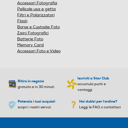
finestra
Accessori Fotografia
modale.
Pellicole usa e getta
Filtri e Polarizzatori
Flash
Borse e Custodie Foto
Zaini Fotografici
Batterie Foto
Memory Card
Accessori Foto e Video
Iscriviti a Star Club
Ritiro in negozio
accumula punti e
gratuito e in 30 minuti
vantaggi
Potenzia i tuoi acquisti
Hai dubbi per l'ordine?
scopri i nostri servizi
Leggi le FAQ o contattaci