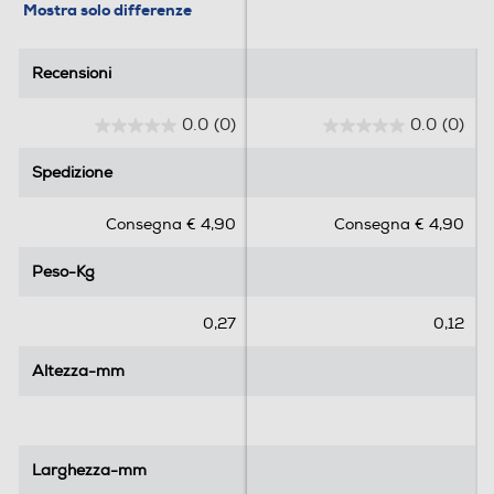
Mostra solo differenze
Recensioni
Recensioni
0.0
(0)
0.0
(0)
0
0
.
.
Spedizione
Spedizione
0
0
s
s
Consegna € 4,90
Consegna € 4,90
u
u
5
5
Peso-Kg
Peso-Kg
s
s
t
t
e
e
0,27
0,12
l
l
l
l
Altezza-mm
Altezza-mm
e
e
.
.
Larghezza-mm
Larghezza-mm