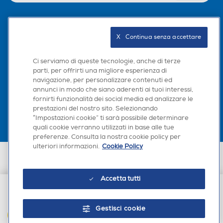
Seguici sui social
X   Continua senza accettare
Ci serviamo di queste tecnologie, anche di terze
parti, per offrirti una migliore esperienza di
navigazione, per personalizzare contenuti ed
Scarica la nostra app
annunci in modo che siano aderenti ai tuoi interessi,
fornirti funzionalità dei social media ed analizzare le
prestazioni del nostro sito. Selezionando
“Impostazioni cookie” ti sarà possibile determinare
quali cookie verranno utilizzati in base alle tue
preferenze. Consulta la nostra cookie policy per
ulteriori informazioni.
Cookie Policy
Euronics Italia SpA. Sede legale Via Montefeltro, 6/a 20156 Milano
Partita Iva, Codice Fiscale e iscrizione CCIAA Milano Monza Brianza Lodi
n. 13337170156. Codice intermediario SDI: HHBD9AK. Vendite soggette
Accetta tutti
agli Artt. 45 e ss del Codice del Consumo in tema di Diritti dei
Consumatori.
€ 47,90
Gestisci cookie
AGGIUNGI AL CARRELLO