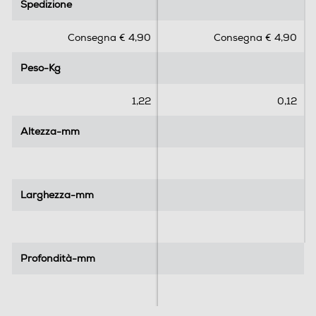
Spedizione
Spedizione
0
0
s
s
Consegna € 4,90
Consegna € 4,90
u
u
5
5
Peso-Kg
Peso-Kg
s
s
t
t
e
e
1,22
0,12
l
l
l
l
Altezza-mm
Altezza-mm
e
e
.
.
Larghezza-mm
Larghezza-mm
Profondità-mm
Profondità-mm