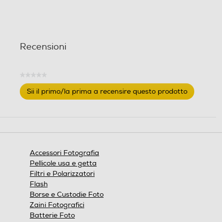
Recensioni
★★★★★
Nessuna
Sii il primo/la prima a recensire questo prodotto
valutazione
.
Questa
azione
aprirà
una
finestra
Accessori Fotografia
modale.
Pellicole usa e getta
Filtri e Polarizzatori
Flash
Borse e Custodie Foto
Zaini Fotografici
Batterie Foto