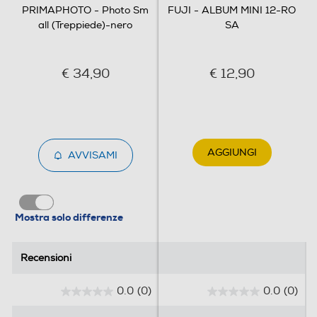
PRIMAPHOTO - Photo Sm
FUJI - ALBUM MINI 12-RO
all (Treppiede)-nero
SA
€ 34,90
€ 12,90
AGGIUNGI
AVVISAMI
Mostra solo differenze
Recensioni
Recensioni
0.0
(0)
0.0
(0)
0
0
.
.