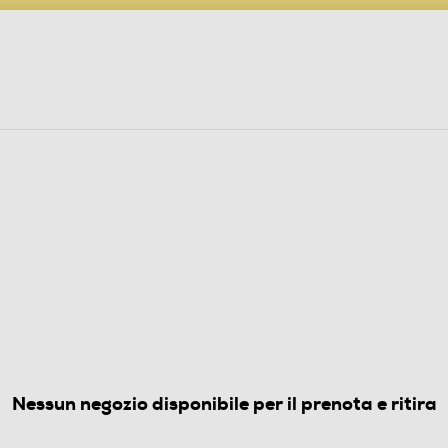
PARTECIPA AL CONCORSO ANNIVERSARIO
ine
 Audio
Elettrodomestici
Foto, Video, Droni
I FOTOGRAFIA
(0)
Nessun negozio disponibile per il prenota e ritira