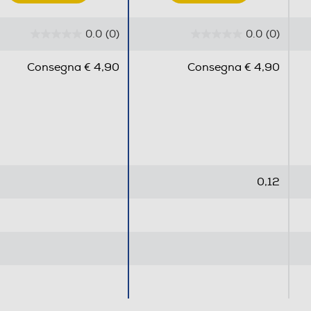
0.0
(0)
0.0
(0)
0
0
.
.
Consegna € 4,90
Consegna € 4,90
0
0
s
s
u
u
5
5
s
s
t
t
e
e
0,12
l
l
l
l
e
e
.
.