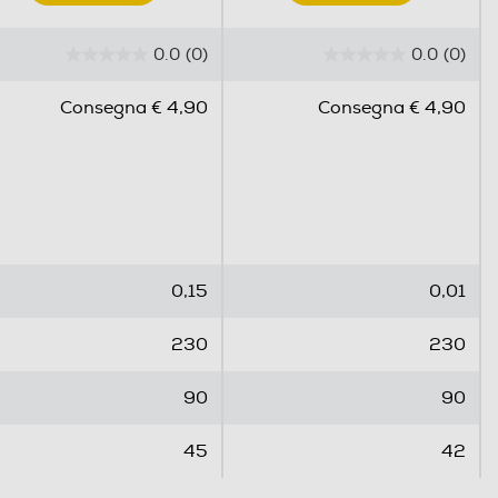
0.0
(0)
0.0
(0)
0
0
.
.
Consegna € 4,90
Consegna € 4,90
0
0
s
s
u
u
5
5
s
s
t
t
e
e
0,15
0,01
l
l
l
l
230
230
e
e
.
.
90
90
45
42