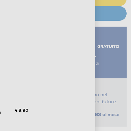
CERCA NEGOZIO
Servizi aggiuntivi alla consegna*
RITIRO USATO RAEE
GRATUITO
AGGIUNGI UN SERVIZIO
*I servizi sono esclusi dal costo di
consegna
Proteggi il tuo acquisto
Con i nostri servizi Serena, ti seguiamo nel
tempo e risparmi sui costi di riparazioni future.
€ 8,90
i
da € 0,83 al mese
SELEZIONA UN PIANO
Metodi di pagamento e finanziamenti