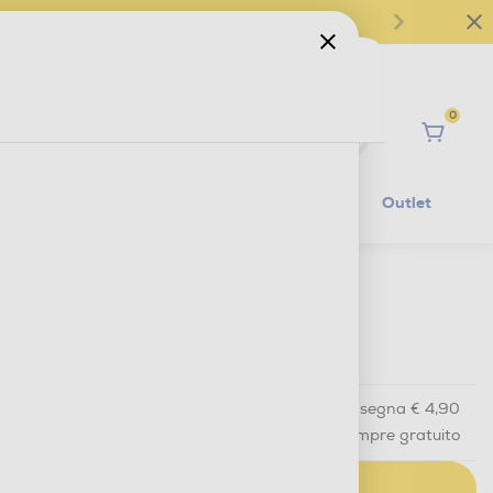
0
Ciao
Mobilità Elettrica
Lifestyle
Outlet
€ 8,90
IVA e contributo RAEE inclusi
Acquisto online
con consegna € 4,90
Ritiro in negozio
in 30 minuti e sempre gratuito
AGGIUNGI AL CARRELLO