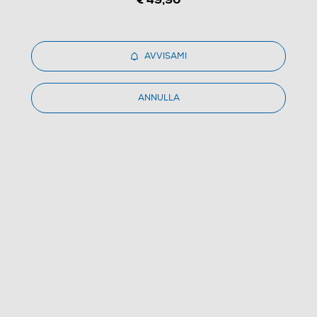
AVVISAMI
1
/
1
ANNULLA
CANON - LP-E8-White
4.5
(2)
Dettagli Prodotto
Confronta
€ 49,90
IVA e contributo RAEE inclusi
Ritiro in negozio
in 30 minuti e sempre gratuito