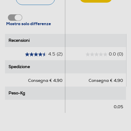
Mostra solo differenze
Recensioni
Recensioni
4.5
(2)
0.0
(0)
4
0
.
.
Spedizione
Spedizione
5
0
s
s
Consegna € 4,90
Consegna € 4,90
u
u
5
5
Peso-Kg
Peso-Kg
s
s
t
t
e
e
0,05
l
l
l
l
e
e
.
.