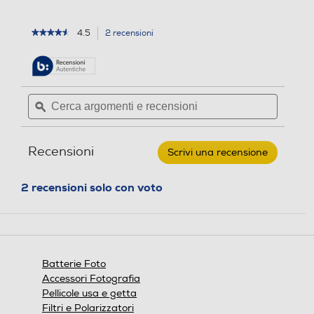
2
r
4.5
2 recensioni
L'azione
★★★★★
★★★★★
e
4.5
porterà
su
c
alla
5
e
pagina
stelle.
delle
n
Leggi
Cerca
Cerca
recensioni.
recensioni
s
argomenti
ϙ
argoment
per
i
e
e
CANON
o
-
recensioni
recensio
LP-
n
Recensioni
Scrivi una recensione
.
E8-
i
White
Questa
azione
2 recensioni solo con voto
aprirà
una
finestra
modale.
Batterie Foto
Accessori Fotografia
Pellicole usa e getta
Filtri e Polarizzatori