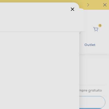
0
Ciao
Mobilità Elettrica
Lifestyle
Outlet
€ 29,99
IVA e contributo RAEE inclusi
Ritiro in negozio
in 30 minuti e sempre gratuito
AVVISAMI