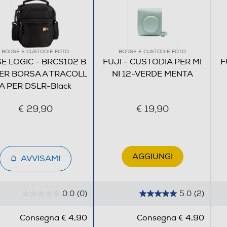
BORSE E CUSTODIE FOTO
BORSE E CUSTODIE FOTO
E LOGIC - BRCS102 B
FUJI - CUSTODIA PER MI
F
ER BORSA A TRACOLL
NI 12-VERDE MENTA
A PER DSLR-Black
€ 29,90
€ 19,90
AGGIUNGI
AVVISAMI
0.0
(0)
5.0
(2)
0
5
.
.
Consegna € 4,90
Consegna € 4,90
0
0