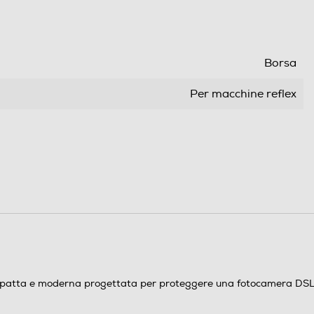
Borsa
Per macchine reflex
Più materiali
Esterno resistente in poliestere 1680D
 e moderna progettata per proteggere una fotocamera DSLR e i 
Tracolla regolabile