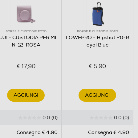
BORSE E CUSTODIE FOTO
BORSE E CUSTODIE FOTO
UJI - CUSTODIA PER MI
LOWEPRO - Hipshot 20-R
NI 12-ROSA
oyal Blue
€ 17,90
€ 5,90
AGGIUNGI
AGGIUNGI
0.0
(0)
0.0
(0)
0
0
.
.
Consegna € 4,90
Consegna € 4,90
0
0