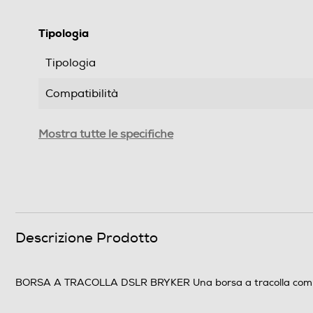
Tipologia
Tipologia
Compatibilità
Dettagli strutturali
Mostra tutte le specifiche
Materiale esterno
Descrizione materiale
Scomparti regolabili
Descrizione Prodotto
Dotazioni - Personalizzazioni
BORSA A TRACOLLA DSLR BRYKER Una borsa a tracolla compatta
Tracolla