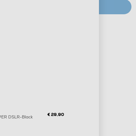
CERCA NEGOZIO
Metodi di pagamento e finanziamenti
Informazioni sulla consegna
Diritto di recesso
€ 29,90
PER DSLR-Black