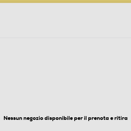
PARTECIPA AL CONCORSO ANNIVERSARIO
ine
 Audio
Elettrodomestici
Foto, Video, Droni
USTODIE FOTO
 TRACOLLA PER DSLR-Black
(0)
Nessun negozio disponibile per il prenota e ritira