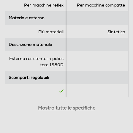
.
.
Per macchine reflex
Per macchine compatte
2
r
Materiale esterno
Materiale esterno
e
c
Più materiali
Sintetico
e
n
Descrizione materiale
Descrizione materiale
s
i
Esterno resistente in polies
o
tere 1680D
n
i
Scomparti regolabili
Scomparti regolabili
Altezza interna scomparto
Altezza interna scomparto
Mostra tutte le specifiche
-cm
-cm