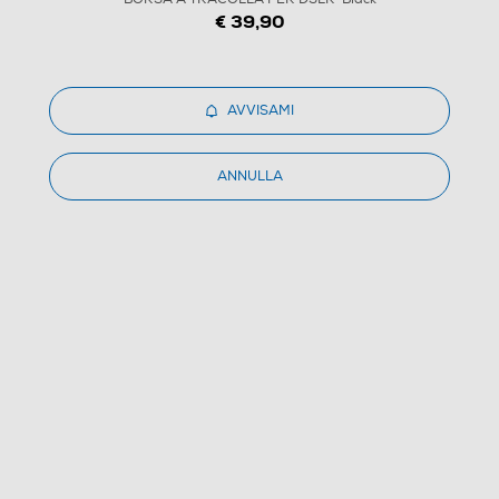
€ 39,90
AVVISAMI
1
/
4
ANNULLA
CASE LOGIC - BRCS103 BRYKER BORSA A TRACOLLA
PER DSLR-Black
(0)
Dettagli Prodotto
Confronta
€ 39,99
IVA e contributo RAEE inclusi
Ritiro in negozio