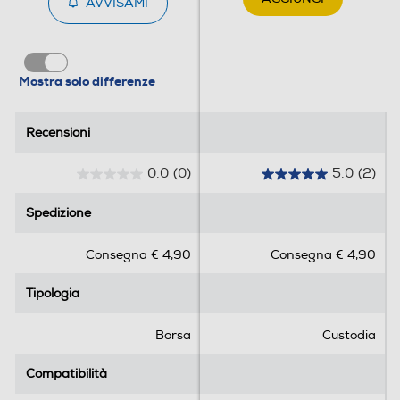
AVVISAMI
Mostra solo differenze
Recensioni
Recensioni
0.0
(0)
5.0
(2)
0
5
.
.
Spedizione
Spedizione
0
0
s
s
Consegna € 4,90
Consegna € 4,90
u
u
5
5
Tipologia
Tipologia
s
s
t
t
e
e
Borsa
Custodia
l
l
l
l
Compatibilità
Compatibilità
e
e