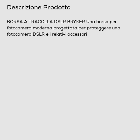
Descrizione Prodotto
Più materiali
Descrizione materiale
BORSA A TRACOLLA DSLR BRYKER Una borsa per
fotocamera moderna progettata per proteggere una
Esterno resistente in poliestere 1680D
fotocamera DSLR e i relativi accessori
Scomparti regolabili
Dotazioni - Personalizzazioni
Tracolla
Tracolla regolabile
Dimensioni - Peso
Altezza-mm