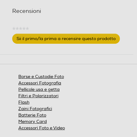
Larghezza interna scompa
Larghezza interna scompa
Recensioni
rto-cm
rto-cm
★★★★★
Nessuna
Profondità interna scomp
Profondità interna scomp
Sii il primo/la prima a recensire questo prodotto
valutazione
.
arto-cm
arto-cm
Questa
azione
aprirà
una
Tracolla
Tracolla
finestra
Borse e Custodie Foto
modale.
Accessori Fotografia
Tracolla regolabile
Pellicole usa e getta
Filtri e Polarizzatori
Clip da cintura
Clip da cintura
Flash
Zaini Fotografici
Batterie Foto
Memory Card
Altezza-mm
Altezza-mm
Accessori Foto e Video