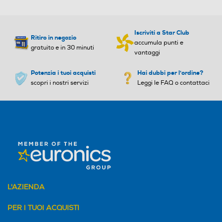
250
Larghezza-mm
Larghezza-mm
Iscriviti a Star Club
Ritiro in negozio
accumula punti e
gratuito e in 30 minuti
160
vantaggi
Potenzia i tuoi acquisti
Hai dubbi per l'ordine?
Profondità-mm
Profondità-mm
scopri i nostri servizi
Leggi le FAQ o contattaci
180
Peso-Kg
Peso-Kg
0,36
0,1
L'AZIENDA
PER I TUOI ACQUISTI