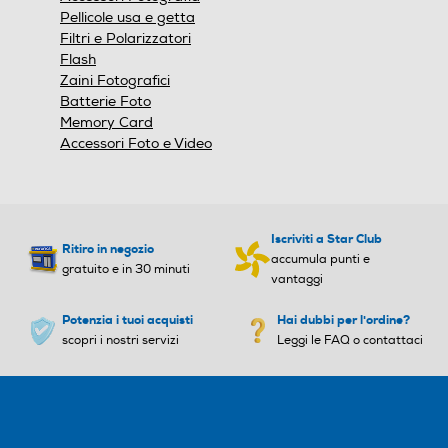
168
Pellicole usa e getta
Filtri e Polarizzatori
Larghezza-mm
Larghezza-mm
Flash
Zaini Fotografici
93
Batterie Foto
Memory Card
Profondità-mm
Profondità-mm
Accessori Foto e Video
40
Peso-Kg
Peso-Kg
Iscriviti a Star Club
Ritiro in negozio
accumula punti e
gratuito e in 30 minuti
0,08
0,1
vantaggi
Potenzia i tuoi acquisti
Hai dubbi per l'ordine?
Tracolla
Tracolla
scopri i nostri servizi
Leggi le FAQ o contattaci
Clip da cintura
Clip da cintura