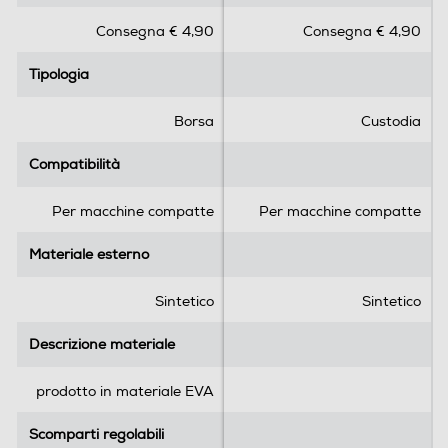
s
s
Consegna € 4,90
Consegna € 4,90
u
u
5
5
Tipologia
Tipologia
s
s
t
t
e
e
Borsa
Custodia
l
l
l
l
Compatibilità
Compatibilità
e
e
.
.
Per macchine compatte
Per macchine compatte
2
r
Materiale esterno
Materiale esterno
e
c
Sintetico
Sintetico
e
n
Descrizione materiale
Descrizione materiale
s
i
prodotto in materiale EVA
o
n
Scomparti regolabili
Scomparti regolabili
i