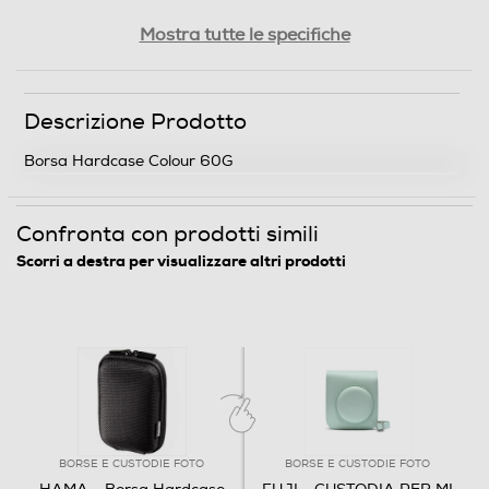
Dettagli strutturali
Mostra tutte le specifiche
Materiale esterno
Descrizione Prodotto
Sintetico
Borsa Hardcase Colour 60G
Descrizione materiale
prodotto in materiale EVA
Confronta con prodotti simili
Scomparti regolabili
Scorri a destra per visualizzare altri prodotti
Dimensioni - Peso
Altezza-mm
168
BORSE E CUSTODIE FOTO
BORSE E CUSTODIE FOTO