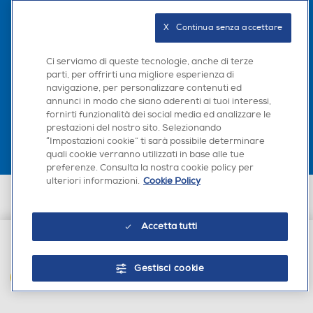
Seguici sui social
X   Continua senza accettare
Ci serviamo di queste tecnologie, anche di terze
parti, per offrirti una migliore esperienza di
navigazione, per personalizzare contenuti ed
Scarica la nostra app
annunci in modo che siano aderenti ai tuoi interessi,
fornirti funzionalità dei social media ed analizzare le
prestazioni del nostro sito. Selezionando
“Impostazioni cookie” ti sarà possibile determinare
quali cookie verranno utilizzati in base alle tue
preferenze. Consulta la nostra cookie policy per
ulteriori informazioni.
Cookie Policy
Euronics Italia SpA. Sede legale Via Montefeltro, 6/a 20156 Milano
Partita Iva, Codice Fiscale e iscrizione CCIAA Milano Monza Brianza Lodi
n. 13337170156. Codice intermediario SDI: HHBD9AK. Vendite soggette
Accetta tutti
agli Artt. 45 e ss del Codice del Consumo in tema di Diritti dei
Consumatori.
€ 16,90
Gestisci cookie
AGGIUNGI AL CARRELLO