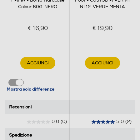
HAMA - Borsa Hardcase
FUJI - CUSTODIA PER MI
Larghezza-mm
Colour 60G-NERO
NI 12-VERDE MENTA
93
Profondità-mm
€ 16,90
€ 19,90
40
Peso-Kg
AGGIUNGI
AGGIUNGI
0,08
Informazioni sulla sicurezza del prodotto
Mostra solo differenze
Clicca qui
Recensioni
Recensioni
0.0
(0)
5.0
(2)
0
5
.
.
Spedizione
Spedizione
0
0