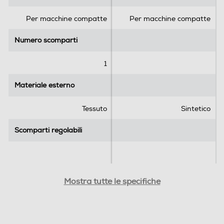
e
e
.
.
Per macchine compatte
Per macchine compatte
1
2
r
r
Numero scomparti
Numero scomparti
e
e
c
c
1
e
e
n
n
Materiale esterno
Materiale esterno
s
s
i
i
Tessuto
Sintetico
o
o
n
n
Scomparti regolabili
e
Scomparti regolabili
i
Altezza interna scomparto
Altezza interna scomparto
Mostra tutte le specifiche
-cm
-cm