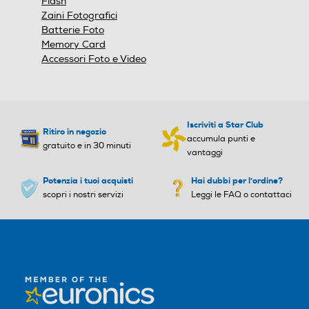
Flash
172
Zaini Fotografici
Batterie Foto
Peso-Kg
Peso-Kg
Memory Card
Accessori Foto e Video
0,24
0,1
Tracolla
Tracolla
Iscriviti a Star Club
Ritiro in negozio
accumula punti e
gratuito e in 30 minuti
vantaggi
Clip da cintura
Clip da cintura
Potenzia i tuoi acquisti
Hai dubbi per l'ordine?
scopri i nostri servizi
Leggi le FAQ o contattaci