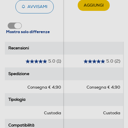
AGGIUNGI
AVVISAMI
Mostra solo differenze
Recensioni
Recensioni
5.0
(1)
5.0
(2)
5
5
.
.
Spedizione
Spedizione
0
0
s
s
Consegna € 4,90
Consegna € 4,90
u
u
5
5
Tipologia
Tipologia
s
s
t
t
e
e
Custodia
Custodia
l
l
l
l
Compatibilità
Compatibilità