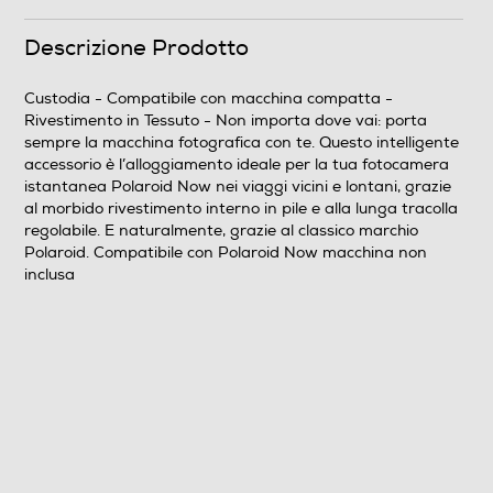
Altezza-mm
Descrizione Prodotto
172
Larghezza-mm
Custodia - Compatibile con macchina compatta -
Rivestimento in Tessuto - Non importa dove vai: porta
110
sempre la macchina fotografica con te. Questo intelligente
accessorio è l’alloggiamento ideale per la tua fotocamera
Profondità-mm
istantanea Polaroid Now nei viaggi vicini e lontani, grazie
al morbido rivestimento interno in pile e alla lunga tracolla
172
regolabile. E naturalmente, grazie al classico marchio
Polaroid. Compatibile con Polaroid Now macchina non
Peso-Kg
inclusa
0,24
Informazioni sulla sicurezza del prodotto
Clicca qui