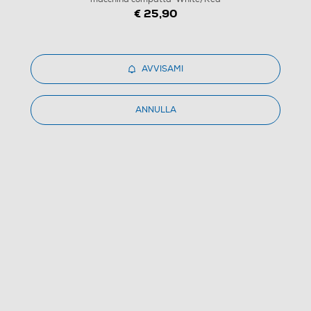
€ 25,90
POLAROID - Custodia NOW BAG per macchina
compatta-White/Red
AVVISAMI
5.0
(1)
Dettagli Prodotto
Confronta
ANNULLA
€ 23,99
IVA e contributo RAEE inclusi
Ritiro in negozio
in 30 minuti e sempre gratuito
AVVISAMI
CERCA NEGOZIO