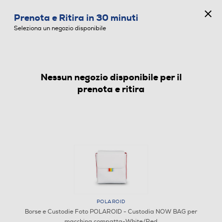
CONCORSO ANNIVERSARIO
Prenota e Ritira in 30 minuti
0
Seleziona un negozio disponibile
Nessun negozio disponibile per il
BORSE E CUSTODIE FOTO
prenota e ritira
POLAROID
Borse e Custodie Foto POLAROID - Custodia NOW BAG per
1
/
4
macchina compatta-White/Red