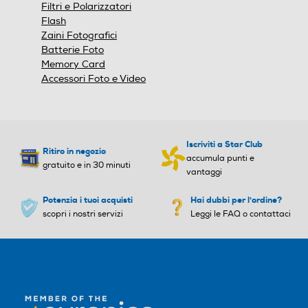
Filtri e Polarizzatori
Larghezza-mm
Larghezza-mm
Flash
Zaini Fotografici
178
Batterie Foto
Memory Card
Profondità-mm
Profondità-mm
Accessori Foto e Video
191
Peso-Kg
Peso-Kg
Iscriviti a Star Club
Ritiro in negozio
accumula punti e
gratuito e in 30 minuti
0,2
0,1
vantaggi
Potenzia i tuoi acquisti
Hai dubbi per l'ordine?
scopri i nostri servizi
Leggi le FAQ o contattaci