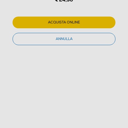
ACQUISTA ONLINE
1
/
6
ANNULLA
POLAROID - NOW BAG-White
(0)
Dettagli Prodotto
Confronta
€ 24,90
IVA e contributo RAEE inclusi
Acquisto online
con consegna € 4,90
Ritiro in negozio
in 30 minuti e sempre gratuito