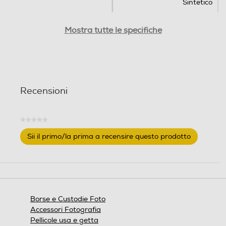
Sintetico
Descrizione materiale
Descrizione materiale
Mostra tutte le specifiche
Recensioni
Tracolla
Tracolla
★★★★★
Nessuna
Sii il primo/la prima a recensire questo prodotto
valutazione
.
Clip da cintura
Clip da cintura
Questa
azione
Clip da cintura
aprirà
una
Altezza-mm
Altezza-mm
finestra
Borse e Custodie Foto
modale.
Accessori Fotografia
119
Pellicole usa e getta