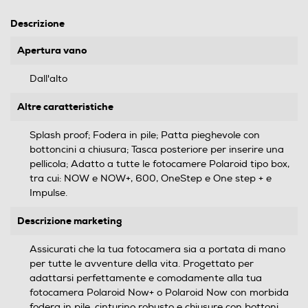
Descrizione
Apertura vano
Dall'alto
Altre caratteristiche
Splash proof; Fodera in pile; Patta pieghevole con
bottoncini a chiusura; Tasca posteriore per inserire una
pellicola; Adatto a tutte le fotocamere Polaroid tipo box,
tra cui: NOW e NOW+, 600, OneStep e One step + e
Impulse.
Descrizione marketing
Assicurati che la tua fotocamera sia a portata di mano
per tutte le avventure della vita. Progettato per
adattarsi perfettamente e comodamente alla tua
fotocamera Polaroid Now+ o Polaroid Now con morbida
fodera in pile, cinturino robusto e chiusure con bottoni