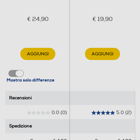
€ 24,90
€ 19,90
AGGIUNGI
AGGIUNGI
Mostra solo differenze
Recensioni
Recensioni
0.0
(0)
5.0
(2)
0
5
.
.
Spedizione
Spedizione
0
0
s
s