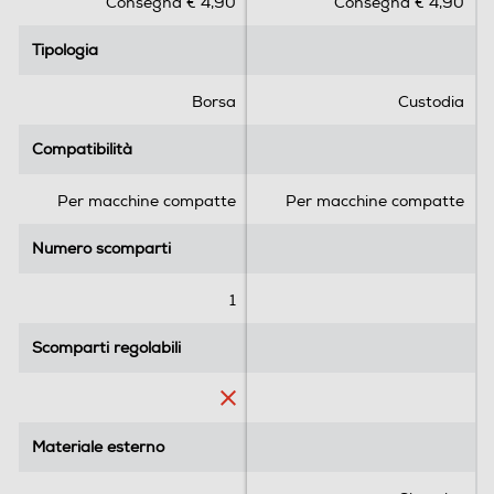
Consegna € 4,90
Consegna € 4,90
u
u
5
5
Tipologia
Tipologia
s
s
t
t
e
e
Borsa
Custodia
l
l
l
l
Compatibilità
Compatibilità
e
e
.
.
Per macchine compatte
Per macchine compatte
2
r
Numero scomparti
Numero scomparti
e
c
1
e
n
Scomparti regolabili
Scomparti regolabili
s
i
o
n
Materiale esterno
Materiale esterno
i