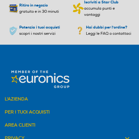
Iscriviti a Star Club
Ritiro in negozio
accumula punti e
gratuito e in 30 minuti
Clip da cintura
vantaggi
Potenzia i tuoi acquisti
Hai dubbi per l'ordine?
Altezza-mm
Altezza-mm
scopri i nostri servizi
Leggi le FAQ o contattaci
140
Larghezza-mm
Larghezza-mm
140
Profondità-mm
Profondità-mm
85
L'AZIENDA
Peso-Kg
Peso-Kg
PER I TUOI ACQUISTI
AREA CLIENTI
0,138
0,1
PRIVACY