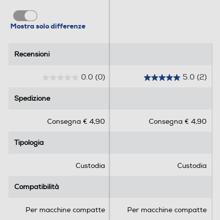
Mostra solo differenze
Recensioni
Recensioni
0.0
(0)
5.0
(2)
0
5
.
.
Spedizione
Spedizione
0
0
s
s
Consegna € 4,90
Consegna € 4,90
u
u
5
5
Tipologia
Tipologia
s
s
t
t
e
e
Custodia
Custodia
l
l
l
l
Compatibilità
Compatibilità
e
e
.
.
Per macchine compatte
Per macchine compatte
2