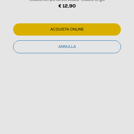
1
/
4
€ 12,90
REPORTER - Borsa per Instax in tessuto con
portafoto 10628-Tessuto Grigio
ACQUISTA ONLINE
(0)
ANNULLA
Dettagli Prodotto
Confronta
€ 12,90
IVA e contributo RAEE inclusi
Acquisto online
con consegna € 4,90
Ritiro in negozio
in 30 minuti e sempre gratuito
AGGIUNGI AL CARRELLO