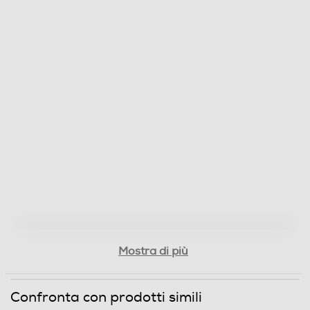
6
Dotazioni - Personalizzazioni
Tracolla
Tracolla regolabile
Clip da cintura
Clip da cintura
Dimensioni - Peso
Altezza-mm
Mostra di più
140
Confronta con prodotti simili
Larghezza-mm