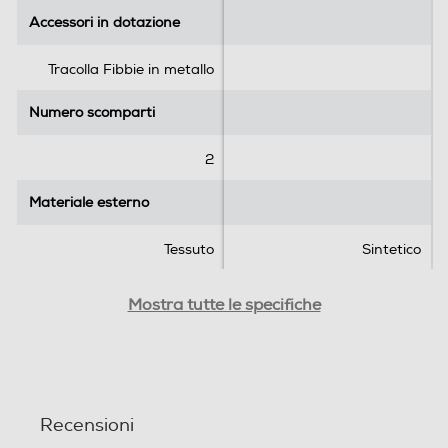
r
Accessori in dotazione
Accessori in dotazione
e
c
Tracolla Fibbie in metallo
e
n
Numero scomparti
Numero scomparti
s
i
2
o
n
Materiale esterno
Materiale esterno
i
Tessuto
Sintetico
Descrizione materiale
Descrizione materiale
Mostra tutte le specifiche
Tessuto waterproof
Scomparti regolabili
Scomparti regolabili
Recensioni