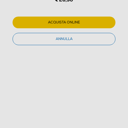
ACQUISTA ONLINE
1
/
2
ANNULLA
S3+ - S3PD3104016AL-R-Argento
(0)
Dettagli Prodotto
Confronta
€ 26,90
IVA e contributo RAEE inclusi
Acquisto online
con consegna € 4,90
Ritiro in negozio
in 30 minuti e sempre gratuito