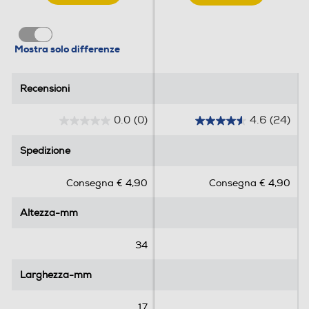
Mostra solo differenze
Recensioni
Recensioni
0.0
(0)
4.6
(24)
0
4
.
.
Spedizione
Spedizione
0
6
s
s
Consegna € 4,90
Consegna € 4,90
u
u
5
5
Altezza-mm
Altezza-mm
s
s
t
t
e
e
34
l
l
l
l
Larghezza-mm
Larghezza-mm
e
e
.
.
17