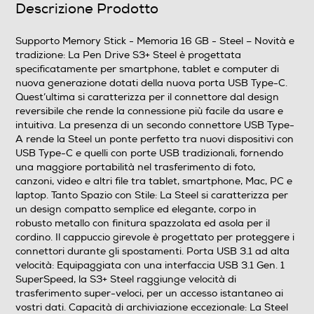
Descrizione Prodotto
Steel – Novità e tradizione: La Pen Drive S3+ Steel è
Supporto Memory Stick - Memoria 16 GB - Steel – Novità e
progettata specificatamente per smartphone, tablet e
tradizione: La Pen Drive S3+ Steel è progettata
computer di nuova generazione dotati della nuova
specificatamente per smartphone, tablet e computer di
porta USB Type-C™. Quest’ultima si caratterizza per il
nuova generazione dotati della nuova porta USB Type-C.
connettore dal design reversibile che rende la
Quest’ultima si caratterizza per il connettore dal design
connessione più facile da usare e intuitiva. La presenza
reversibile che rende la connessione più facile da usare e
di un secondo connettore USB Type-A rende la Steel un
intuitiva. La presenza di un secondo connettore USB Type-
ponte perfetto tra nuovi dispositivi con USB Type-C e
A rende la Steel un ponte perfetto tra nuovi dispositivi con
quelli con porte USB tradizionali, fornendo una
USB Type-C e quelli con porte USB tradizionali, fornendo
maggiore portabilità nel trasferimento di foto, canzoni,
una maggiore portabilità nel trasferimento di foto,
video e altri file tra tablet, smartphone, Mac, PC e
canzoni, video e altri file tra tablet, smartphone, Mac, PC e
laptop. Tanto Spazio con Stile: La Steel si caratterizza
laptop. Tanto Spazio con Stile: La Steel si caratterizza per
per un design compatto semplice ed elegante, corpo in
un design compatto semplice ed elegante, corpo in
robusto metallo con finitura spazzolata ed asola per il
robusto metallo con finitura spazzolata ed asola per il
cordino. Il cappuccio girevole è progettato per
cordino. Il cappuccio girevole è progettato per proteggere i
proteggere i connettori durante gli spostamenti. Porta
connettori durante gli spostamenti. Porta USB 3.1 ad alta
USB 3.1 ad alta velocità: Equipaggiata con una
velocità: Equipaggiata con una interfaccia USB 3.1 Gen. 1
interfaccia USB 3.1 Gen. 1 SuperSpeed, la S3+ Steel
SuperSpeed, la S3+ Steel raggiunge velocità di
trasferimento super-veloci, per un accesso istantaneo ai
raggiunge velocità di trasferimento super-veloci
vostri dati. Capacità di archiviazione eccezionale: La Steel