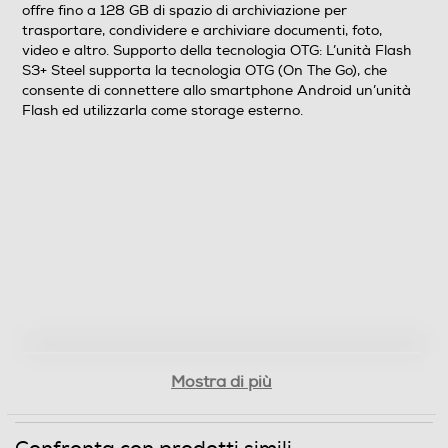
offre fino a 128 GB di spazio di archiviazione per
Informazioni sulla sicurezza del prodotto
trasportare, condividere e archiviare documenti, foto,
video e altro. Supporto della tecnologia OTG: L’unità Flash
Clicca qui
S3+ Steel supporta la tecnologia OTG (On The Go), che
consente di connettere allo smartphone Android un’unità
Flash ed utilizzarla come storage esterno.
Mostra di più