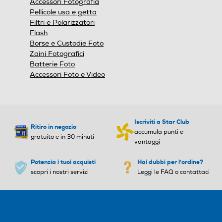
Accessori Fotografia
Pellicole usa e getta
Filtri e Polarizzatori
Flash
Borse e Custodie Foto
Zaini Fotografici
Batterie Foto
Accessori Foto e Video
Iscriviti a Star Club
Ritiro in negozio
accumula punti e
gratuito e in 30 minuti
vantaggi
Potenzia i tuoi acquisti
Hai dubbi per l'ordine?
scopri i nostri servizi
Leggi le FAQ o contattaci