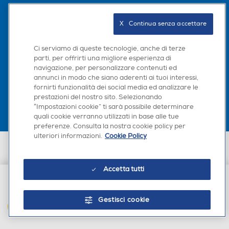
Seguici sui social
X   Continua senza accettare
Ci serviamo di queste tecnologie, anche di terze
parti, per offrirti una migliore esperienza di
navigazione, per personalizzare contenuti ed
Scarica la nostra app
annunci in modo che siano aderenti ai tuoi interessi,
fornirti funzionalità dei social media ed analizzare le
prestazioni del nostro sito. Selezionando
“Impostazioni cookie” ti sarà possibile determinare
quali cookie verranno utilizzati in base alle tue
preferenze. Consulta la nostra cookie policy per
ulteriori informazioni.
Cookie Policy
Euronics Italia SpA. Sede legale Via Montefeltro, 6/a 20156 Milano
Partita Iva, Codice Fiscale e iscrizione CCIAA Milano Monza Brianza Lodi
n. 13337170156. Codice intermediario SDI: HHBD9AK. Vendite soggette
Accetta tutti
agli Artt. 45 e ss del Codice del Consumo in tema di Diritti dei
Consumatori.
€ 26,90
Gestisci cookie
AGGIUNGI AL CARRELLO