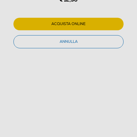
ACQUISTA ONLINE
ANNULLA
1
/
1
FUJI - INSTAX SQUAREFILM 10 FOGLI
(0)
Dettagli Prodotto
Confronta
€ 12,90