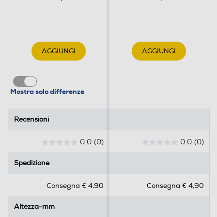
AGGIUNGI
AGGIUNGI
Mostra solo differenze
Recensioni
Recensioni
0.0
(0)
0.0
(0)
0
0
.
.
Spedizione
Spedizione
0
0
s
s
Consegna € 4,90
Consegna € 4,90
u
u
5
5
Altezza-mm
Altezza-mm
s
s