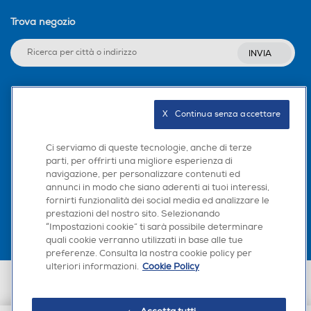
Trova negozio
INVIA
Seguici sui social
X   Continua senza accettare
Ci serviamo di queste tecnologie, anche di terze
parti, per offrirti una migliore esperienza di
navigazione, per personalizzare contenuti ed
Scarica la nostra app
annunci in modo che siano aderenti ai tuoi interessi,
fornirti funzionalità dei social media ed analizzare le
prestazioni del nostro sito. Selezionando
“Impostazioni cookie” ti sarà possibile determinare
quali cookie verranno utilizzati in base alle tue
preferenze. Consulta la nostra cookie policy per
ulteriori informazioni.
Cookie Policy
Euronics Italia SpA. Sede legale Via Montefeltro, 6/a 20156 Milano
Partita Iva, Codice Fiscale e iscrizione CCIAA Milano Monza Brianza Lodi
n. 13337170156. Codice intermediario SDI: HHBD9AK. Vendite soggette