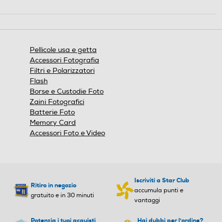
Questa
azione
aprirà
una
finestra
Pellicole usa e getta
modale.
Accessori Fotografia
Filtri e Polarizzatori
Flash
Borse e Custodie Foto
Zaini Fotografici
Batterie Foto
Memory Card
Accessori Foto e Video
Iscriviti a Star Club
Ritiro in negozio
accumula punti e
gratuito e in 30 minuti
vantaggi
Potenzia i tuoi acquisti
Hai dubbi per l'ordine?