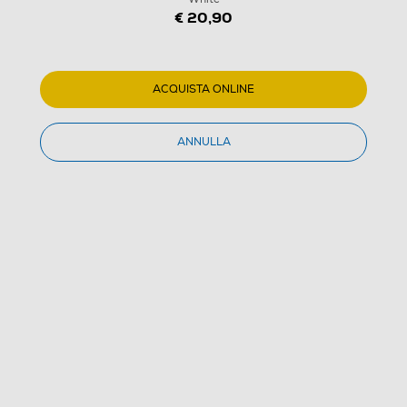
€ 20,90
ACQUISTA ONLINE
1
/
4
ANNULLA
POLAROID - COLOR FILM FOR 600-White
4.8
(10)
Dettagli Prodotto
Confronta
€ 20,90
IVA e contributo RAEE inclusi