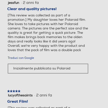
·
2 anni fa
jessfun
5
su
Clear and quality pictures!
5
[This review was collected as part of a
stelle.
promotion.] My daughter loves her Polaroid film.
She loves to take pictures with her Polaroid
camera. The pictures are the perfect size and the
quality is great for getting a quick picture. The
film makes brings back memories to the olden
days and really looks like it did years ago!
Overall, we're very happy with the product and
loves that the pack of film was a double pack
Traduci con Google
Inizialmente pubblicata su Polaroid
★★★★★
★★★★★
·
2 anni fa
lucyofthesaints
5
su
Great Film!
5
[This review was collected as part of a
stelle.