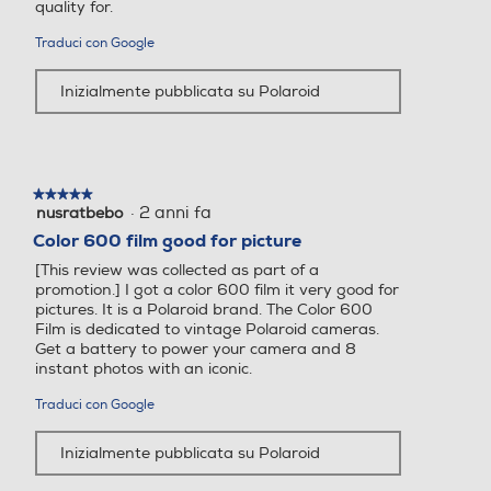
quality for.
Traduci con Google
Inizialmente pubblicata su Polaroid
★★★★★
★★★★★
·
2 anni fa
nusratbebo
5
su
Color 600 film good for picture
5
[This review was collected as part of a
stelle.
promotion.] I got a color 600 film it very good for
pictures. It is a Polaroid brand. The Color 600
Film is dedicated to vintage Polaroid cameras.
Get a battery to power your camera and 8
instant photos with an iconic.
Traduci con Google
Inizialmente pubblicata su Polaroid