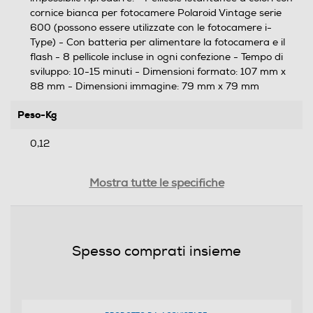
cornice bianca per fotocamere Polaroid Vintage serie
600 (possono essere utilizzate con le fotocamere i-
Type) - Con batteria per alimentare la fotocamera e il
flash - 8 pellicole incluse in ogni confezione - Tempo di
sviluppo: 10-15 minuti - Dimensioni formato: 107 mm x
88 mm - Dimensioni immagine: 79 mm x 79 mm
Peso-Kg
0,12
Descrizione marketing
Mostra tutte le specifiche
Semplice, proprio come la fotocamera 600. Le pellicole
600 sono disponibili in versione classica a colori e in
bianco e nero, oltre a una serie di edizioni speciali, quindi
c'è sempre un nuovo modo per decidere di imprimere la
Spesso comprati insieme
proprio vita su una pellicola Polaroid.
Informazioni sulla sicurezza del prodotto