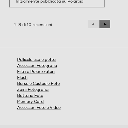
Inizialmente pubblicata su Polaroid
Precedente
◄
Successiva
►
1–8 di 10 recensioni
Reviews
Reviews
Pellicole usa e getta
Accessori Fotografia
Filtri e Polarizzatori
Flash
Borse e Custodie Foto
Zaini Fotografici
Batterie Foto
Memory Card
Accessori Foto e Video