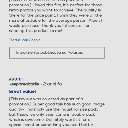
promotion.] I loved this film, it’s perfect for those
retro photos you want to achieve! The quality is
there for the price point, I wish they were a little
more affordable for the average person. Albeit I
would purchase. Thank you Influenster for
sending this product to me!
Traduci con Google
Inizialmente pubblicata su Polaroid
★★★★★
★★★★★
·
2 anni fa
keepitrealcarlie
4
su
Great value!
5
[This review was collected as part of a
stelle.
promotion.] Super good this has such good image
quality- i normally use the industrial size pack,
but thesw ive only seen come in double pack
which is awesome. Definitely worth it for a
special event or something you need better