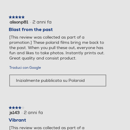
★★★★★
★★★★★
·
2 anni fa
alisonp81
5
su
Blast from the past
5
[This review was collected as part of a
stelle.
promotion.] These polarid films bring me back to
the past. When you pull these out, everyone has
fun and likes to take photos. Instantly prints out.
Great quality and consist product.
Traduci con Google
Inizialmente pubblicata su Polaroid
★★★★★
★★★★★
·
2 anni fa
js143
4
su
Vibrant
5
[This review was collected as part of a
stelle.