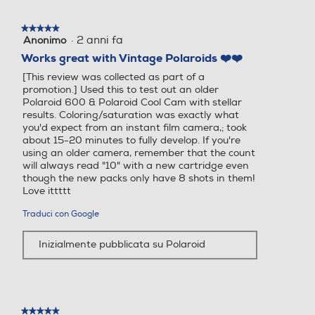
finestra
modale.
★★★★★
★★★★★
·
2 anni fa
Anonimo
5
su
Works great with Vintage Polaroids ❤️❤️
5
[This review was collected as part of a
stelle.
promotion.] Used this to test out an older
Polaroid 600 & Polaroid Cool Cam with stellar
results. Coloring/saturation was exactly what
you'd expect from an instant film camera,; took
about 15-20 minutes to fully develop. If you're
using an older camera, remember that the count
will always read "10" with a new cartridge even
though the new packs only have 8 shots in them!
Love ittttt
Traduci con Google
Inizialmente pubblicata su Polaroid
★★★★★
★★★★★