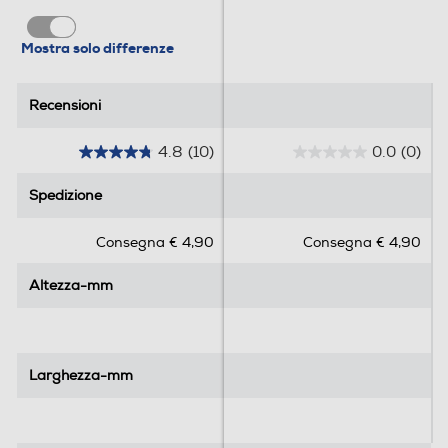
Mostra solo differenze
Recensioni
Recensioni
4.8
(10)
0.0
(0)
4
0
.
.
Spedizione
Spedizione
8
0
s
s
Consegna € 4,90
Consegna € 4,90
u
u
5
5
Altezza-mm
Altezza-mm
s
s
t
t
e
e
l
l
l
l
Larghezza-mm
Larghezza-mm
e
e
.
.
1