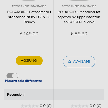
FOTOCAMERE ISTANTANEE
FOTOCAMERE ISTANTANEE
POLAROID - Fotocamera i
POLAROID - Macchina fot
stantanea NOW+ GEN 3-
ografica sviluppo istantan
Bianco
eo GO GEN 2-Viola
€ 149,00
€ 89,90
AGGIUNGI
AVVISAMI
40% materiali riciclati. 100%
Mostra solo differenze
estetica classica.
Recensioni
Recensioni
Batteria ricaricabile
che dura 15 confezioni di
0.0
(0)
0.0
(0)