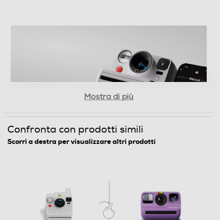
stabilità.
150,2
Profondità-mm
112,2
Peso-Kg
Mostra di più
0,452
Informazioni sulla sicurezza del prodotto
Confronta con prodotti simili
Accedi ad altre modalità
Scorri a destra per visualizzare altri prodotti
Clicca qui
connettendoti all'app Polaroid.