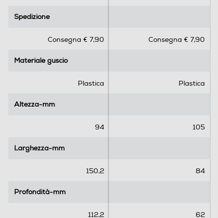
0
0
pellicola.
.
.
Spedizione
Spedizione
0
0
s
s
Consegna € 7,90
Consegna € 7,90
u
u
5
5
Materiale guscio
Materiale guscio
s
s
t
t
e
e
Plastica
Plastica
l
l
l
l
Altezza-mm
Altezza-mm
e
e
.
.
94
105
Larghezza-mm
Larghezza-mm
150,2
84
Profondità-mm
Profondità-mm
112,2
62