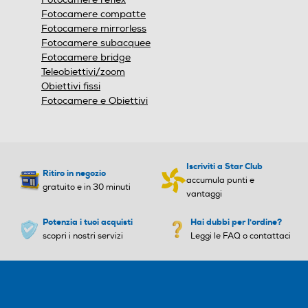
Fotocamere compatte
Fotocamere mirrorless
Fotocamere subacquee
Fotocamere bridge
Teleobiettivi/zoom
Obiettivi fissi
Fotocamere e Obiettivi
Polaroid Now+ Generation 3 La fotocamera istantanea
connessa all’app. Sprigiona tutta la tua creatività
Iscriviti a Star Club
connettendo la fotocamera istantanea Polaroid Now+
Ritiro in negozio
accumula punti e
Generation 3 all’app Polaroid, con funzioni come priorità
gratuito e in 30 minuti
vantaggi
apertura, controlli remoti, doppia esposizione, autoscatto,
modalità manuale e molte altre. Aggiungi un sistema di
Potenzia i tuoi acquisti
Hai dubbi per l'ordine?
autofocus a due lenti migliorato che scatta foto più nitide
scopri i nostri servizi
Leggi le FAQ o contattaci
in ambienti molto luminosi, ed ecco una fotocamera dal
design classico ma dalla tecnologia moderna. Disponibile in
quattro nuovi colori, realizzata con il 40% di materiali
riciclati e compatibile con le pellicole Polaroid i-Type
formato standard.