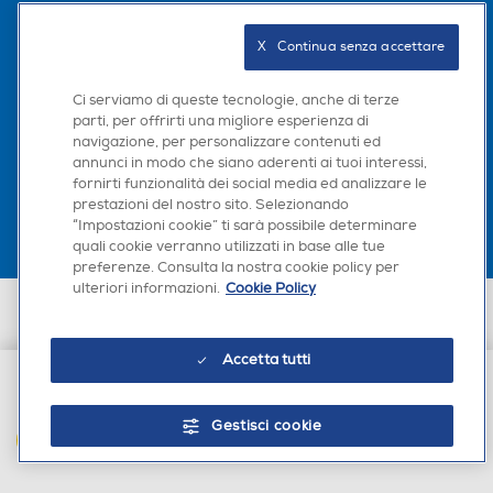
Seguici sui social
X   Continua senza accettare
Ci serviamo di queste tecnologie, anche di terze
parti, per offrirti una migliore esperienza di
navigazione, per personalizzare contenuti ed
Scarica la nostra app
annunci in modo che siano aderenti ai tuoi interessi,
fornirti funzionalità dei social media ed analizzare le
prestazioni del nostro sito. Selezionando
“Impostazioni cookie” ti sarà possibile determinare
quali cookie verranno utilizzati in base alle tue
preferenze. Consulta la nostra cookie policy per
ulteriori informazioni.
Cookie Policy
Euronics Italia SpA. Sede legale Via Montefeltro, 6/a 20156 Milano
Partita Iva, Codice Fiscale e iscrizione CCIAA Milano Monza Brianza Lodi
n. 13337170156. Codice intermediario SDI: HHBD9AK. Vendite soggette
Accetta tutti
agli Artt. 45 e ss del Codice del Consumo in tema di Diritti dei
Consumatori.
€ 149,00
Gestisci cookie
AGGIUNGI AL CARRELLO