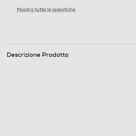
Macchina bifocale o zoom
Mostra tutte le specifiche
Sistema anti occhi rossi
Auto-caricamento pellicola
Trasporto pellicola a motore
Descrizione Prodotto
Apertura focale
Dettagli strutturali
Tipo protezione dall'acqua
Materiale guscio