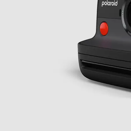
istantanea
sare
96
150,2
112,2
0,648
Sistema iperfocale a 
meravigliosamente ni