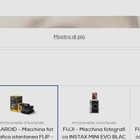
La Flip utilizza quattro lenti
automaticamente in base alla
L’autofocus con sona
soggetto sia sempre
Mostra di più
La Flip usa le onde sonar per
e seleziona la lente giusta p
FOTOCAMERE ISTANTANEE
FOTOCAMERE ISTANTANEE
AROID - Macchina fot
FUJI - Macchina fotografi
FU
fica istantanea FLIP -
ca INSTAX MINI EVO BLAC
c
 per qualsiasi