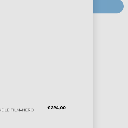
CERCA NEGOZIO
Metodi di pagamento e finanziamenti
Informazioni sulla consegna
Diritto di recesso
€ 224,00
BUNDLE FILM-NERO