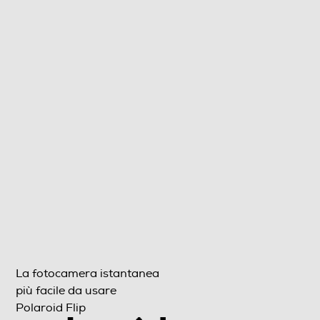
La fotocamera 
Dimensioni - Peso
più facile da u
Altezza-mm
Polaroid Flip
Larghezza-mm
Profondità-mm
Peso-Kg
Informazioni sulla sicurezza del prodotto
Clicca qui