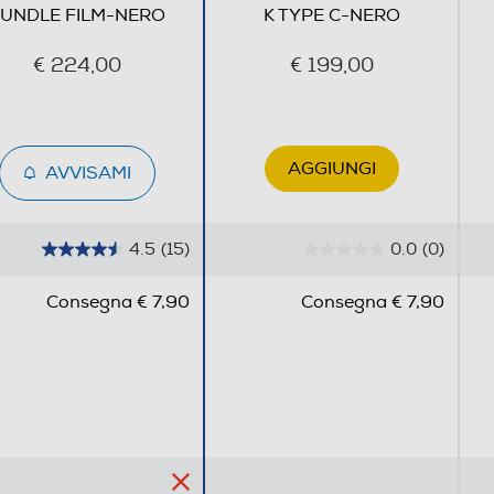
UNDLE FILM-NERO
K TYPE C-NERO
se alla distanza del
€ 224,00
€ 199,00
to ben esposte, più
AGGIUNGI
AVVISAMI
i della scena della Flip ti
ottoesposto e quando il
4.5
(15)
0.0
(0)
4
0
.
.
Consegna € 7,90
Consegna € 7,90
5
0
s
s
u
u
5
5
s
s
t
t
e pellicole Polaroid format
e
e