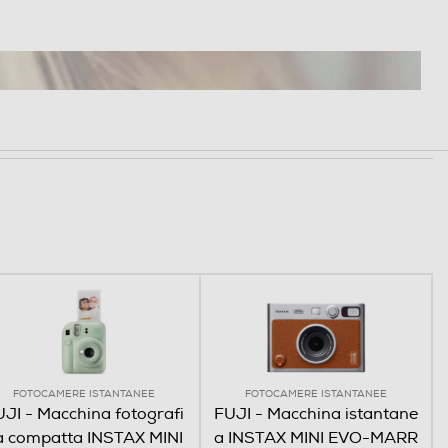
 nitide che sono selezionate
 distanza dal soggetto.
r assicura che il
 a fuoco.
 analizzare il soggetto dello scatto
er la massima nitidezza focale.
FOTOCAMERE ISTANTANEE
FOTOCAMERE ISTANTANEE
JI - Macchina fotografi
FUJI - Macchina istantane
a compatta INSTAX MINI
a INSTAX MINI EVO-MARR