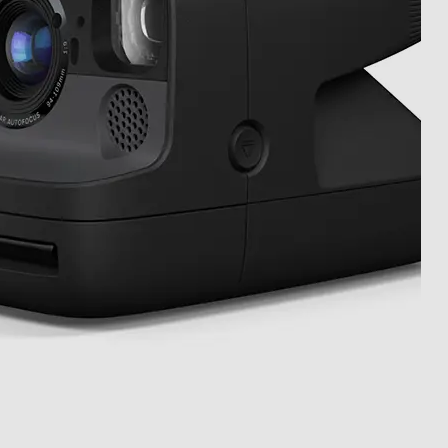
4 lenti per scatti
tidi.