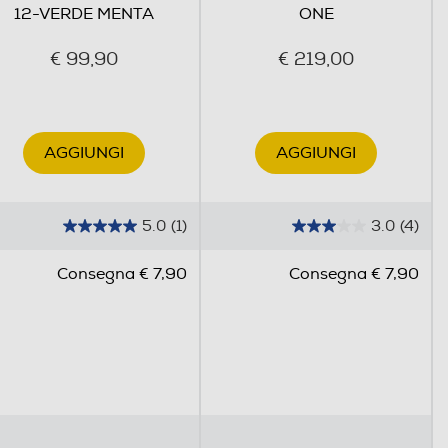
12-VERDE MENTA
ONE
€ 99,90
€ 219,00
AGGIUNGI
AGGIUNGI
5.0
(1)
3.0
(4)
5
3
.
.
Consegna € 7,90
Consegna € 7,90
0
0
s
s
u
u
5
5
s
s
t
t
o standard.
e
e