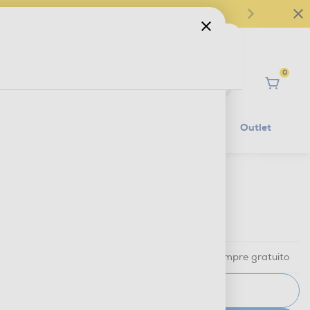
0
Ciao
Mobilità Elettrica
Lifestyle
Outlet
€ 224,99
IVA e contributo RAEE inclusi
Ritiro in negozio
in 30 minuti e sempre gratuito
AVVISAMI