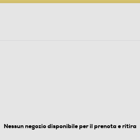
PARTECIPA AL CONCORSO ANNIVERSARIO
ine
 Audio
Elettrodomestici
Foto, Video, Droni
RE ISTANTANEE
nea FLIP - BUNDLE FILM-NERO
4.5
(15)
Nessun negozio disponibile per il prenota e ritira