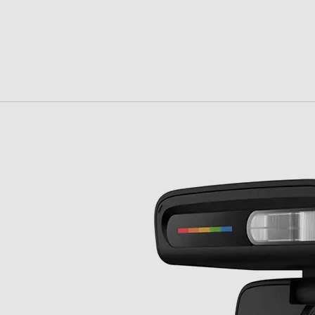
Primo piano: punto ottimale a 0,65 m Campo
vicino: punto ottimale a 0,85 m Campo medio:
punto ottimale a 1,2 m Campo lontano: punto
ottimale a 2,5 m
Plastica