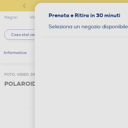
Prenota e Ritira in 30 minuti
Negozi
Volantini
Servizi
Star Club
Magaz
Seleziona un negozio disponibile
Informatica
Gaming
Telefonia
Tv e
FOTO, VIDEO, DRONI
FOTOCAMERE E OBIETTIVI
FOTOCAME
POLAROID - Macchina fotografica istanta