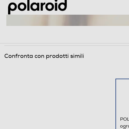
Confronta con prodotti simili
POL
ogra
Il nostro flash più potente